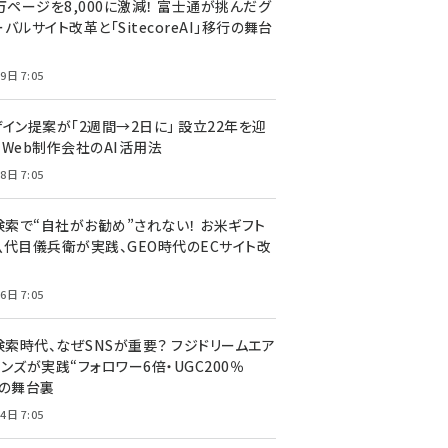
万ページを8,000に激減！ 富士通が挑んだグ
バルサイト改革と「SitecoreAI」移行の舞台
9日 7:05
ザイン提案が「2週間→2日に」 設立22年を迎
るWeb制作会社のAI活用法
8日 7:05
I検索で“自社がお勧め”されない！ お米ギフト
八代目儀兵衛が実践、GEO時代のECサイト改
6日 7:05
検索時代、なぜSNSが重要？ フジドリームエア
ンズが実践“フォロワー6倍・UGC200％
”の舞台裏
4日 7:05