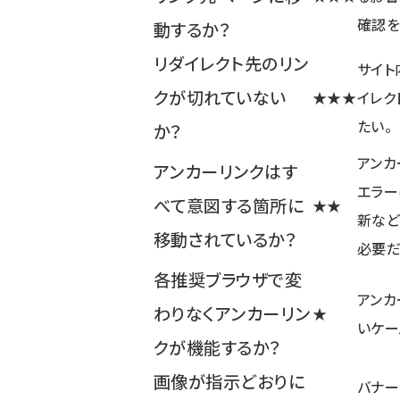
確認を
動するか？
リダイレクト先のリン
サイト
クが切れていない
★★★
イレク
たい。
か？
アンカ
アンカーリンクはす
エラー
べて意図する箇所に
★★
新など
移動されているか？
必要だ
各推奨ブラウザで変
アンカ
わりなくアンカーリン
★
いケー
クが機能するか？
画像が指示どおりに
バナー