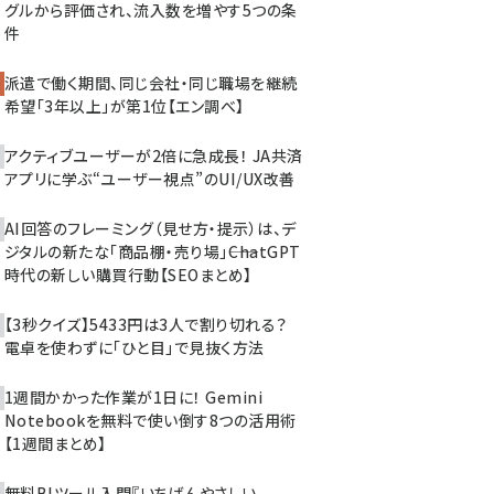
グルから評価され、流入数を増やす5つの条
件
派遣で働く期間、同じ会社・同じ職場を継続
希望「3年以上」が第1位【エン調べ】
アクティブユーザーが2倍に急成長！ JA共済
アプリに学ぶ“ユーザー視点”のUI/UX改善
AI回答のフレーミング（見せ方・提示）は、デ
ジタルの新たな「商品棚・売り場」――ChatGPT
時代の新しい購買行動【SEOまとめ】
【3秒クイズ】5433円は3人で割り切れる？
電卓を使わずに「ひと目」で見抜く方法
1週間かかった作業が1日に！ Gemini
Notebookを無料で使い倒す8つの活用術
【1週間まとめ】
無料BIツール入門『いちばんやさしい