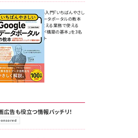
無料BIツール入門『いちばんやさし
いGoogleデータポータルの教本
人気講師が教える業務で使える
ダッシュボード構築の基本』を3名
様にプレゼント
7月31日 10:00
画広告も役立つ情報バッチリ！
ponsored