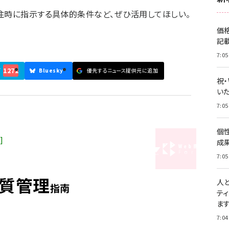
注時に指示する具体的条件など、ぜひ活用してほしい。
価
記
7:05
1271
ブ
Bluesky
優先するニュース提供元に追加
祝
いた
7:05
個
！
]
成
7:05
質管理
人
指南
テ
ま
7:04