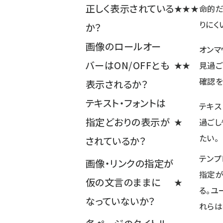
正しく表示されている
★★★
命的だ
りにく
か？
画像のロールオー
オンマ
バーはON/OFFとも
★★
見過ご
確認を
表示されるか？
テキスト・フォントは
テキス
指定どおりの表示が
★
過ごし
たい。
されているか？
テンプ
画像・リンクの指定が
指定が
仮の文言のままに
★
る。ユ
なっていないか？
れらは