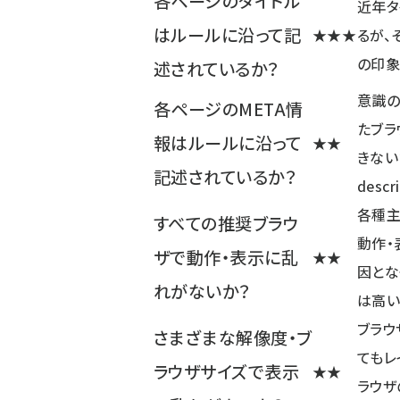
各ページのタイトル
近年タ
はルールに沿って記
★★★
るが、
の印象
述されているか？
意識の
各ページのMETA情
たブラ
報はルールに沿って
★★
きない
記述されているか？
descr
各種主
すべての推奨ブラウ
動作・
ザで動作・表示に乱
★★
因とな
れがないか？
は高い
ブラウ
さまざまな解像度・ブ
てもレ
ラウザサイズで表示
★★
ラウザ