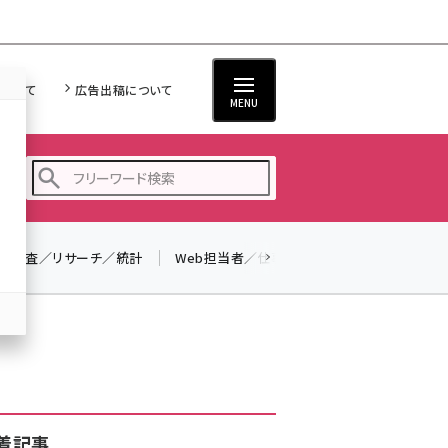
について
広告出稿について
MENU
調査／リサーチ／統計
Web担当者／仕事
法律／標準規格
seo (3519)
ai (2801)
リスト
youtube (2425)
note (2310)
セミナー (2301)
着記事