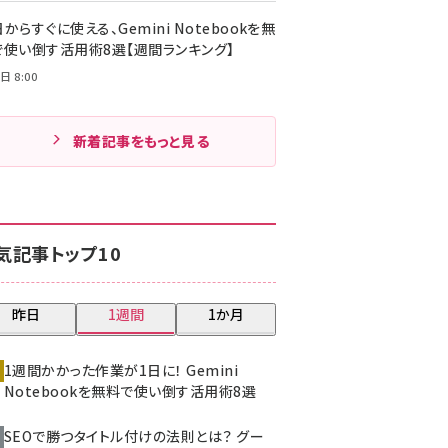
からすぐに使える、Gemini Notebookを無
で使い倒す活用術8選【週間ランキング】
日 8:00
新着記事をもっと見る
気記事トップ10
昨日
1週間
1か月
1週間かかった作業が1日に！ Gemini
Notebookを無料で使い倒す活用術8選
SEOで勝つタイトル付けの法則とは？ グー