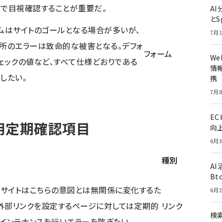
で目視確認することが重要だ。
A
とS
ムはサイトのゴールとなる場合が多いが、
7月1
所のエラーは致命的な被害となる。デフォ
フォーム
W
ェックの値など、すべて仕様どおりである
情報
したい。
携
7月8
E
用定期確認項目
向
6月3
説
種別
A
Bt
サイトはこちらの意図とは無関係に変化するた
6月2
外部リンクを設定するページに対しては定期的
リンク
検索
インテナンスを行いエラーを防ぎたい。