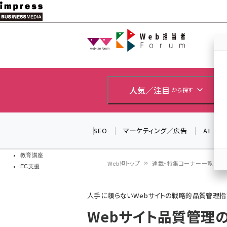
メ
イ
Web担当者
Web担当者
ン
EC担当者
コ
製品導入
ン
企業IT
ソフト開発
テ
人気／注目
から探す
IoT・AI
ン
DCクラウド
研究・調査
ツ
SEO
マーケティング／広告
AI
エネルギー
に
ドローン
移
教育講座
Web担トップ
連載・特集コーナー一覧
EC支援
動
パ
人手に頼らないWebサイトの戦略的品質管理指
ン
Webサイト品質管理
く