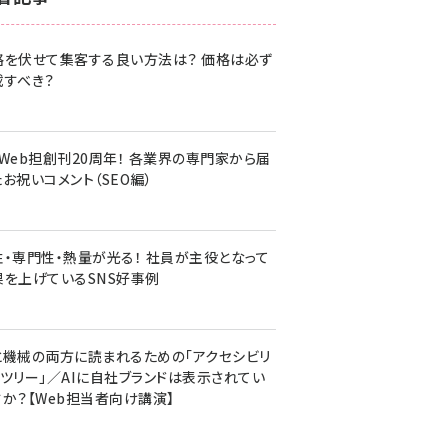
z世代 (1620)
格を伏せて集客する良い方法は？ 価格は必ず
meo (1274)
載すべき？
llmo (1160)
・Web担創刊20周年！ 各業界の専門家から届
お祝いコメント（SEO編）
性・専門性・熱量が光る！ 社員が主役となって
果を上げているSNS好事例
と機械の両方に読まれるための「アクセシビリ
ィツリー」／AIに自社ブランドは表示されてい
すか？【Web担当者向け講演】