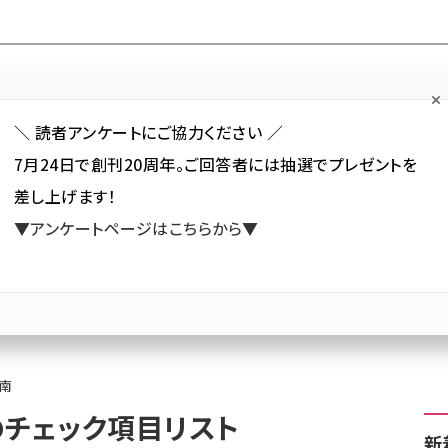
Forum
Web担
Web担ビギナー
Web担メルマガ
連載・特集
＼ 読者アンケートにご協力ください ／
7月24日で創刊20周年。ご回答者には抽選でプレゼントを
カテゴリ／種別
セミナー／イベント
から探す
から探す
差し上げます！
▼アンケートページはこちらから▼
SNS
アクセス解析／データ分析
サイト制作／デザイン
CMS
人手に頼らないWebサイトの戦略的品質管理指南
Webサイト品質管理のチェック項目
南
のチェック項目リスト
新