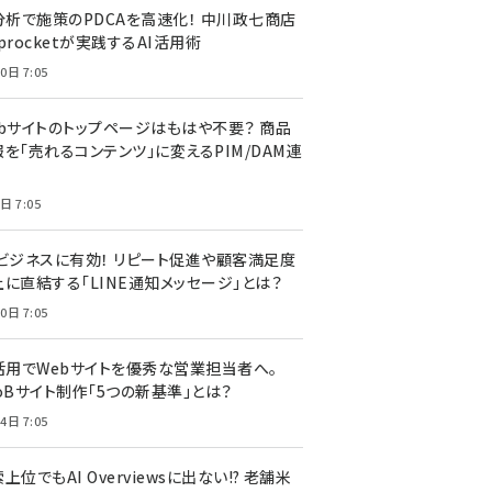
I分析で施策のPDCAを高速化！ 中川政七商店
procketが実践するAI活用術
0日 7:05
ebサイトのトップページはもはや不要？ 商品
を「売れるコンテンツ」に変えるPIM/DAM連
日 7:05
Cビジネスに有効！ リピート促進や顧客満足度
上に直結する「LINE通知メッセージ」とは？
0日 7:05
I活用でWebサイトを優秀な営業担当者へ。
oBサイト制作「5つの新基準」とは？
4日 7:05
上位でもAI Overviewsに出ない!? 老舗米