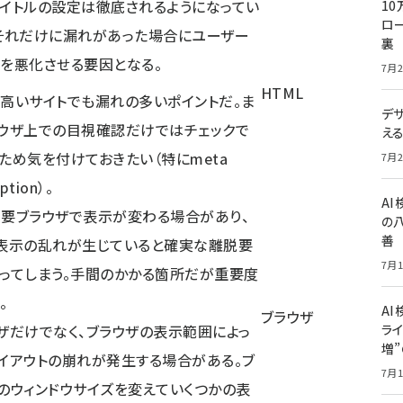
イトルの設定は徹底されるようになってい
10
ロー
それだけに漏れがあった場合にユーザー
裏
を悪化させる要因となる。
7月2
HTML
高いサイトでも漏れの多いポイントだ。ま
デ
ウザ上での目視確認だけではチェックで
え
ため気を付けておきたい（特にmeta
7月2
iption）。
A
要ブラウザで表示が変わる場合があり、
の
善
表示の乱れが生じていると確実な離脱要
7月1
ってしまう。手間のかかる箇所だが重要度
。
AI
ブラウザ
ザだけでなく、ブラウザの表示範囲によっ
ライ
増
イアウトの崩れが発生する場合がある。ブ
7月1
のウィンドウサイズを変えていくつかの表