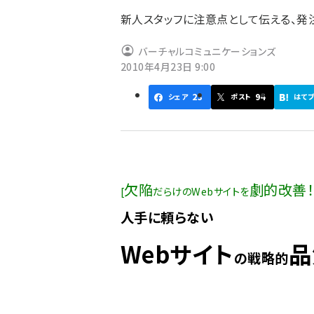
ず
新人スタッフに注意点として伝える、発
バーチャルコミュニケーションズ
2010年4月23日 9:00
23
94
シェア
ポスト
はて
欠陥
劇的改善
[
だらけのWebサイトを
人手に頼らない
Webサイト
品
の戦略的