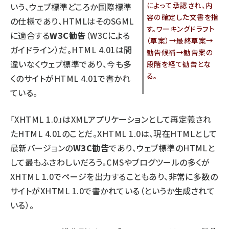
によって承認され、内
いう、ウェブ標準どころか国際標準
容の確定した文書を指
の仕様であり、HTMLはそのSGML
す。ワーキングドラフト
に適合する
W3C勧告
（W3Cによる
（草案）→最終草案→
ガイドライン）だ。HTML 4.01は間
勧告候補→勧告案の
違いなくウェブ標準であり、今も多
段階を経て勧告とな
る。
くのサイトがHTML 4.01で書かれ
ている。
「XHTML 1.0」はXMLアプリケーションとして再定義され
たHTML 4.01のことだ。XHTML 1.0は、現在HTMLとして
最新バージョンの
W3C勧告
であり、ウェブ標準のHTMLと
して最もふさわしいだろう。CMSやブログツールの多くが
XHTML 1.0でページを出力することもあり、非常に多数の
サイトがXHTML 1.0で書かれている（というか生成されて
いる）。