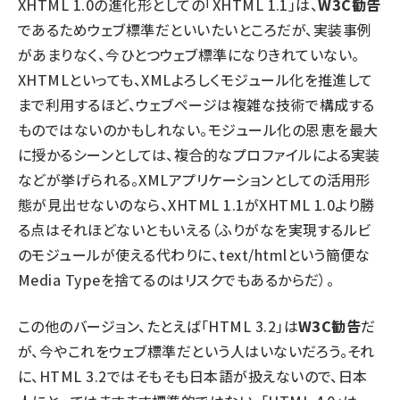
XHTML 1.0の進化形としての「XHTML 1.1」は、
W3C勧告
であるためウェブ標準だといいたいところだが、実装事例
があまりなく、今ひとつウェブ標準になりきれていない。
XHTMLといっても、XMLよろしくモジュール化を推進して
まで利用するほど、ウェブページは複雑な技術で構成する
ものではないのかもしれない。モジュール化の恩恵を最大
に授かるシーンとしては、複合的なプロファイルによる実装
などが挙げられる。XMLアプリケーションとしての活用形
態が見出せないのなら、XHTML 1.1がXHTML 1.0より勝
る点はそれほどないともいえる（ふりがなを実現するルビ
のモジュールが使える代わりに、text/htmlという簡便な
Media Typeを捨てるのはリスクでもあるからだ）。
この他のバージョン、たとえば「HTML 3.2」は
W3C勧告
だ
が、今やこれをウェブ標準だという人はいないだろう。それ
に、HTML 3.2ではそもそも日本語が扱えないので、日本