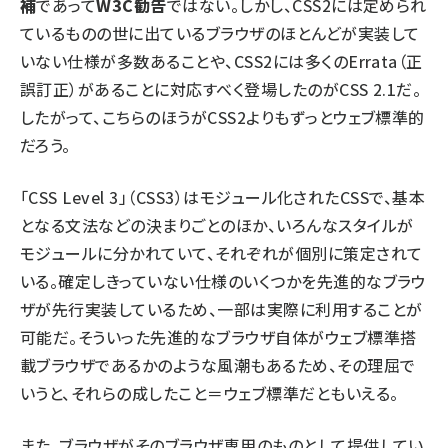
補
であって
W3C勧告
ではない。しかし、CSS2には定められ
ているものの世に出ているブラウザのほとんどが実装して
いない仕様が多数あることや、CSS2には多くのErrata（正
誤訂正）があることに対応すべく登場したのがCSS 2.1だ。
したがって、こちらのほうがCSS2よりもずっとウェブ標準的
だろう。
「CSS Level 3」（CSS3）はモジュール化されたCSSで、基本
となる文法などの決まりごとのほか、いろんなスタイルが
モジュールに分かれていて、それぞれが個別に策定されて
いる。確定しきっていない仕様のいくつかを先進的なブラウ
ザが先行実装しているため、一部は実際に利用することが
可能だ。そういった先進的なブラウザ自体がウェブ標準搭
載ブラウザであるかのような風潮もあるため、その理屈で
いうと、それらの成したこと＝ウェブ標準だともいえる。
また、ブラウザがそのブラウザ専用のものとして提供してい