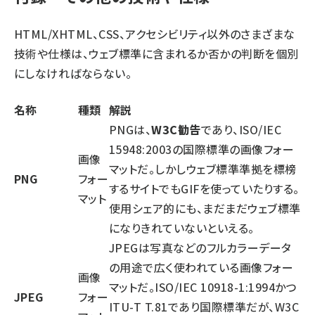
HTML/XHTML、CSS、アクセシビリティ以外のさまざまな
技術や仕様は、ウェブ標準に含まれるか否かの判断を個別
にしなければならない。
名称
種類
解説
PNGは、
W3C勧告
であり、ISO/IEC
15948:2003の国際標準の画像フォー
画像
マットだ。しかしウェブ標準準拠を標榜
PNG
フォー
するサイトでもGIFを使っていたりする。
マット
使用シェア的にも、まだまだウェブ標準
になりきれていないといえる。
JPEGは写真などのフルカラーデータ
の用途で広く使われている画像フォー
画像
マットだ。ISO/IEC 10918-1:1994かつ
JPEG
フォー
ITU-T T.81であり国際標準だが、W3C