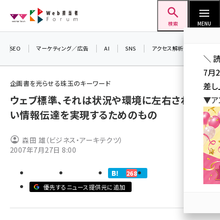
メ
Web担当者Forum
イ
検索
MENU
ン
コ
SEO
マーケティング／広告
AI
SNS
アクセス解析／データ分析
＼ 
ン
7月
テ
企画書を光らせる珠玉のキーワード
差し
ン
ウェブ標準、それは状況や環境に左右されな
▼ア
ツ
seo (3519)
い情報伝達を実現するためのもの
に
ai (2801)
移
森田 雄（ビジネス・アーキテクツ）
動
youtube (2425)
2007年7月27日 8:00
note (2310)
268
セミナー (2301)
優先するニュース提供元に追加
z世代 (1620)
meo (1274)