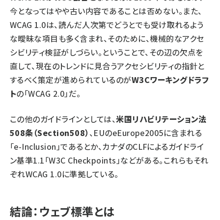
今となってはやや古い内容であることは否めない。また、
WCAG 1.0は、読んだ人次第でどうとでも受け取れるよう
な曖昧な項目も多く含まれ、そのために、機械的なアクセ
シビリティ検証がしづらい。ということで、その辺の欠点を
直して、現在のトレンドに見合うアクセシビリティの指針と
するべく策定が進められているのが
W3Cワーキングドラフ
ト
の「WCAG 2.0」だ。
この他のガイドラインとしては、
米国リハビリテーション法
508条（Section508）
、EUのeEurope2005に含まれる
「e-Inclusion」であるとか、カナダのCLFによるガイドライ
ン基準1.1「W3C Checkpoints」などがある。これらもそれ
ぞれWCAG 1.0に準拠している。
結論：ウェブ標準とは