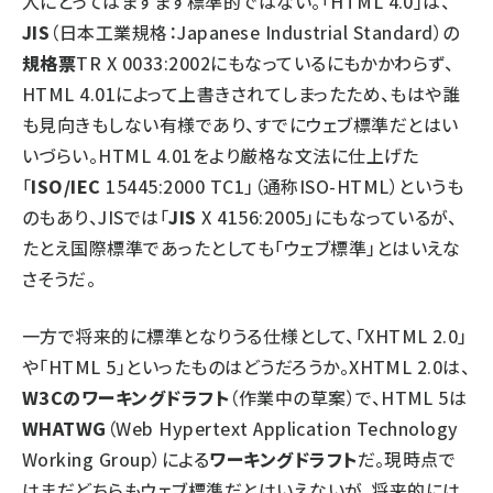
人にとってはますます標準的ではない。「HTML 4.0」は、
JIS
（日本工業規格：Japanese Industrial Standard）の
規格票
TR X 0033:2002にもなっているにもかかわらず、
HTML 4.01によって上書きされてしまったため、もはや誰
も見向きもしない有様であり、すでにウェブ標準だとはい
いづらい。HTML 4.01をより厳格な文法に仕上げた
「
ISO/IEC
15445:2000 TC1」（通称ISO-HTML）というも
のもあり、JISでは「
JIS
X 4156:2005」にもなっているが、
たとえ国際標準であったとしても「ウェブ標準」とはいえな
さそうだ。
一方で将来的に標準となりうる仕様として、「XHTML 2.0」
や「HTML 5」といったものはどうだろうか。XHTML 2.0は、
W3Cのワーキングドラフト
（作業中の草案）で、HTML 5は
WHATWG
（Web Hypertext Application Technology
Working Group）による
ワーキングドラフト
だ。現時点で
はまだどちらもウェブ標準だとはいえないが、将来的には