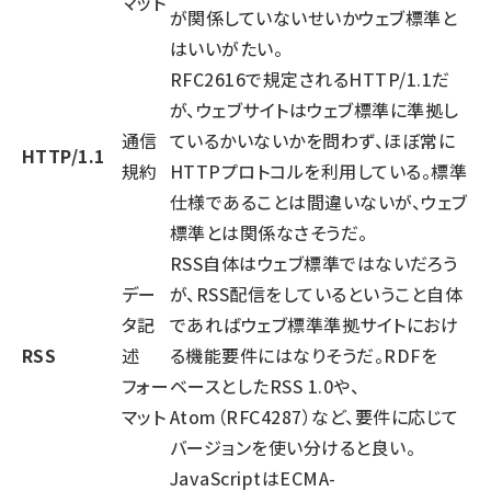
マット
が関係していないせいかウェブ標準と
はいいがたい。
RFC2616で規定されるHTTP/1.1だ
が、ウェブサイトはウェブ標準に準拠し
通信
ているかいないかを問わず、ほぼ常に
HTTP/1.1
規約
HTTPプロトコルを利用している。標準
仕様であることは間違いないが、ウェブ
標準とは関係なさそうだ。
RSS自体はウェブ標準ではないだろう
デー
が、RSS配信をしているということ自体
タ記
であればウェブ標準準拠サイトにおけ
RSS
述
る機能要件にはなりそうだ。RDFを
フォー
ベースとしたRSS 1.0や、
マット
Atom（RFC4287）など、要件に応じて
バージョンを使い分けると良い。
JavaScriptはECMA-