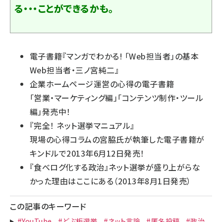
る・・・ことができるかも。
電子書籍『
マンガでわかる! 「Web担当者」の基本
Web担当者・三ノ宮純二
』
企業ホームページ運営の心得の電子書籍
「
営業・マーケティング編
」「
コンテンツ制作・ツール
編
」発売中！
『
完全！ ネット選挙マニュアル
』
現場の心得コラムの宮脇氏が執筆した電子書籍が
キンドルで2013年6月12日発売！
『
食べログ化する政治
』ネット選挙が盛り上がらな
かった理由はここにある（2013年8月1日発売）
この記事のキーワード
#YouTube
#どぶ板選挙
#ネット言論
#匿名投稿
#政治