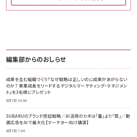
Amazon ビジネス・経済関連書籍 の売れ筋ランキン
Amazon 家電＆カメラ の売れ筋ランキング
Amazon パソコン・周辺機器 の売れ筋ランキング
グ
更新日時：2026/06/26 19:00
更新日時：2026/06/26 19:00
更新日時：2026/06/26 19:00
anan(アンアン)2026/07/01号 No.2501[魅せる
KIOXIA(キオクシア) 旧東芝メモリ microSD
KIOXIA(キオクシア) 旧東芝メモリ microSD
カラダ2026／宮舘涼太]
128GB UHS-I Class10 (最大読出速度
128GB UHS-I Class10 (最大読出速度
100MB/s) Nintendo Switch動作確認済 国内
100MB/s) Nintendo Switch動作確認済 国内
￥880
サポート正規品 メーカー保証5年 KLMEA128G
サポート正規品 メーカー保証5年 KLMEA128G
￥2,680
￥2,680
編集部からのおしらせ
anan(アンアン)2026/06/24号 No.2500増刊
スペシャルエディション[王道エンタメの矜持／
NIMASO ガラスフィルム iPhone 17 用 保護フィ
Amazon eギフトカード - Amazonロゴ - クラ
BTS]
ルム 強化ガラス 耐衝撃 高透過率 指紋防止 貼りや
シック
すい ガイド枠付き いPhone17 (6.3インチ) 対応
成果を生む組織づくり『なぜ戦略は正しいのに成果があがらない
￥1,100
￥5,000
2枚セット DSP25F1698
のか？ 事業成長をリードするデジタルマーケティング・マネジメン
￥1,599
ト』を3名様にプレゼント
anan(アンアン)2026/07/08号 No.2502[2026
Anker PowerLine III Flow USB-C & USB-C
年後半、あなたの恋と運命／山田涼介]
【New】Amazon Fire TV Stick HD | 手軽にスト
ケーブル Anker絡まないケーブル 240W 結束バン
8月7日 10:00
リーミングをはじめよう | ストリーミングメディアプ
ド付き USB PD対応 シリコン素材採用 iPhone
￥880
レイヤー
17 / 16 / 15 / Galaxy iPad Pro MacBook
￥1,890
Pro/Air 各種対応 (1.8m ミッドナイトブラック)
SUBARUのブランド想起戦略／AI活用のカギは「量」より「質」／動
￥6,980
画広告をAIで最大化【マーケター向け講演】
ママ投資家が育休中に１億貯めた株式投資
アサヒ飲料 モンスター エナジー 355ml×24本
￥1,870
8月7日 7:04
Anker Soundcore P31i (Bluetooth 6.1) 【完
￥4,192
全ワイヤレスイヤホン/アクティブノイズキャンセリ