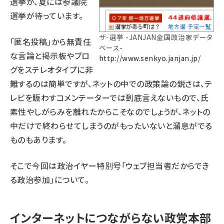
選挙が、夏には参議院
選挙が待っています。
ザ･選挙 -JANJAN全国政治家データ
「匿名投稿」から無責任
ベース-
な言論と掲示板やブロ
http://www.senkyo.janjan.jp/
グをステレオタイプに非
難するのは簡単ですが、ネットの中での政策論の鋭さは、テ
レビを賑わすコメンテーターでは到底言えないもので、氏
素性やしがらみを離れたからこそなのでしょうが、ネットの
中だけで終わらせてしまうのがもったいないと溜息がでる
ものもあります。
そこで今回は政治イヤー特別号「ウェブ担当者だからでき
る政治参加」について。
インターネットにつながらない政党本部