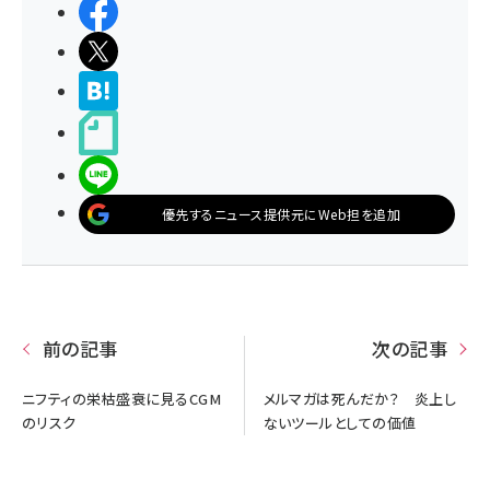
シェアする
ポストする
>ブクマする
noteで書く
LINEで送る
優先するニュース提供元にWeb担を追加
前の記事
次の記事
ニフティの栄枯盛衰に見るCGM
メルマガは死んだか？ 炎上し
のリスク
ないツールとしての価値