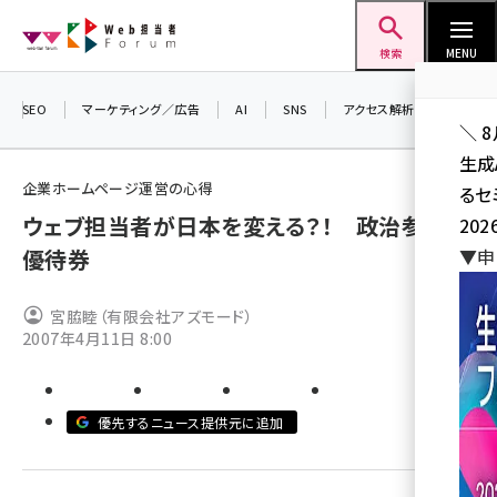
メ
Web担当者Forum
イ
検索
MENU
ン
コ
SEO
マーケティング／広告
AI
SNS
アクセス解析／データ分析
＼ 
ン
生成
テ
企業ホームページ運営の心得
るセ
ン
ウェブ担当者が日本を変える？！ 政治参加の
202
ツ
seo (3526)
優待券
▼申
に
ai (2807)
移
宮脇睦（有限会社アズモード）
動
youtube (2434)
2007年4月11日 8:00
note (2312)
セミナー (2307)
優先するニュース提供元に追加
z世代 (1622)
meo (1275)