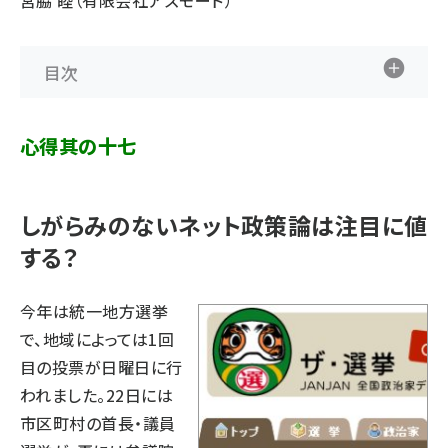
宮脇 睦（有限会社アズモード）
目次
心得其の十七
しがらみのないネット政策論は注目に値
する？
今年は統一地方選挙
で、地域によっては1回
目の投票が日曜日に行
われました。22日には
市区町村の首長・議員