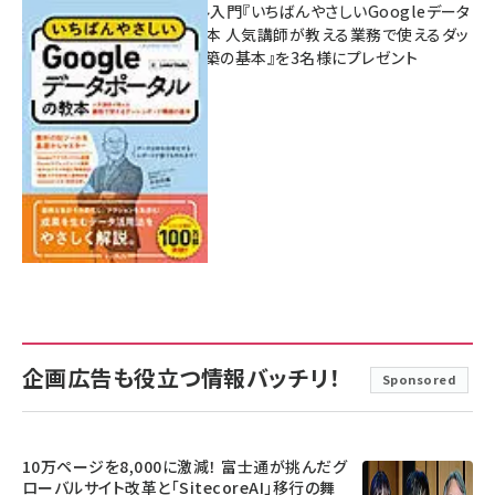
無料BIツール入門『いちばんやさしいGoogleデータ
ポータルの教本 人気講師が教える業務で使えるダッ
シュボード構築の基本』を3名様にプレゼント
7月31日 10:00
企画広告も役立つ情報バッチリ！
Sponsored
10万ページを8,000に激減！ 富士通が挑んだグ
ローバルサイト改革と「SitecoreAI」移行の舞