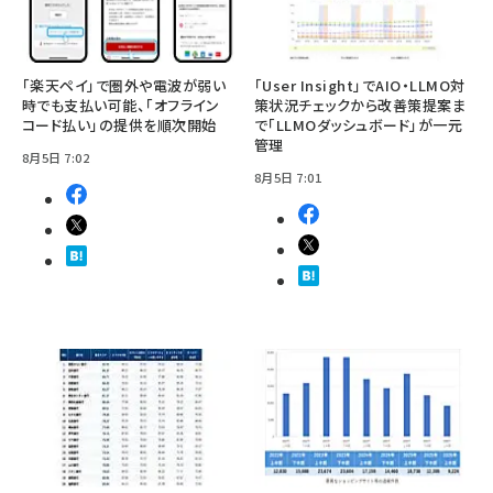
「楽天ペイ」で圏外や電波が弱い
「User Insight」でAIO・LLMO対
時でも支払い可能、「オフライン
策状況チェックから改善策提案ま
コード払い」の提供を順次開始
で「LLMOダッシュボード」が一元
管理
8月5日 7:02
8月5日 7:01