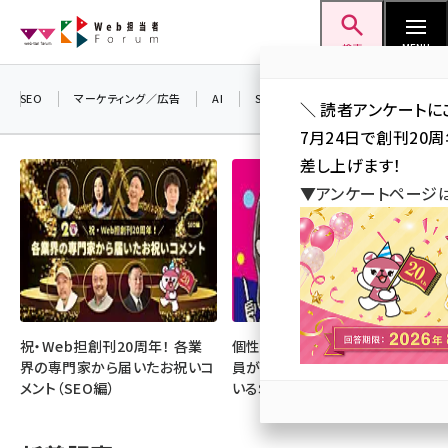
メ
Web担当者Forum
イ
検索
MENU
ン
コ
SEO
マーケティング／広告
AI
SNS
アクセス解析／データ分析
＼ 読者アンケートに
ン
7月24日で創刊20
テ
差し上げます！
ン
▼アンケートページ
ツ
seo (3519)
に
ai (2801)
移
動
youtube (2425)
note (2310)
祝・Web担創刊20周年！ 各業
個性・専門性・熱量が光る！ 社
界の専門家から届いたお祝いコ
員が主役となって成果を上げて
セミナー (2301)
メント（SEO編）
いるSNS好事例
z世代 (1620)
meo (1274)