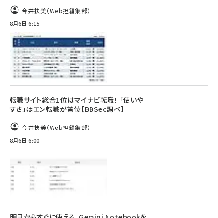
今井扶美（Web担編集部）
8月6日 6:15
転職サイト総合1位はマイナビ転職！ 「使いや
すさ」はエン転職が首位【BBSec調べ】
今井扶美（Web担編集部）
8月6日 6:00
明日からすぐに使える、Gemini Notebookを