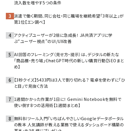
流入数を増やす5つの条件
派遣で働く期間、同じ会社・同じ職場を継続希望「3年以上」が
第1位【エン調べ】
アクティブユーザーが2倍に急成長！ JA共済アプリに学
ぶ“ユーザー視点”のUI/UX改善
AI回答のフレーミング（見せ方・提示）は、デジタルの新たな
「商品棚・売り場」――ChatGPT時代の新しい購買行動【SEOまと
め】
【3秒クイズ】5433円は3人で割り切れる？ 電卓を使わずに「ひ
と目」で見抜く方法
1週間かかった作業が1日に！ Gemini Notebookを無料で
使い倒す8つの活用術【1週間まとめ】
無料BIツール入門『いちばんやさしいGoogleデータポータル
の教本 人気講師が教える業務で使えるダッシュボード構築の
基本』を3名様にプレゼント