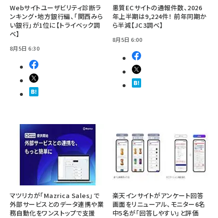
Webサイトユーザビリティ診断ラ
悪質ECサイトの通報件数、2026
ンキング・地方銀行編、「関西みら
年上半期は9,224件！ 前年同期か
い銀行」が1位に【トライベック調
ら半減【JC3調べ】
べ】
8月5日 6:00
8月5日 6:30
マツリカが「Mazrica Sales」で
楽天インサイトがアンケート回答
外部サービスとのデータ連携や業
画面をリニューアル、モニター6名
務自動化をワンストップで支援
中5名が「回答しやすい」と評価