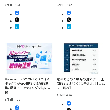
8月4日 7:03
8月4日 7:02
Hakuhodo DY ONEとスパイス
意味あるの？ 職場の謎マナー、圧
ボックスがAIO領域で戦略的連
倒的1位は「○○の書き方」！【エム
携、動画マーケティングを共同支
フロ調べ】
援
8月4日 6:30
8月4日 7:01