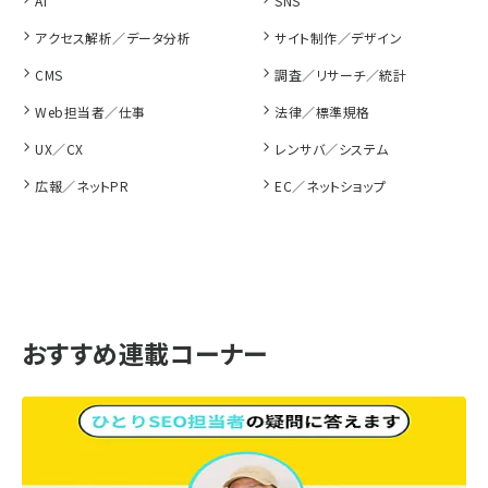
AI
SNS
アクセス解析／データ分析
サイト制作／デザイン
CMS
調査／リサーチ／統計
Web担当者／仕事
法律／標準規格
UX／CX
レンサバ／システム
広報／ネットPR
EC／ネットショップ
おすすめ連載コーナー