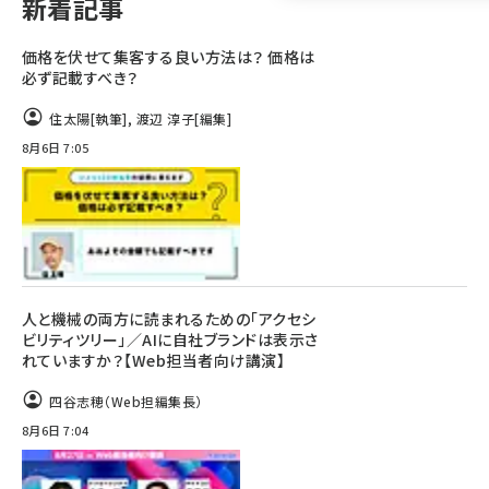
新着記事
llmo (1160)
価格を伏せて集客する良い方法は？ 価格は
必ず記載すべき？
住太陽
[執筆]
,
渡辺 淳子
[編集]
8月6日 7:05
人と機械の両方に読まれるための「アクセシ
ビリティツリー」／AIに自社ブランドは表示さ
れていますか？【Web担当者向け講演】
四谷志穂（Web担編集長）
8月6日 7:04