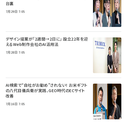
台裏
7月29日 7:05
デザイン提案が「2週間→2日に」 設立22年を迎
えるWeb制作会社のAI活用法
7月28日 7:05
AI検索で“自社がお勧め”されない！ お米ギフト
の八代目儀兵衛が実践、GEO時代のECサイト
改善
7月16日 7:05