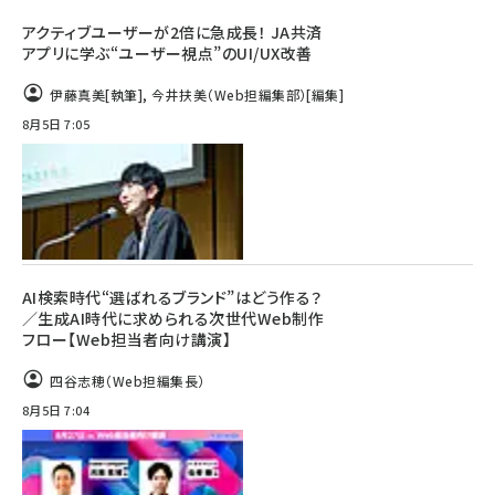
アクティブユーザーが2倍に急成長！ JA共済
アプリに学ぶ“ユーザー視点”のUI/UX改善
伊藤真美
[執筆]
,
今井扶美（Web担編集部）
[編集]
8月5日 7:05
AI検索時代“選ばれるブランド”はどう作る？
／生成AI時代に求められる次世代Web制作
フロー【Web担当者向け講演】
四谷志穂（Web担編集長）
8月5日 7:04