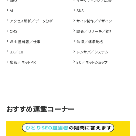
SEO
マーケティング／広告
AI
SNS
アクセス解析／データ分析
サイト制作／デザイン
CMS
調査／リサーチ／統計
Web担当者／仕事
法律／標準規格
UX／CX
レンサバ／システム
広報／ネットPR
EC／ネットショップ
おすすめ連載コーナー