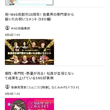
祝・Web担創刊20周年！ 各業界の専門家から
届いたお祝いコメント（SEO編）
Web担編集部
8月6日 7:05
個性・専門性・熱量が光る！ 社員が主役となっ
て成果を上げているSNS好事例
後藤真理恵（コムニコ）
[執筆]
,
なとみみわ
[イラスト]
8月6日 7:05