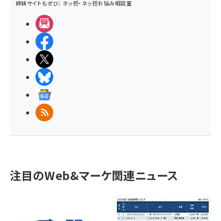
姉妹サイトもぜひ：
ネッ担
・
ネッ担お悩み相談室
メルマガ
Facebook
X(エックス)
BlueSky
Googleニュース
RSS
注目のWeb&マーケ関連ニュース