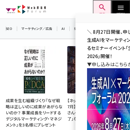
メ
Web担当者Forum
イ
検索
MENU
ン
コ
SEO
マーケティング／広告
AI
SNS
アクセス解析／データ分析
＼ 8月27日開催、申
ン
生成AIをマーケテ
テ
るセミナーイベント「生
ン
2026」開催！
ツ
▼申し込みはこちら
seo (3538)
に
ai (2820)
移
動
youtube (2444)
note (2322)
成果を生む組織づくり『なぜ戦
【ネットミーム振り返り・2026年
略は正しいのに成果があがらな
7月】「映画ちいかわ」「佐藤二朗
セミナー (2315)
いのか？ 事業成長をリードする
さん・橋本愛さん」「POPOPO終
デジタルマーケティング・マネジ
了」など
z世代 (1629)
メント』を3名様にプレゼント
meo (1281)