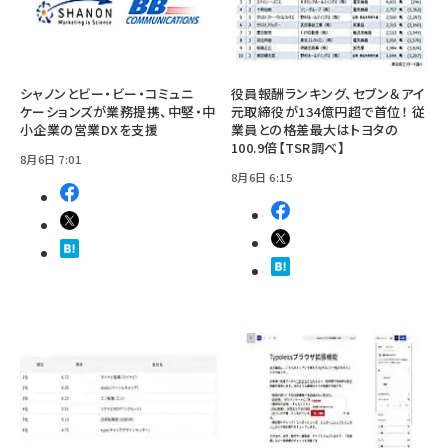
シャノンとビー・ビー・コミュニ
役員報酬ランキング、セブン＆アイ
ケーションズが業務提携、中堅・中
元取締役が134億円超で首位！ 従
小企業の営業DXを支援
業員との格差最大はトヨタの
100.9倍【TSR調べ】
8月6日 7:01
8月6日 6:15