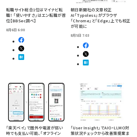
転職サイト総合1位はマイナビ転
朝日新聞社の文章校正
職！ 「使いやすさ」はエン転職が首
AI「Typoless」がブラウザ
位【BBSec調べ】
「Chrome」と「Edge」上でも校正
が可能に
8月6日 6:00
8月5日 7:03
「楽天ペイ」で圏外や電波が弱い
「User Insight」でAIO・LLMO対
時でも支払い可能、「オフライン
策状況チェックから改善策提案ま