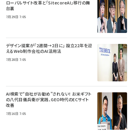
ローバルサイト改革と「SitecoreAI」移行の舞
台裏
7月29日 7:05
デザイン提案が「2週間→2日に」 設立22年を迎
えるWeb制作会社のAI活用法
7月28日 7:05
AI検索で“自社がお勧め”されない！ お米ギフト
の八代目儀兵衛が実践、GEO時代のECサイト
改善
7月16日 7:05