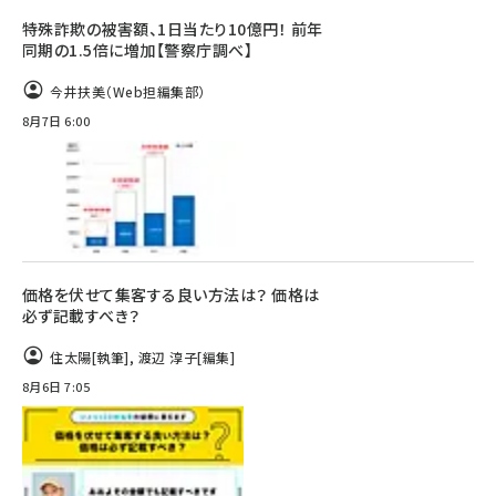
特殊詐欺の被害額、1日当たり10億円！ 前年
同期の1.5倍に増加【警察庁調べ】
今井扶美（Web担編集部）
8月7日 6:00
価格を伏せて集客する良い方法は？ 価格は
必ず記載すべき？
住太陽
[執筆]
,
渡辺 淳子
[編集]
8月6日 7:05