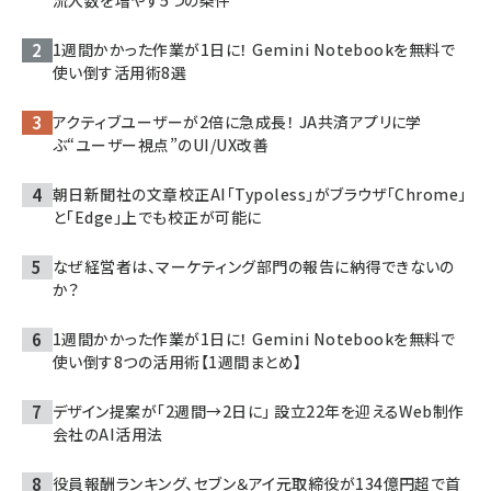
流入数を増やす5つの条件
1週間かかった作業が1日に！ Gemini Notebookを無料で
使い倒す活用術8選
アクティブユーザーが2倍に急成長！ JA共済アプリに学
ぶ“ユーザー視点”のUI/UX改善
朝日新聞社の文章校正AI「Typoless」がブラウザ「Chrome」
と「Edge」上でも校正が可能に
なぜ経営者は、マーケティング部門の報告に納得できないの
か？
1週間かかった作業が1日に！ Gemini Notebookを無料で
使い倒す8つの活用術【1週間まとめ】
デザイン提案が「2週間→2日に」 設立22年を迎えるWeb制作
会社のAI活用法
役員報酬ランキング、セブン＆アイ元取締役が134億円超で首