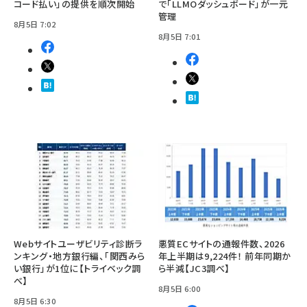
コード払い」の提供を順次開始
で「LLMOダッシュボード」が一元
管理
8月5日 7:02
8月5日 7:01
Webサイトユーザビリティ診断ラ
悪質ECサイトの通報件数、2026
ンキング・地方銀行編、「関西みら
年上半期は9,224件！ 前年同期か
い銀行」が1位に【トライベック調
ら半減【JC3調べ】
べ】
8月5日 6:00
8月5日 6:30