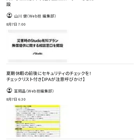
設
山川 健（Web担 編集部）
8月7日 7:00
夏期休暇の前後にセキュリティのチェックを！
チェックリスト付き【IPAが注意呼びかけ】
冨岡晶（Web担編集部）
8月7日 6:30