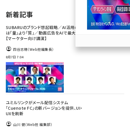
llmo (1167)
新着記事
SUBARUのブランド想起戦略／AI活用のカギ
は「量」より「質」／動画広告をAIで最大化
【マーケター向け講演】
四谷志穂（Web担編集長）
8月7日 7:04
ユミルリンクがメール配信システム
「Cuenote FC」の新バージョンを提供、UI・
UXを刷新
山川 健（Web担 編集部）