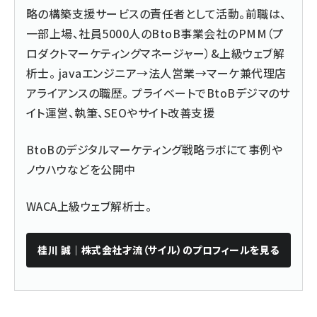
略の構築支援サービス
の責任者として活動。前職は、
一部上場、社員5000人のBtoB事業会社のPMM（プ
ロダクトマーケティングマネージャー）&上級ウェブ解
析士。 javaエンジニア→法人営業→マーケ兼代理店
アライアンスの職歴。 プライベートでBtoBデジマのサ
イト運営、執筆、SEOやサイト改善支援
BtoBのデジタルマーケティング戦略ラボ
にて事例や
ノウハウなどを公開中
WACA上級ウェブ解析士。
桂川 誠｜株式会社才流（サイル）
のプロフィールを見る