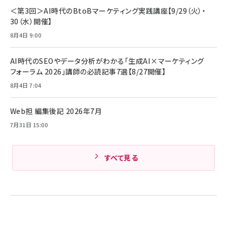
￥4,192
全ワイヤレスイヤホン/アクティブノイズキャンセリ
＜第3回＞AI時代のBtoBマーケティング実践講座【9/29（火）・
ング/マルチポイント接続 / 最大50時間再生 / PSE
30（水）開催】
組織の成果を最大化する ルールのデザイン
技術基準適合】ブラック
￥5,990
サッポロ 生ビール 黒ラベル 350ml 缶 24本 ビー
8月4日 9:00
￥1,980
ル ケース買い【6/30応募〆切! 黒ラベルビヤセラー
キャンペーン】
Anker PowerLine III Flow USB-C & USB-C
ケーブル Anker絡まないケーブル 240W 結束バン
￥4,857
AI時代のSEOやデータ分析がわかる「生成AI×マーケティング
ド付き USB PD対応 シリコン素材採用 iPhone
フォーラム 2026」講師の必読記事7選【8/27開催】
Amazonランキングをもっと見る
17 / 16 / 15 / Galaxy iPad Pro MacBook
￥1,890
Pro/Air 各種対応 (1.8m ミッドナイトブラック)
8月4日 7:04
Amazonランキングをもっと見る
Web担 編集後記 2026年7月
Amazonランキングをもっと見る
7月31日 15:00
すべて見る