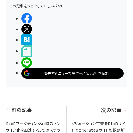
この記事をシェアしてほしいパン！
シェアする
ポストする
>ブクマする
noteで書く
LINEで送る
優先するニュース提供元にWeb担を追加
前の記事
次の記事
BtoBマーケティング戦略のオン
ソリューション営業をBtoBサイ
ライン化を加速する5つのステッ
トで実現！BtoBサイトの課題解