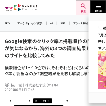
メ
Web担当者Forum
イ
検索
MENU
ン
コ
SEO
マーケティング／広告
AI
SNS
アクセス解析／データ分析
＼ 
ン
7月
テ
Google検索のクリック率と掲載順位の関係
差し
ン
が気になるから、海外の3つの調査結果と国内
▼ア
ツ
seo (3519)
のサイトを比較してみた
に
ai (2801)
移
検索順位が1〜10位では、それぞれどれくらいのクリッ
動
youtube (2425)
ク率が妥当なのか？調査結果を比較し解説します。
note (2310)
桂川 誠｜株式会社才流（サイル）
セミナー (2301)
2020年6月1日 7:45
z世代 (1620)
23
meo (1274)