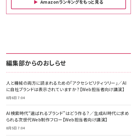
Amazonランキングをもっと見る
Amazon ビジネス・経済関連書籍 の売れ筋ランキン
Amazon 家電＆カメラ の売れ筋ランキング
Amazon パソコン・周辺機器 の売れ筋ランキング
グ
更新日時：2026/06/26 19:00
更新日時：2026/06/26 19:00
更新日時：2026/06/26 19:00
anan(アンアン)2026/07/01号 No.2501[魅せる
KIOXIA(キオクシア) 旧東芝メモリ microSD
KIOXIA(キオクシア) 旧東芝メモリ microSD
カラダ2026／宮舘涼太]
128GB UHS-I Class10 (最大読出速度
128GB UHS-I Class10 (最大読出速度
100MB/s) Nintendo Switch動作確認済 国内
100MB/s) Nintendo Switch動作確認済 国内
￥880
サポート正規品 メーカー保証5年 KLMEA128G
サポート正規品 メーカー保証5年 KLMEA128G
￥2,680
￥2,680
編集部からのおしらせ
anan(アンアン)2026/06/24号 No.2500増刊
スペシャルエディション[王道エンタメの矜持／
NIMASO ガラスフィルム iPhone 17 用 保護フィ
Amazon eギフトカード - Amazonロゴ - クラ
BTS]
ルム 強化ガラス 耐衝撃 高透過率 指紋防止 貼りや
シック
すい ガイド枠付き いPhone17 (6.3インチ) 対応
人と機械の両方に読まれるための「アクセシビリティツリー」／AI
￥1,100
￥5,000
2枚セット DSP25F1698
に自社ブランドは表示されていますか？【Web担当者向け講演】
￥1,599
8月6日 7:04
anan(アンアン)2026/07/08号 No.2502[2026
Anker PowerLine III Flow USB-C & USB-C
年後半、あなたの恋と運命／山田涼介]
【New】Amazon Fire TV Stick HD | 手軽にスト
ケーブル Anker絡まないケーブル 240W 結束バン
リーミングをはじめよう | ストリーミングメディアプ
ド付き USB PD対応 シリコン素材採用 iPhone
￥880
AI検索時代“選ばれるブランド”はどう作る？／生成AI時代に求め
レイヤー
17 / 16 / 15 / Galaxy iPad Pro MacBook
￥1,890
Pro/Air 各種対応 (1.8m ミッドナイトブラック)
られる次世代Web制作フロー【Web担当者向け講演】
￥6,980
ママ投資家が育休中に１億貯めた株式投資
8月5日 7:04
アサヒ飲料 モンスター エナジー 355ml×24本
￥1,870
Anker Soundcore P31i (Bluetooth 6.1) 【完