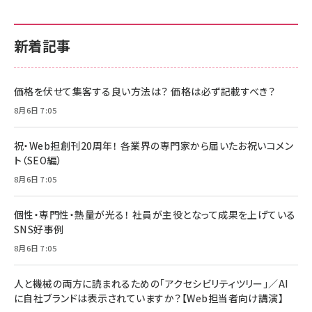
新着記事
価格を伏せて集客する良い方法は？ 価格は必ず記載すべき？
8月6日 7:05
祝・Web担創刊20周年！ 各業界の専門家から届いたお祝いコメン
ト（SEO編）
8月6日 7:05
個性・専門性・熱量が光る！ 社員が主役となって成果を上げている
SNS好事例
8月6日 7:05
人と機械の両方に読まれるための「アクセシビリティツリー」／AI
に自社ブランドは表示されていますか？【Web担当者向け講演】