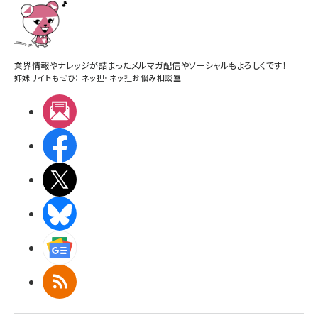
業界情報やナレッジが詰まったメルマガ配信やソーシャルもよろしくです！
姉妹サイトもぜひ：
ネッ担
・
ネッ担お悩み相談室
メルマガ
Facebook
X(エックス)
BlueSky
Googleニュース
RSS