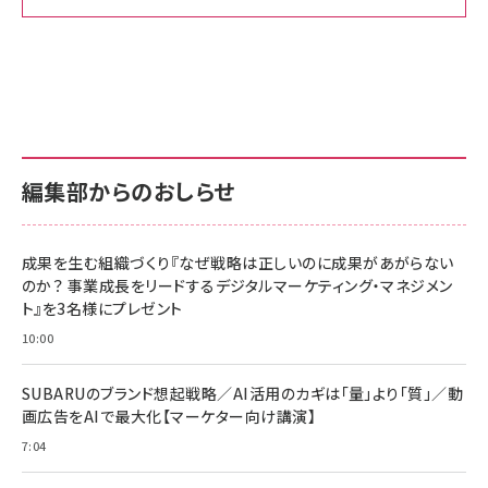
Amazon ビジネス・経済関連書籍 の売れ筋ランキン
Amazon 家電＆カメラ の売れ筋ランキング
Amazon パソコン・周辺機器 の売れ筋ランキング
グ
更新日時：2026/06/26 19:00
更新日時：2026/06/26 19:00
更新日時：2026/06/26 19:00
anan(アンアン)2026/07/01号 No.2501[魅せる
KIOXIA(キオクシア) 旧東芝メモリ microSD
KIOXIA(キオクシア) 旧東芝メモリ microSD
カラダ2026／宮舘涼太]
128GB UHS-I Class10 (最大読出速度
128GB UHS-I Class10 (最大読出速度
100MB/s) Nintendo Switch動作確認済 国内
100MB/s) Nintendo Switch動作確認済 国内
￥880
サポート正規品 メーカー保証5年 KLMEA128G
サポート正規品 メーカー保証5年 KLMEA128G
￥2,680
￥2,680
編集部からのおしらせ
anan(アンアン)2026/06/24号 No.2500増刊
スペシャルエディション[王道エンタメの矜持／
NIMASO ガラスフィルム iPhone 17 用 保護フィ
Amazon eギフトカード - Amazonロゴ - クラ
BTS]
ルム 強化ガラス 耐衝撃 高透過率 指紋防止 貼りや
シック
すい ガイド枠付き いPhone17 (6.3インチ) 対応
成果を生む組織づくり『なぜ戦略は正しいのに成果があがらない
￥1,100
￥5,000
2枚セット DSP25F1698
のか？ 事業成長をリードするデジタルマーケティング・マネジメン
￥1,599
ト』を3名様にプレゼント
anan(アンアン)2026/07/08号 No.2502[2026
Anker PowerLine III Flow USB-C & USB-C
年後半、あなたの恋と運命／山田涼介]
【New】Amazon Fire TV Stick HD | 手軽にスト
ケーブル Anker絡まないケーブル 240W 結束バン
10:00
リーミングをはじめよう | ストリーミングメディアプ
ド付き USB PD対応 シリコン素材採用 iPhone
￥880
レイヤー
17 / 16 / 15 / Galaxy iPad Pro MacBook
￥1,890
Pro/Air 各種対応 (1.8m ミッドナイトブラック)
SUBARUのブランド想起戦略／AI活用のカギは「量」より「質」／動
￥6,980
画広告をAIで最大化【マーケター向け講演】
ママ投資家が育休中に１億貯めた株式投資
アサヒ飲料 モンスター エナジー 355ml×24本
￥1,870
7:04
Anker Soundcore P31i (Bluetooth 6.1) 【完
￥4,192
全ワイヤレスイヤホン/アクティブノイズキャンセリ
ング/マルチポイント接続 / 最大50時間再生 / PSE