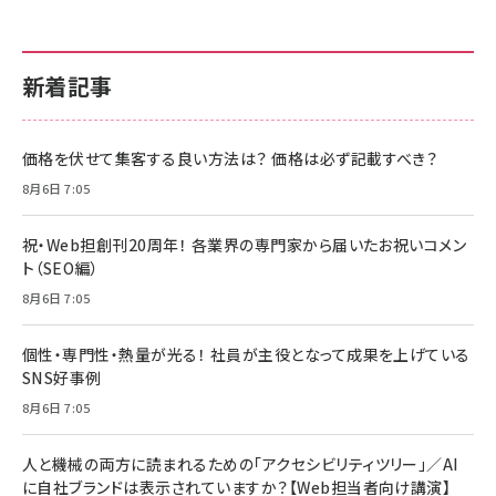
新着記事
価格を伏せて集客する良い方法は？ 価格は必ず記載すべき？
8月6日 7:05
祝・Web担創刊20周年！ 各業界の専門家から届いたお祝いコメン
ト（SEO編）
8月6日 7:05
個性・専門性・熱量が光る！ 社員が主役となって成果を上げている
SNS好事例
8月6日 7:05
人と機械の両方に読まれるための「アクセシビリティツリー」／AI
に自社ブランドは表示されていますか？【Web担当者向け講演】