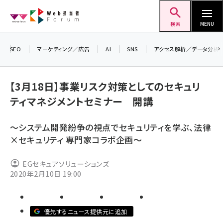
メ
Web担当者Forum
イ
検索
MENU
ン
コ
SEO
マーケティング／広告
AI
SNS
アクセス解析／データ分析
ン
テ
【3月18日】事業リスク対策としてのセキュリ
ン
ティマネジメントセミナー 開講
ツ
seo (3524)
に
～システム開発紛争の視点でセキュリティを学ぶ、法律
ai (2804)
移
×セキュリティ 専門家コラボ企画～
動
youtube (2431)
EGセキュアソリューションズ
note (2312)
2020年2月10日 19:00
セミナー (2306)
z世代 (1622)
優先するニュース提供元に追加
meo (1275)