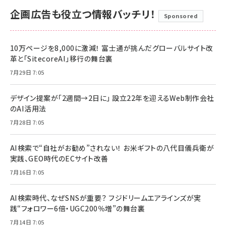
企画広告も役立つ情報バッチリ！
Sponsored
10万ページを8,000に激減！ 富士通が挑んだグローバルサイト改
革と「SitecoreAI」移行の舞台裏
7月29日 7:05
デザイン提案が「2週間→2日に」 設立22年を迎えるWeb制作会社
のAI活用法
7月28日 7:05
AI検索で“自社がお勧め”されない！ お米ギフトの八代目儀兵衛が
実践、GEO時代のECサイト改善
7月16日 7:05
AI検索時代、なぜSNSが重要？ フジドリームエアラインズが実
践“フォロワー6倍・UGC200％増”の舞台裏
7月14日 7:05