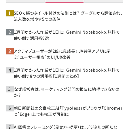
SEOで勝つタイトル付けの法則とは？ グーグルから評価され、
流入数を増やす5つの条件
1週間かかった作業が1日に！ Gemini Notebookを無料で
使い倒す活用術8選
アクティブユーザーが2倍に急成長！ JA共済アプリに学
ぶ“ユーザー視点”のUI/UX改善
1週間かかった作業が1日に！ Gemini Notebookを無料で
使い倒す8つの活用術【1週間まとめ】
なぜ経営者は、マーケティング部門の報告に納得できないの
か？
朝日新聞社の文章校正AI「Typoless」がブラウザ「Chrome」
と「Edge」上でも校正が可能に
AI回答のフレーミング（見せ方・提示）は、デジタルの新たな