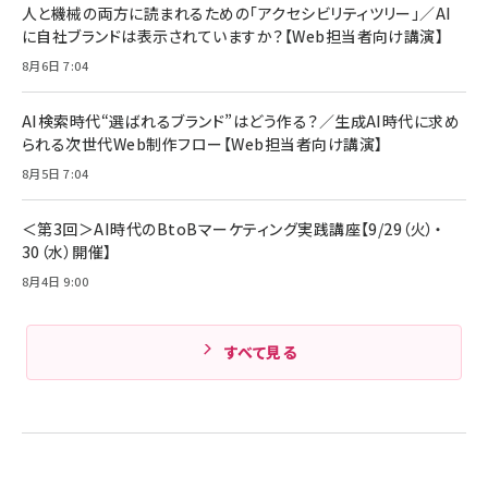
人と機械の両方に読まれるための「アクセシビリティツリー」／AI
組織の成果を最大化する ルールのデザイン
技術基準適合】ブラック
￥5,990
サッポロ 生ビール 黒ラベル 350ml 缶 24本 ビー
に自社ブランドは表示されていますか？【Web担当者向け講演】
￥1,980
ル ケース買い【6/30応募〆切! 黒ラベルビヤセラー
8月6日 7:04
キャンペーン】
Anker PowerLine III Flow USB-C & USB-C
ケーブル Anker絡まないケーブル 240W 結束バン
￥4,857
ド付き USB PD対応 シリコン素材採用 iPhone
AI検索時代“選ばれるブランド”はどう作る？／生成AI時代に求め
Amazonランキングをもっと見る
17 / 16 / 15 / Galaxy iPad Pro MacBook
￥1,890
られる次世代Web制作フロー【Web担当者向け講演】
Pro/Air 各種対応 (1.8m ミッドナイトブラック)
Amazonランキングをもっと見る
8月5日 7:04
Amazonランキングをもっと見る
＜第3回＞AI時代のBtoBマーケティング実践講座【9/29（火）・
30（水）開催】
8月4日 9:00
すべて見る