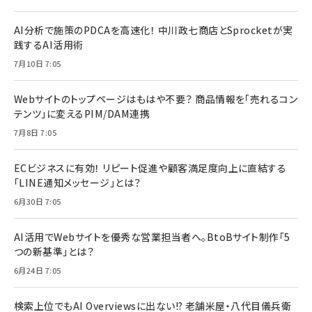
AI分析で施策のPDCAを高速化！ 中川政七商店とSprocketが実
践するAI活用術
7月10日 7:05
Webサイトのトップページはもはや不要？ 商品情報を「売れるコン
テンツ」に変えるPIM/DAM連携
7月8日 7:05
ECビジネスに有効！ リピート促進や顧客満足度向上に直結する
「LINE通知メッセージ」とは？
6月30日 7:05
AI活用でWebサイトを優秀な営業担当者へ。BtoBサイト制作「5
つの新基準」とは？
6月24日 7:05
検索上位でもAI Overviewsに出ない!? 老舗米屋・八代目儀兵衛