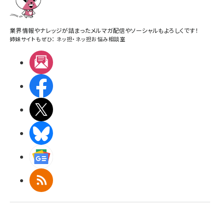
業界情報やナレッジが詰まったメルマガ配信やソーシャルもよろしくです！
姉妹サイトもぜひ：
ネッ担
・
ネッ担お悩み相談室
メルマガ
Facebook
X(エックス)
BlueSky
Googleニュース
RSS