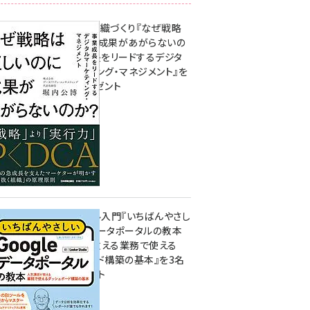
成果を生む組織づくり『なぜ戦略
は正しいのに成果があがらないの
か？ 事業成長をリードするデジタ
ルマーケティング・マネジメント』を
3名様にプレゼント
8月7日 10:00
無料BIツール入門『いちばんやさし
いGoogleデータポータルの教本
人気講師が教える業務で使える
ダッシュボード構築の基本』を3名
様にプレゼント
7月31日 10:00