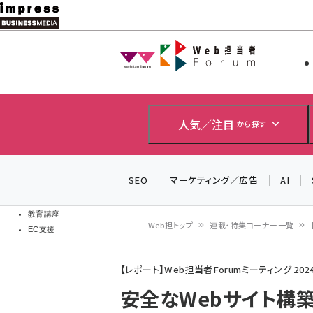
メ
イ
Web担当者
Web担当者
ン
EC担当者
コ
製品導入
ン
企業IT
ソフト開発
テ
人気／注目
から探す
IoT・AI
ン
DCクラウド
研究・調査
ツ
SEO
マーケティング／広告
AI
エネルギー
に
ドローン
移
教育講座
Web担トップ
連載・特集コーナー一覧
EC支援
動
パ
【レポート】Web担当者Forumミーティング 2024
ン
安全なWebサイト構築
く