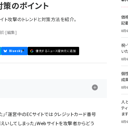
対策のポイント
価
サイト攻撃のトレンドと対策方法を紹介。
記
8月6
部）
[編集]
祝
いた
Bluesky
優先するニュース提供元に追加
8月6
個
成
8月6
人
テ
た」「運営中のECサイトではクレジットカード番号
ま
8月6
いしてしまった」――Webサイトを攻撃者からどう