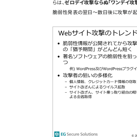
らは、
ゼロデイ攻撃ならぬ「ワンデイ攻
脆弱性発表の翌日～数日後に攻撃が起