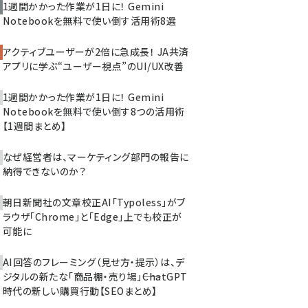
1週間かかった作業が1日に！ Gemini
Notebookを無料で使い倒す活用術8選
アクティブユーザーが2倍に急成長！ JA共済
アプリに学ぶ“ユーザー視点”のUI/UX改善
1週間かかった作業が1日に！ Gemini
Notebookを無料で使い倒す8つの活用術
【1週間まとめ】
なぜ経営者は、マーケティング部門の報告に
納得できないのか？
朝日新聞社の文章校正AI「Typoless」がブ
ラウザ「Chrome」と「Edge」上でも校正が
可能に
AI回答のフレーミング（見せ方・提示）は、デ
ジタルの新たな「商品棚・売り場」――ChatGPT
時代の新しい購買行動【SEOまとめ】