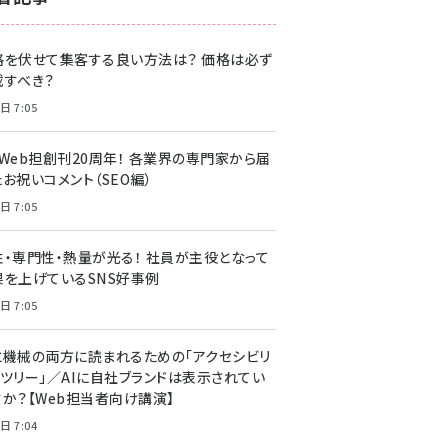
z世代 (1622)
格を伏せて集客する良い方法は？ 価格は必ず
meo (1275)
載すべき？
llmo (1163)
日 7:05
・Web担創刊20周年！ 各業界の専門家から届
お祝いコメント（SEO編）
日 7:05
性・専門性・熱量が光る！ 社員が主役となって
果を上げているSNS好事例
日 7:05
と機械の両方に読まれるための「アクセシビリ
ィツリー」／AIに自社ブランドは表示されてい
すか？【Web担当者向け講演】
日 7:04