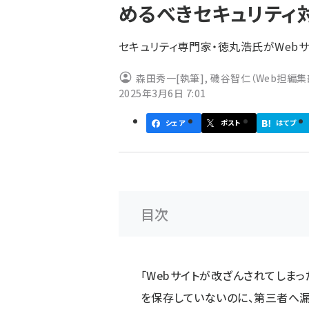
めるべきセキュリティ
ず
セキュリティ専門家・徳丸浩氏がWeb
森田秀一
[執筆]
,
磯谷智仁（Web担編集
2025年3月6日 7:01
シェア
ポスト
はてブ
目次
「Webサイトが改ざんされてしまっ
を保存していないのに、第三者へ漏え