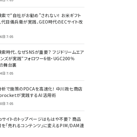
I検索で“自社がお勧め”されない！ お米ギフト
八代目儀兵衛が実践、GEO時代のECサイト改
6日 7:05
検索時代、なぜSNSが重要？ フジドリームエア
ンズが実践“フォロワー6倍・UGC200％
”の舞台裏
4日 7:05
I分析で施策のPDCAを高速化！ 中川政七商店
procketが実践するAI活用術
0日 7:05
ebサイトのトップページはもはや不要？ 商品
を「売れるコンテンツ」に変えるPIM/DAM連