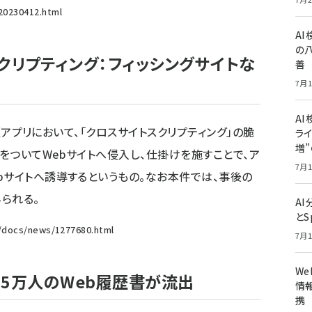
20230412.html
A
の
クリプティング：フィッシングサイトな
善
7月1
AI
d版アプリにおいて、「クロスサイトスクリプティング」の脆
ライ
増
をついてWebサイトへ侵入し、仕掛けを施すことで、ア
7月1
bサイトへ誘導するというもの。なお本件では、事後の
られる。
A
とS
p/docs/news/1277680.html
7月1
W
25万人のWeb履歴書が流出
情報
携