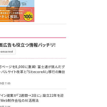
画広告も役立つ情報バッチリ！
ponsored
万ページを8,000に激減！ 富士通が挑んだグ
バルサイト改革と「SitecoreAI」移行の舞台
9日 7:05
ザイン提案が「2週間→2日に」 設立22年を迎
るWeb制作会社のAI活用法
8日 7:05