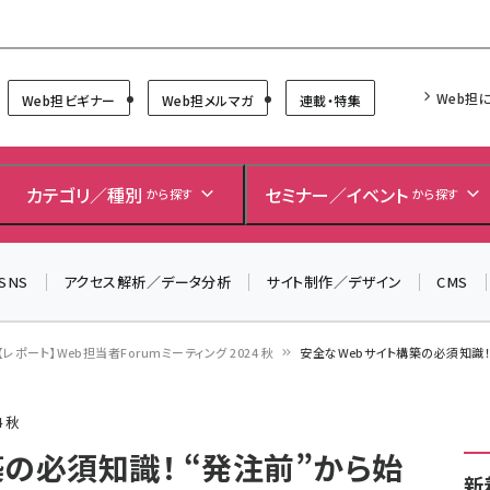
Forum
Web担
Web担ビギナー
Web担メルマガ
連載・特集
＼ 8月27日開催、申し込み受付中！ ／
生成AIをマーケティング等に活用するための考え方を学べ
カテゴリ／種別
セミナー／イベント
から探す
から探す
るセミナーイベント「生成AI × マーケティング フォーラム
2026」開催！
SNS
アクセス解析／データ分析
サイト制作／デザイン
CMS
▼申し込みはこちらから▼
【レポート】Web担当者Forumミーティング 2024 秋
安全なWebサイト構築の必須知識！
 秋
の必須知識！ “発注前”から始
新