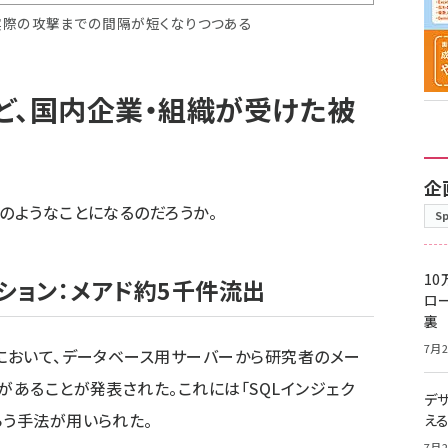
際の攻撃までの間隔が短くなりつつある
ど、国内企業・組織が受けた被
企
のようなことになるのだろうか。
S
10
ション：メアド約5千件流出
ロー
裏
7月2
関において、データベース用サーバーから研究者のメー
があることが発表された。これには「SQLインジェク
デ
らう手法が用いられた。
え
7月2