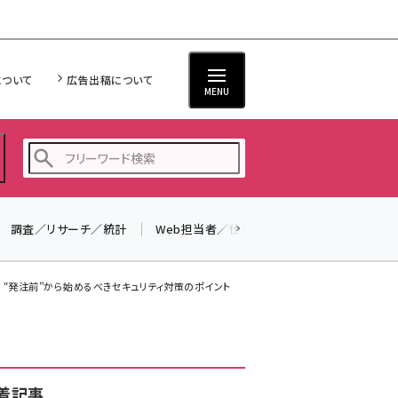
について
広告出稿について
MENU
調査／リサーチ／統計
Web担当者／仕事
法律／標準規格
seo (3526)
ai (2807)
 “発注前”から始めるべきセキュリティ対策のポイント
youtube (2434)
note (2312)
セミナー (2307)
着記事