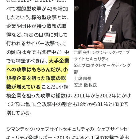
べて標的型攻撃が42％増加
したという。標的型攻撃とは、
企業や団体が持つ情報の取
得など、特定の目標に対して
行われるサイバー攻撃で、こ
の傾向は今でも進行中だ。中
合同会社シマンテック・ウェブ
サイトセキュリティ
でも特筆すべきは、
大手企業
SSLプロダクトマーケティング
への攻撃はもちろんだが、小
部
規模企業を狙った攻撃の総
上席部長
安達 徹也氏
数が増えている
ことだ。小規
模企業を狙った攻撃の総数は、2011年から2012年にかけ
て3倍に増加、全攻撃中の割合も18％から31％とほぼ倍
増している。
シマンテック・ウェブサイトセキュリティの「ウェブサイトセ
キュリティ脅威レポート2013」によると、1回の攻撃で流出