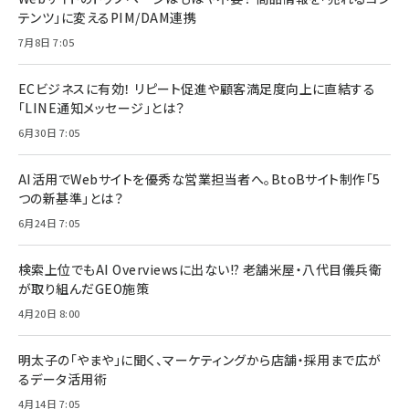
テンツ」に変えるPIM/DAM連携
7月8日 7:05
ECビジネスに有効！ リピート促進や顧客満足度向上に直結する
「LINE通知メッセージ」とは？
6月30日 7:05
AI活用でWebサイトを優秀な営業担当者へ。BtoBサイト制作「5
つの新基準」とは？
6月24日 7:05
検索上位でもAI Overviewsに出ない!? 老舗米屋・八代目儀兵衛
が取り組んだGEO施策
4月20日 8:00
明太子の「やまや」に聞く、マーケティングから店舗・採用まで広が
るデータ活用術
4月14日 7:05