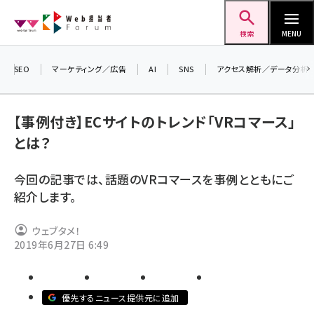
メ
Web担当者Forum
イ
検索
MENU
ン
コ
SEO
マーケティング／広告
AI
SNS
アクセス解析／データ分析
＼ 
ン
7月
テ
【事例付き】ECサイトのトレンド「VRコマース」
差し
ン
とは？
▼ア
ツ
seo (3524)
に
今回の記事では、話題のVRコマースを事例とともにご
ai (2804)
移
紹介します。
動
youtube (2431)
ウェブタメ！
note (2312)
2019年6月27日 6:49
セミナー (2306)
z世代 (1622)
優先するニュース提供元に追加
meo (1275)