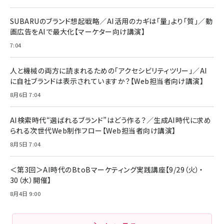
リーミングをはじめよう | ストリーミングメディアプ
ド付き USB PD対応 シリコン素材採用 iPhone
￥880
レイヤー
17 / 16 / 15 / Galaxy iPad Pro MacBook
￥1,890
Pro/Air 各種対応 (1.8m ミッドナイトブラック)
SUBARUのブランド想起戦略／AI活用のカギは「量」より「質」／動
￥6,980
画広告をAIで最大化【マーケター向け講演】
ママ投資家が育休中に１億貯めた株式投資
アサヒ飲料 モンスター エナジー 355ml×24本
￥1,870
7:04
Anker Soundcore P31i (Bluetooth 6.1) 【完
￥4,192
全ワイヤレスイヤホン/アクティブノイズキャンセリ
ング/マルチポイント接続 / 最大50時間再生 / PSE
人と機械の両方に読まれるための「アクセシビリティツリー」／AI
組織の成果を最大化する ルールのデザイン
技術基準適合】ブラック
￥5,990
サッポロ 生ビール 黒ラベル 350ml 缶 24本 ビー
に自社ブランドは表示されていますか？【Web担当者向け講演】
￥1,980
ル ケース買い【6/30応募〆切! 黒ラベルビヤセラー
8月6日 7:04
キャンペーン】
Anker PowerLine III Flow USB-C & USB-C
ケーブル Anker絡まないケーブル 240W 結束バン
￥4,857
ド付き USB PD対応 シリコン素材採用 iPhone
AI検索時代“選ばれるブランド”はどう作る？／生成AI時代に求め
Amazonランキングをもっと見る
17 / 16 / 15 / Galaxy iPad Pro MacBook
￥1,890
られる次世代Web制作フロー【Web担当者向け講演】
Pro/Air 各種対応 (1.8m ミッドナイトブラック)
Amazonランキングをもっと見る
8月5日 7:04
Amazonランキングをもっと見る
＜第3回＞AI時代のBtoBマーケティング実践講座【9/29（火）・
30（水）開催】
8月4日 9:00