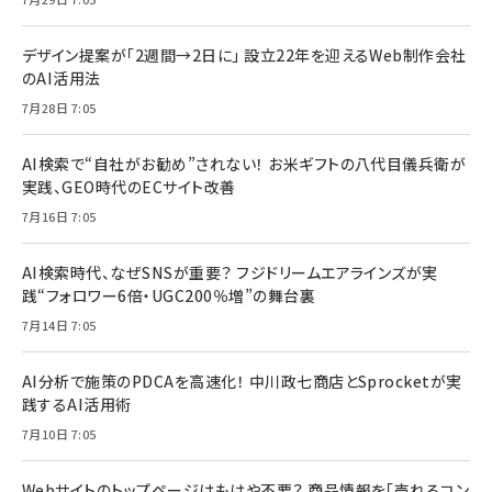
デザイン提案が「2週間→2日に」 設立22年を迎えるWeb制作会社
のAI活用法
7月28日 7:05
AI検索で“自社がお勧め”されない！ お米ギフトの八代目儀兵衛が
実践、GEO時代のECサイト改善
7月16日 7:05
AI検索時代、なぜSNSが重要？ フジドリームエアラインズが実
践“フォロワー6倍・UGC200％増”の舞台裏
7月14日 7:05
AI分析で施策のPDCAを高速化！ 中川政七商店とSprocketが実
践するAI活用術
7月10日 7:05
Webサイトのトップページはもはや不要？ 商品情報を「売れるコン