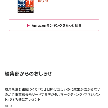
￥2,200
Amazonランキングをもっと見る
Amazon ビジネス・経済関連書籍 の売れ筋ランキン
Amazon 家電＆カメラ の売れ筋ランキング
Amazon パソコン・周辺機器 の売れ筋ランキング
グ
更新日時：2026/06/26 19:00
更新日時：2026/06/26 19:00
更新日時：2026/06/26 19:00
anan(アンアン)2026/07/01号 No.2501[魅せる
KIOXIA(キオクシア) 旧東芝メモリ microSD
KIOXIA(キオクシア) 旧東芝メモリ microSD
カラダ2026／宮舘涼太]
128GB UHS-I Class10 (最大読出速度
128GB UHS-I Class10 (最大読出速度
100MB/s) Nintendo Switch動作確認済 国内
100MB/s) Nintendo Switch動作確認済 国内
￥880
サポート正規品 メーカー保証5年 KLMEA128G
サポート正規品 メーカー保証5年 KLMEA128G
￥2,680
￥2,680
編集部からのおしらせ
anan(アンアン)2026/06/24号 No.2500増刊
スペシャルエディション[王道エンタメの矜持／
NIMASO ガラスフィルム iPhone 17 用 保護フィ
Amazon eギフトカード - Amazonロゴ - クラ
BTS]
ルム 強化ガラス 耐衝撃 高透過率 指紋防止 貼りや
シック
すい ガイド枠付き いPhone17 (6.3インチ) 対応
成果を生む組織づくり『なぜ戦略は正しいのに成果があがらない
￥1,100
￥5,000
2枚セット DSP25F1698
のか？ 事業成長をリードするデジタルマーケティング・マネジメン
￥1,599
ト』を3名様にプレゼント
anan(アンアン)2026/07/08号 No.2502[2026
Anker PowerLine III Flow USB-C & USB-C
年後半、あなたの恋と運命／山田涼介]
【New】Amazon Fire TV Stick HD | 手軽にスト
ケーブル Anker絡まないケーブル 240W 結束バン
10:00