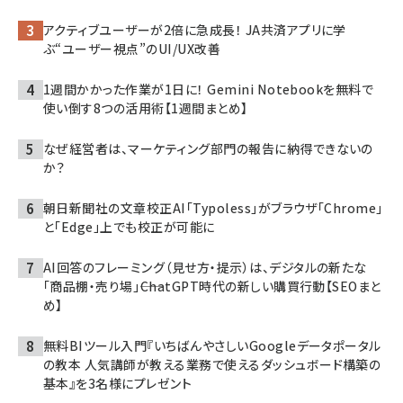
アクティブユーザーが2倍に急成長！ JA共済アプリに学
ぶ“ユーザー視点”のUI/UX改善
1週間かかった作業が1日に！ Gemini Notebookを無料で
使い倒す8つの活用術【1週間まとめ】
なぜ経営者は、マーケティング部門の報告に納得できないの
か？
朝日新聞社の文章校正AI「Typoless」がブラウザ「Chrome」
と「Edge」上でも校正が可能に
AI回答のフレーミング（見せ方・提示）は、デジタルの新たな
「商品棚・売り場」――ChatGPT時代の新しい購買行動【SEOまと
め】
無料BIツール入門『いちばんやさしいGoogleデータポータル
の教本 人気講師が教える業務で使えるダッシュボード構築の
基本』を3名様にプレゼント