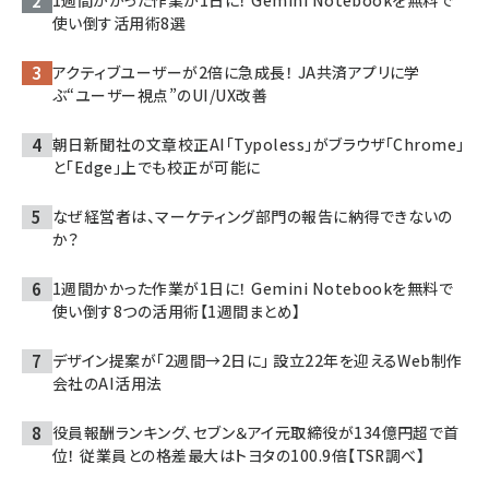
使い倒す活用術8選
アクティブユーザーが2倍に急成長！ JA共済アプリに学
ぶ“ユーザー視点”のUI/UX改善
朝日新聞社の文章校正AI「Typoless」がブラウザ「Chrome」
と「Edge」上でも校正が可能に
なぜ経営者は、マーケティング部門の報告に納得できないの
か？
1週間かかった作業が1日に！ Gemini Notebookを無料で
使い倒す8つの活用術【1週間まとめ】
デザイン提案が「2週間→2日に」 設立22年を迎えるWeb制作
会社のAI活用法
役員報酬ランキング、セブン＆アイ元取締役が134億円超で首
位！ 従業員との格差最大はトヨタの100.9倍【TSR調べ】