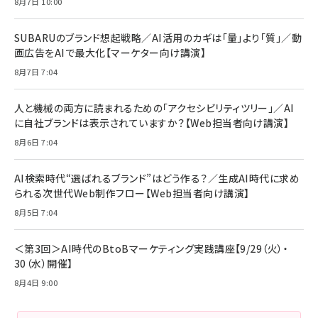
年後半、あなたの恋と運命／山田涼介]
【New】Amazon Fire TV Stick HD | 手軽にスト
ケーブル Anker絡まないケーブル 240W 結束バン
8月7日 10:00
リーミングをはじめよう | ストリーミングメディアプ
ド付き USB PD対応 シリコン素材採用 iPhone
￥880
レイヤー
17 / 16 / 15 / Galaxy iPad Pro MacBook
￥1,890
Pro/Air 各種対応 (1.8m ミッドナイトブラック)
SUBARUのブランド想起戦略／AI活用のカギは「量」より「質」／動
￥6,980
画広告をAIで最大化【マーケター向け講演】
ママ投資家が育休中に１億貯めた株式投資
アサヒ飲料 モンスター エナジー 355ml×24本
￥1,870
8月7日 7:04
Anker Soundcore P31i (Bluetooth 6.1) 【完
￥4,192
全ワイヤレスイヤホン/アクティブノイズキャンセリ
ング/マルチポイント接続 / 最大50時間再生 / PSE
人と機械の両方に読まれるための「アクセシビリティツリー」／AI
組織の成果を最大化する ルールのデザイン
技術基準適合】ブラック
￥5,990
サッポロ 生ビール 黒ラベル 350ml 缶 24本 ビー
に自社ブランドは表示されていますか？【Web担当者向け講演】
￥1,980
ル ケース買い【6/30応募〆切! 黒ラベルビヤセラー
8月6日 7:04
キャンペーン】
Anker PowerLine III Flow USB-C & USB-C
ケーブル Anker絡まないケーブル 240W 結束バン
￥4,857
ド付き USB PD対応 シリコン素材採用 iPhone
AI検索時代“選ばれるブランド”はどう作る？／生成AI時代に求め
Amazonランキングをもっと見る
17 / 16 / 15 / Galaxy iPad Pro MacBook
￥1,890
られる次世代Web制作フロー【Web担当者向け講演】
Pro/Air 各種対応 (1.8m ミッドナイトブラック)
Amazonランキングをもっと見る
8月5日 7:04
Amazonランキングをもっと見る
＜第3回＞AI時代のBtoBマーケティング実践講座【9/29（火）・
30（水）開催】
8月4日 9:00