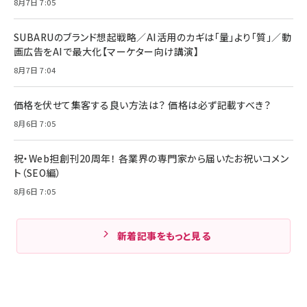
8月7日 7:05
SUBARUのブランド想起戦略／AI活用のカギは「量」より「質」／動
画広告をAIで最大化【マーケター向け講演】
8月7日 7:04
価格を伏せて集客する良い方法は？ 価格は必ず記載すべき？
8月6日 7:05
祝・Web担創刊20周年！ 各業界の専門家から届いたお祝いコメン
ト（SEO編）
8月6日 7:05
新着記事をもっと見る