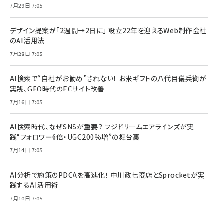
7月29日 7:05
デザイン提案が「2週間→2日に」 設立22年を迎えるWeb制作会社
のAI活用法
7月28日 7:05
AI検索で“自社がお勧め”されない！ お米ギフトの八代目儀兵衛が
実践、GEO時代のECサイト改善
7月16日 7:05
AI検索時代、なぜSNSが重要？ フジドリームエアラインズが実
践“フォロワー6倍・UGC200％増”の舞台裏
7月14日 7:05
AI分析で施策のPDCAを高速化！ 中川政七商店とSprocketが実
践するAI活用術
7月10日 7:05