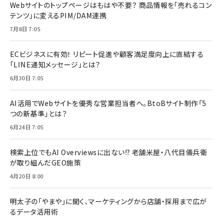
Webサイトのトップページはもはや不要？ 商品情報を「売れるコン
テンツ」に変えるPIM/DAM連携
7月8日 7:05
ECビジネスに有効！ リピート促進や顧客満足度向上に直結する
「LINE通知メッセージ」とは？
6月30日 7:05
AI活用でWebサイトを優秀な営業担当者へ。BtoBサイト制作「5
つの新基準」とは？
6月24日 7:05
検索上位でもAI Overviewsに出ない!? 老舗米屋・八代目儀兵衛
が取り組んだGEO施策
4月20日 8:00
明太子の「やまや」に聞く、マーケティングから店舗・採用まで広が
るデータ活用術