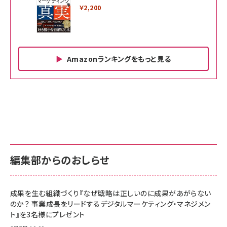
￥2,200
Amazonランキングをもっと見る
Amazon ビジネス・経済関連書籍 の売れ筋ランキン
Amazon 家電＆カメラ の売れ筋ランキング
Amazon パソコン・周辺機器 の売れ筋ランキング
グ
更新日時：2026/06/26 19:00
更新日時：2026/06/26 19:00
更新日時：2026/06/26 19:00
anan(アンアン)2026/07/01号 No.2501[魅せる
KIOXIA(キオクシア) 旧東芝メモリ microSD
KIOXIA(キオクシア) 旧東芝メモリ microSD
カラダ2026／宮舘涼太]
128GB UHS-I Class10 (最大読出速度
128GB UHS-I Class10 (最大読出速度
100MB/s) Nintendo Switch動作確認済 国内
100MB/s) Nintendo Switch動作確認済 国内
￥880
サポート正規品 メーカー保証5年 KLMEA128G
サポート正規品 メーカー保証5年 KLMEA128G
￥2,680
￥2,680
編集部からのおしらせ
anan(アンアン)2026/06/24号 No.2500増刊
スペシャルエディション[王道エンタメの矜持／
NIMASO ガラスフィルム iPhone 17 用 保護フィ
Amazon eギフトカード - Amazonロゴ - クラ
BTS]
ルム 強化ガラス 耐衝撃 高透過率 指紋防止 貼りや
シック
すい ガイド枠付き いPhone17 (6.3インチ) 対応
成果を生む組織づくり『なぜ戦略は正しいのに成果があがらない
￥1,100
￥5,000
2枚セット DSP25F1698
のか？ 事業成長をリードするデジタルマーケティング・マネジメン
￥1,599
ト』を3名様にプレゼント
anan(アンアン)2026/07/08号 No.2502[2026
Anker PowerLine III Flow USB-C & USB-C