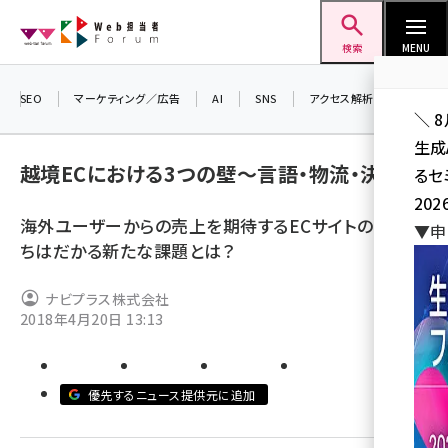
メ
Web担当者Forum
イ
検索
MENU
ン
コ
SEO
マーケティング／広告
AI
SNS
アクセス解析／データ分析
＼ 
ン
生成
テ
越境ECにおける3つの壁～言語・物流・決済～
るセ
ン
202
ツ
海外ユーザーからの売上を期待するECサイトの前に立
seo (3532)
▼申
に
ちはだかる新たな課題とは？
ai (2814)
移
動
ナビプラス株式会社
youtube (2441)
2018年4月20日 13:13
note (2317)
セミナー (2310)
優先するニュース提供元に追加
z世代 (1623)
meo (1277)