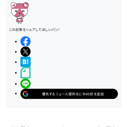
この記事をシェアしてほしいパン！
シェアする
ポストする
>ブクマする
noteで書く
LINEで送る
優先するニュース提供元にWeb担を追加