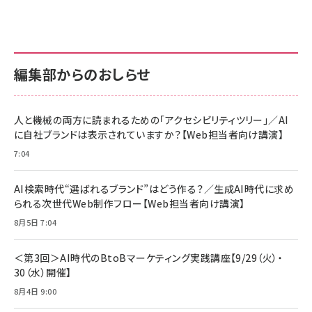
anan(アンアン)2026/07/01号 No.2501[魅せる
KIOXIA(キオクシア) 旧東芝メモリ microSD
KIOXIA(キオクシア) 旧東芝メモリ microSD
カラダ2026／宮舘涼太]
128GB UHS-I Class10 (最大読出速度
128GB UHS-I Class10 (最大読出速度
100MB/s) Nintendo Switch動作確認済 国内
100MB/s) Nintendo Switch動作確認済 国内
￥880
サポート正規品 メーカー保証5年 KLMEA128G
サポート正規品 メーカー保証5年 KLMEA128G
￥2,680
￥2,680
編集部からのおしらせ
anan(アンアン)2026/06/24号 No.2500増刊
スペシャルエディション[王道エンタメの矜持／
NIMASO ガラスフィルム iPhone 17 用 保護フィ
Amazon eギフトカード - Amazonロゴ - クラ
BTS]
ルム 強化ガラス 耐衝撃 高透過率 指紋防止 貼りや
シック
すい ガイド枠付き いPhone17 (6.3インチ) 対応
人と機械の両方に読まれるための「アクセシビリティツリー」／AI
￥1,100
￥5,000
2枚セット DSP25F1698
に自社ブランドは表示されていますか？【Web担当者向け講演】
￥1,599
7:04
anan(アンアン)2026/07/08号 No.2502[2026
Anker PowerLine III Flow USB-C & USB-C
年後半、あなたの恋と運命／山田涼介]
【New】Amazon Fire TV Stick HD | 手軽にスト
ケーブル Anker絡まないケーブル 240W 結束バン
リーミングをはじめよう | ストリーミングメディアプ
ド付き USB PD対応 シリコン素材採用 iPhone
￥880
AI検索時代“選ばれるブランド”はどう作る？／生成AI時代に求め
レイヤー
17 / 16 / 15 / Galaxy iPad Pro MacBook
￥1,890
Pro/Air 各種対応 (1.8m ミッドナイトブラック)
られる次世代Web制作フロー【Web担当者向け講演】
￥6,980
ママ投資家が育休中に１億貯めた株式投資
8月5日 7:04
アサヒ飲料 モンスター エナジー 355ml×24本
￥1,870
Anker Soundcore P31i (Bluetooth 6.1) 【完
￥4,192
全ワイヤレスイヤホン/アクティブノイズキャンセリ
＜第3回＞AI時代のBtoBマーケティング実践講座【9/29（火）・
ング/マルチポイント接続 / 最大50時間再生 / PSE
30（水）開催】
組織の成果を最大化する ルールのデザイン
技術基準適合】ブラック
￥5,990
サッポロ 生ビール 黒ラベル 350ml 缶 24本 ビー
8月4日 9:00
￥1,980
ル ケース買い【6/30応募〆切! 黒ラベルビヤセラー
キャンペーン】