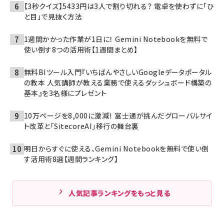
【3秒クイズ】5433円は3人で割り切れる？ 電卓を使わずに「ひ
と目」で見抜く方法
1週間かかった作業が1日に！ Gemini Notebookを無料で
使い倒す8つの活用術【1週間まとめ】
無料BIツール入門『いちばんやさしいGoogleデータポータル
の教本 人気講師が教える業務で使えるダッシュボード構築の
基本』を3名様にプレゼント
10万ページを8,000に激減！ 富士通が挑んだグローバルサイ
ト改革と「SitecoreAI」移行の舞台裏
明日からすぐに使える、Gemini Notebookを無料で使い倒
す活用術8選【週間ランキング】
人気記事ランキングをもっと見る