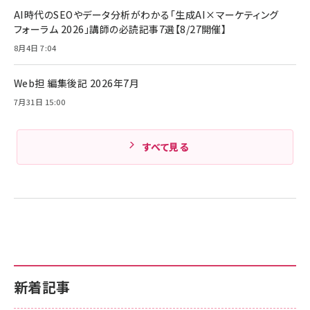
Anker PowerLine III Flow USB-C & USB-C
ケーブル Anker絡まないケーブル 240W 結束バン
￥4,857
AI時代のSEOやデータ分析がわかる「生成AI×マーケティング
ド付き USB PD対応 シリコン素材採用 iPhone
フォーラム 2026」講師の必読記事7選【8/27開催】
Amazonランキングをもっと見る
17 / 16 / 15 / Galaxy iPad Pro MacBook
￥1,890
Pro/Air 各種対応 (1.8m ミッドナイトブラック)
8月4日 7:04
Amazonランキングをもっと見る
Web担 編集後記 2026年7月
Amazonランキングをもっと見る
7月31日 15:00
すべて見る
新着記事