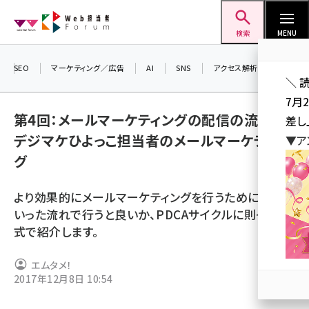
メ
Web担当者Forum
イ
検索
MENU
ン
コ
SEO
マーケティング／広告
AI
SNS
アクセス解析／データ分析
＼ 
ン
7月
テ
第4回：メールマーケティングの配信の流れ／
差し
ン
デジマケひよっこ担当者のメールマーケティン
▼ア
ツ
seo (3519)
グ
に
ai (2801)
移
より効果的にメールマーケティングを行うためにどう
動
youtube (2425)
いった流れで行うと良いか、PDCAサイクルに則った形
式で紹介します。
note (2310)
セミナー (2301)
エムタメ！
2017年12月8日 10:54
z世代 (1620)
meo (1274)