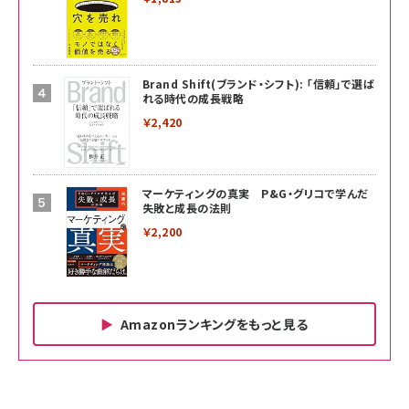
Brand Shift(ブランド・シフト): 「信頼」で選ば
れる時代の成長戦略
￥2,420
マーケティングの真実 P&G・グリコで学んだ
失敗と成長の法則
￥2,200
Amazonランキングをもっと見る
Amazon ビジネス・経済関連書籍 の売れ筋ランキン
Amazon 家電＆カメラ の売れ筋ランキング
Amazon パソコン・周辺機器 の売れ筋ランキング
グ
更新日時：2026/06/26 19:00
更新日時：2026/06/26 19:00
更新日時：2026/06/26 19:00