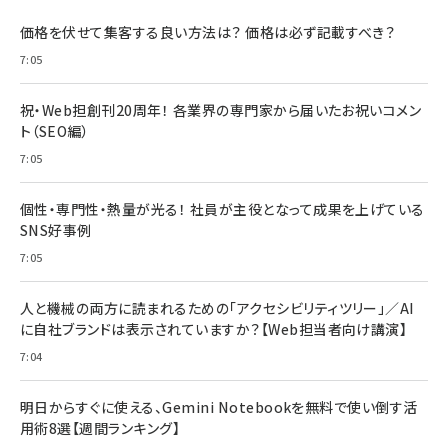
価格を伏せて集客する良い方法は？ 価格は必ず記載すべき？
7:05
祝・Web担創刊20周年！ 各業界の専門家から届いたお祝いコメン
ト（SEO編）
7:05
個性・専門性・熱量が光る！ 社員が主役となって成果を上げている
SNS好事例
7:05
人と機械の両方に読まれるための「アクセシビリティツリー」／AI
に自社ブランドは表示されていますか？【Web担当者向け講演】
7:04
明日からすぐに使える、Gemini Notebookを無料で使い倒す活
用術8選【週間ランキング】