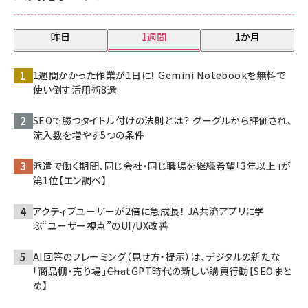
昨日
1週間
1か月
1週間かかった作業が1日に！ Gemini Notebookを無料で
使い倒す活用術8選
SEOで勝つタイトル付けの法則とは？ グーグルから評価され、
流入数を増やす5つの条件
派遣で働く期間、同じ会社・同じ職場を継続希望「3年以上」が
第1位【エン調べ】
アクティブユーザーが2倍に急成長！ JA共済アプリに学
ぶ“ユーザー視点”のUI/UX改善
AI回答のフレーミング（見せ方・提示）は、デジタルの新たな
「商品棚・売り場」――ChatGPT時代の新しい購買行動【SEOまと
め】