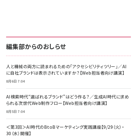
Amazon ビジネス・経済関連書籍 の売れ筋ランキン
Amazon 家電＆カメラ の売れ筋ランキング
Amazon パソコン・周辺機器 の売れ筋ランキング
グ
更新日時：2026/06/26 19:00
更新日時：2026/06/26 19:00
更新日時：2026/06/26 19:00
anan(アンアン)2026/07/01号 No.2501[魅せる
KIOXIA(キオクシア) 旧東芝メモリ microSD
KIOXIA(キオクシア) 旧東芝メモリ microSD
カラダ2026／宮舘涼太]
128GB UHS-I Class10 (最大読出速度
128GB UHS-I Class10 (最大読出速度
100MB/s) Nintendo Switch動作確認済 国内
100MB/s) Nintendo Switch動作確認済 国内
￥880
サポート正規品 メーカー保証5年 KLMEA128G
サポート正規品 メーカー保証5年 KLMEA128G
￥2,680
￥2,680
編集部からのおしらせ
anan(アンアン)2026/06/24号 No.2500増刊
スペシャルエディション[王道エンタメの矜持／
NIMASO ガラスフィルム iPhone 17 用 保護フィ
Amazon eギフトカード - Amazonロゴ - クラ
BTS]
ルム 強化ガラス 耐衝撃 高透過率 指紋防止 貼りや
シック
すい ガイド枠付き いPhone17 (6.3インチ) 対応
人と機械の両方に読まれるための「アクセシビリティツリー」／AI
￥1,100
￥5,000
2枚セット DSP25F1698
に自社ブランドは表示されていますか？【Web担当者向け講演】
￥1,599
8月6日 7:04
anan(アンアン)2026/07/08号 No.2502[2026
Anker PowerLine III Flow USB-C & USB-C
年後半、あなたの恋と運命／山田涼介]
【New】Amazon Fire TV Stick HD | 手軽にスト
ケーブル Anker絡まないケーブル 240W 結束バン
リーミングをはじめよう | ストリーミングメディアプ
ド付き USB PD対応 シリコン素材採用 iPhone
￥880
AI検索時代“選ばれるブランド”はどう作る？／生成AI時代に求め
レイヤー
17 / 16 / 15 / Galaxy iPad Pro MacBook
￥1,890
Pro/Air 各種対応 (1.8m ミッドナイトブラック)
られる次世代Web制作フロー【Web担当者向け講演】
￥6,980
ママ投資家が育休中に１億貯めた株式投資
8月5日 7:04
アサヒ飲料 モンスター エナジー 355ml×24本
￥1,870
Anker Soundcore P31i (Bluetooth 6.1) 【完
￥4,192
全ワイヤレスイヤホン/アクティブノイズキャンセリ
＜第3回＞AI時代のBtoBマーケティング実践講座【9/29（火）・
ング/マルチポイント接続 / 最大50時間再生 / PSE
30（水）開催】
組織の成果を最大化する ルールのデザイン
技術基準適合】ブラック
￥5,990