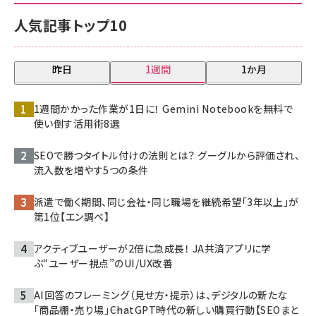
人気記事トップ10
昨日
1週間
1か月
1週間かかった作業が1日に！ Gemini Notebookを無料で
使い倒す活用術8選
SEOで勝つタイトル付けの法則とは？ グーグルから評価され、
流入数を増やす5つの条件
派遣で働く期間、同じ会社・同じ職場を継続希望「3年以上」が
第1位【エン調べ】
アクティブユーザーが2倍に急成長！ JA共済アプリに学
ぶ“ユーザー視点”のUI/UX改善
AI回答のフレーミング（見せ方・提示）は、デジタルの新たな
「商品棚・売り場」――ChatGPT時代の新しい購買行動【SEOまと