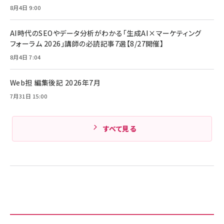
サッポロ 生ビール 黒ラベル 350ml 缶 24本 ビー
8月4日 9:00
￥1,980
ル ケース買い【6/30応募〆切! 黒ラベルビヤセラー
キャンペーン】
Anker PowerLine III Flow USB-C & USB-C
ケーブル Anker絡まないケーブル 240W 結束バン
￥4,857
AI時代のSEOやデータ分析がわかる「生成AI×マーケティング
ド付き USB PD対応 シリコン素材採用 iPhone
フォーラム 2026」講師の必読記事7選【8/27開催】
Amazonランキングをもっと見る
17 / 16 / 15 / Galaxy iPad Pro MacBook
￥1,890
Pro/Air 各種対応 (1.8m ミッドナイトブラック)
8月4日 7:04
Amazonランキングをもっと見る
Web担 編集後記 2026年7月
Amazonランキングをもっと見る
7月31日 15:00
すべて見る