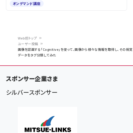
オンデマンド講座
Web担トップ
ユーザー投稿
パ
画像を認識する「Cognitive」を使って、画像から様々な情報を取得し、その視覚
データをタグ分類してみた
ン
く
ず
スポンサー企業さま
シルバースポンサー