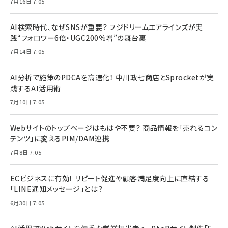
7月16日 7:05
AI検索時代、なぜSNSが重要？ フジドリームエアラインズが実
践“フォロワー6倍・UGC200％増”の舞台裏
7月14日 7:05
AI分析で施策のPDCAを高速化！ 中川政七商店とSprocketが実
践するAI活用術
7月10日 7:05
Webサイトのトップページはもはや不要？ 商品情報を「売れるコン
テンツ」に変えるPIM/DAM連携
7月8日 7:05
ECビジネスに有効！ リピート促進や顧客満足度向上に直結する
「LINE通知メッセージ」とは？
6月30日 7:05