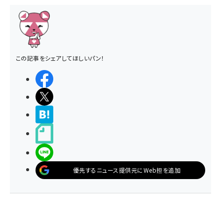
この記事をシェアしてほしいパン！
シェアする
ポストする
>ブクマする
noteで書く
LINEで送る
優先するニュース提供元にWeb担を追加