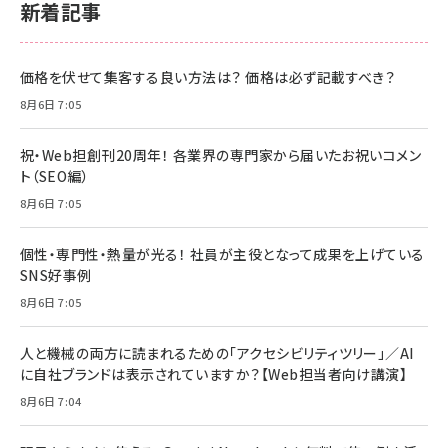
新着記事
価格を伏せて集客する良い方法は？ 価格は必ず記載すべき？
8月6日 7:05
祝・Web担創刊20周年！ 各業界の専門家から届いたお祝いコメン
ト（SEO編）
8月6日 7:05
個性・専門性・熱量が光る！ 社員が主役となって成果を上げている
SNS好事例
8月6日 7:05
人と機械の両方に読まれるための「アクセシビリティツリー」／AI
に自社ブランドは表示されていますか？【Web担当者向け講演】
8月6日 7:04