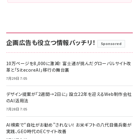
企画広告も役立つ情報バッチリ！
Sponsored
10万ページを8,000に激減！ 富士通が挑んだグローバルサイト改
革と「SitecoreAI」移行の舞台裏
7月29日 7:05
デザイン提案が「2週間→2日に」 設立22年を迎えるWeb制作会社
のAI活用法
7月28日 7:05
AI検索で“自社がお勧め”されない！ お米ギフトの八代目儀兵衛が
実践、GEO時代のECサイト改善