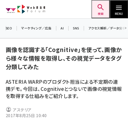
メ
Web担当者Forum
イ
検索
MENU
ン
コ
SEO
マーケティング／広告
AI
SNS
アクセス解析／データ分析
＼ 
ン
7月
テ
画像を認識する「Cognitive」を使って、画像か
差し
ン
ら様々な情報を取得し、その視覚データをタグ
▼ア
ツ
seo (3519)
分類してみた
に
ai (2801)
移
ASTERIA WARPのプロダクト担当による不定期の連
動
youtube (2425)
携デモ。今回は、Cognitiveとつないで画像の視覚情報
を取得する仕組みをご紹介します。
note (2310)
セミナー (2301)
アステリア
2017年8月25日 10:40
z世代 (1620)
meo (1274)