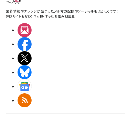
業界情報やナレッジが詰まったメルマガ配信やソーシャルもよろしくです！
姉妹サイトもぜひ：
ネッ担
・
ネッ担お悩み相談室
メルマガ
Facebook
X(エックス)
BlueSky
Googleニュース
RSS