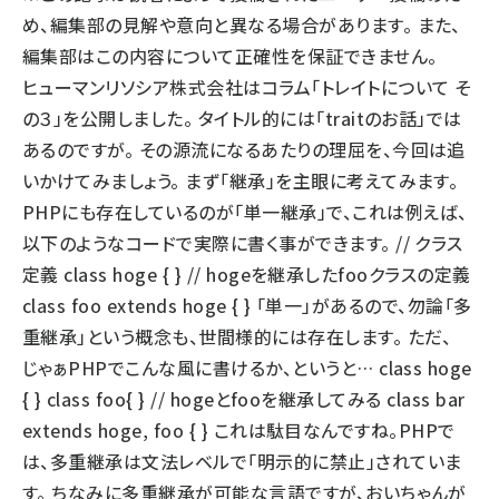
め、編集部の見解や意向と異なる場合があります。 また、
llmo (1160)
編集部はこの内容について正確性を保証できません。
ヒューマンリソシア株式会社はコラム「トレイトについて そ
の３」を公開しました。 タイトル的には「traitのお話」では
あるのですが。 その源流になるあたりの理屈を、今回は追
いかけてみましょう。 まず「継承」を主眼に考えてみます。
PHPにも存在しているのが「単一継承」で、これは例えば、
以下のようなコードで実際に書く事ができます。 // クラス
定義 class hoge { } // hogeを継承したfooクラスの定義
class foo extends hoge { } 「単一」があるので、勿論「多
重継承」という概念も、世間様的には存在します。 ただ、
じゃぁPHPでこんな風に書けるか、というと… class hoge
{ } class foo{ } // hogeとfooを継承してみる class bar
extends hoge, foo { } これは駄目なんですね。PHPで
は、多重継承は文法レベルで「明示的に禁止」されていま
す。 ちなみに多重継承が可能な言語ですが、おいちゃんが