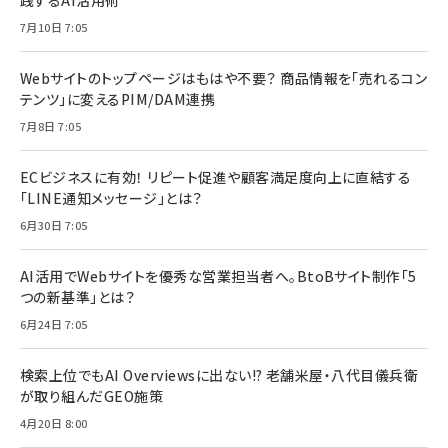
7月10日 7:05
Webサイトのトップページはもはや不要？ 商品情報を「売れるコン
テンツ」に変えるPIM/DAM連携
7月8日 7:05
ECビジネスに有効！ リピート促進や顧客満足度向上に直結する
「LINE通知メッセージ」とは？
6月30日 7:05
AI活用でWebサイトを優秀な営業担当者へ。BtoBサイト制作「5
つの新基準」とは？
6月24日 7:05
検索上位でもAI Overviewsに出ない!? 老舗米屋・八代目儀兵衛
が取り組んだGEO施策
4月20日 8:00