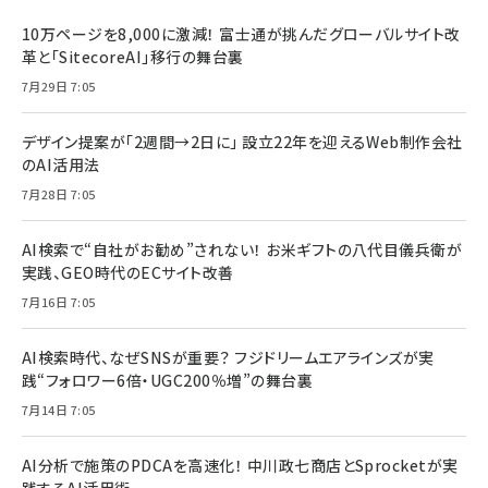
10万ページを8,000に激減！ 富士通が挑んだグローバルサイト改
革と「SitecoreAI」移行の舞台裏
7月29日 7:05
デザイン提案が「2週間→2日に」 設立22年を迎えるWeb制作会社
のAI活用法
7月28日 7:05
AI検索で“自社がお勧め”されない！ お米ギフトの八代目儀兵衛が
実践、GEO時代のECサイト改善
7月16日 7:05
AI検索時代、なぜSNSが重要？ フジドリームエアラインズが実
践“フォロワー6倍・UGC200％増”の舞台裏
7月14日 7:05
AI分析で施策のPDCAを高速化！ 中川政七商店とSprocketが実
践するAI活用術