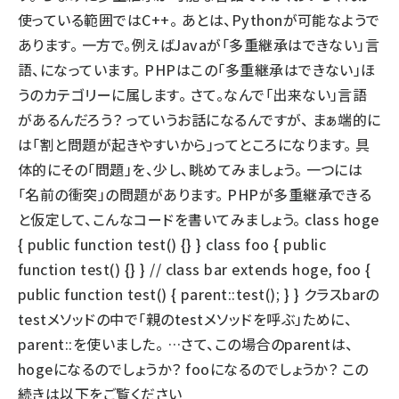
使っている範囲ではC++。 あとは、Pythonが可能なようで
あります。 一方で。例えばJavaが「多重継承はできない」言
語、になっています。 PHPはこの「多重継承はできない」ほ
うのカテゴリーに属します。 さて。なんで「出来ない」言語
があるんだろう？ っていうお話になるんですが、 まぁ端的に
は「割と問題が起きやすいから」ってところになります。 具
体的にその「問題」を、少し、眺めてみましょう。 一つには
「名前の衝突」の問題があります。 PHPが多重継承できる
と仮定して、こんなコードを書いてみましょう。 class hoge
{ public function test() {} } class foo { public
function test() {} } // class bar extends hoge, foo {
public function test() { parent::test(); } } クラスbarの
testメソッドの中で「親のtestメソッドを呼ぶ」ために、
parent::を使いました。 …さて、この場合のparentは、
hogeになるのでしょうか？ fooになるのでしょうか？ この
続きは以下をご覧ください