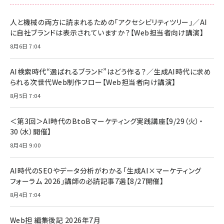
刊 スペシャルエディション[王道エンタメの矜
NIMASO ガラスフィルム iPhone 17 用 保護
Amazon eギフトカード - Amazonロゴ - ク
持／BTS]
フィルム 強化ガラス 耐衝撃 高透過率 指紋防
ラシック
止 貼りやすい ガイド枠付き いPhone17 (6.3
人と機械の両方に読まれるための「アクセシビリティツリー」／AI
￥1,100
￥5,000
インチ) 対応 2枚セット DSP25F1698
に自社ブランドは表示されていますか？【Web担当者向け講演】
￥1,599
8月6日 7:04
anan(アンアン)2026/07/08号
Anker PowerLine III Flow USB-C & USB-
No.2502[2026年後半、あなたの恋と運命／山
【New】Amazon Fire TV Stick HD | 手軽に
C ケーブル Anker絡まないケーブル 240W 結
田涼介]
ストリーミングをはじめよう | ストリーミングメ
束バンド付き USB PD対応 シリコン素材採用
AI検索時代“選ばれるブランド”はどう作る？／生成AI時代に求め
ディアプレイヤー
iPhone 17 / 16 / 15 / Galaxy iPad Pro
￥880
￥1,890
MacBook Pro/Air 各種対応 (1.8m ミッドナ
られる次世代Web制作フロー【Web担当者向け講演】
￥6,980
イトブラック)
8月5日 7:04
ママ投資家が育休中に１億貯めた株式投資
アサヒ飲料 モンスター エナジー 355ml×24
Anker Soundcore P31i (Bluetooth 6.1)
本
￥1,870
【完全ワイヤレスイヤホン/アクティブノイズキャ
＜第3回＞AI時代のBtoBマーケティング実践講座【9/29（火）・
￥4,192
ンセリング/マルチポイント接続 / 最大50時間
30（水）開催】
再生 / PSE技術基準適合】ブラック
￥5,990
組織の成果を最大化する ルールのデザイン
サッポロ 生ビール 黒ラベル 350ml 缶 24本
8月4日 9:00
ビール ケース買い【6/30応募〆切! 黒ラベルビ
￥1,980
Anker PowerLine III Flow USB-C & USB-
ヤセラーキャンペーン】
C ケーブル Anker絡まないケーブル 240W 結
AI時代のSEOやデータ分析がわかる「生成AI×マーケティング
￥4,857
束バンド付き USB PD対応 シリコン素材採用
フォーラム 2026」講師の必読記事7選【8/27開催】
iPhone 17 / 16 / 15 / Galaxy iPad Pro
￥1,890
Amazonランキングをもっと見る
MacBook Pro/Air 各種対応 (1.8m ミッドナ
8月4日 7:04
イトブラック)
Amazonランキングをもっと見る
Web担 編集後記 2026年7月
Amazonランキングをもっと見る