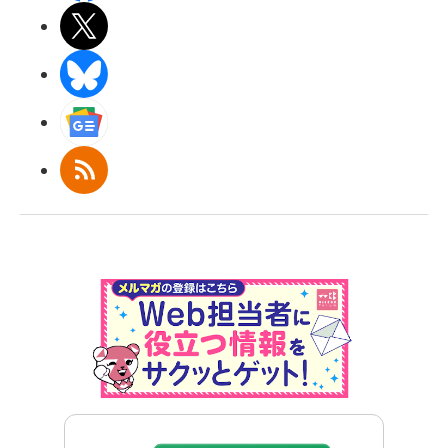
X(エックス)
BlueSky
Googleニュース
RSS