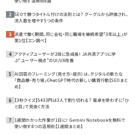
使い倒す活用術8選
SEOで勝つタイトル付けの法則とは？ グーグルから評価され、
流入数を増やす5つの条件
派遣で働く期間、同じ会社・同じ職場を継続希望「3年以上」が
第1位【エン調べ】
アクティブユーザーが2倍に急成長！ JA共済アプリに学
ぶ“ユーザー視点”のUI/UX改善
AI回答のフレーミング（見せ方・提示）は、デジタルの新たな
「商品棚・売り場」――ChatGPT時代の新しい購買行動【SEOまと
め】
【3秒クイズ】5433円は3人で割り切れる？ 電卓を使わずに「ひ
と目」で見抜く方法
1週間かかった作業が1日に！ Gemini Notebookを無料で
使い倒す8つの活用術【1週間まとめ】