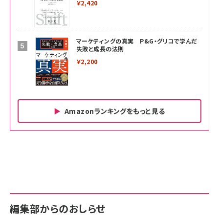
￥2,420
マーケティングの真実 P&G・グリコで学んだ
失敗と成長の法則
￥2,200
Amazonランキングをもっと見る
Amazon ビジネス・経済関連書籍 の売れ筋ランキン
Amazon 家電＆カメラ の売れ筋ランキング
Amazon パソコン・周辺機器 の売れ筋ランキング
グ
更新日時：2026/06/26 19:00
更新日時：2026/06/26 19:00
更新日時：2026/06/26 19:00
anan(アンアン)2026/07/01号 No.2501[魅
KIOXIA(キオクシア) 旧東芝メモリ microSD
KIOXIA(キオクシア) 旧東芝メモリ microSD
せるカラダ2026／宮舘涼太]
128GB UHS-I Class10 (最大読出速度
128GB UHS-I Class10 (最大読出速度
100MB/s) Nintendo Switch動作確認済 国
100MB/s) Nintendo Switch動作確認済 国
￥880
内サポート正規品 メーカー保証5年
内サポート正規品 メーカー保証5年
￥2,680
￥2,680
KLMEA128G
KLMEA128G
編集部からのおしらせ
anan(アンアン)2026/06/24号 No.2500増