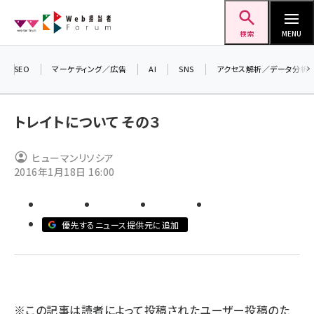
メ
Web担当者Forum
イ
検索
MENU
ン
コ
SEO
マーケティング／広告
AI
SNS
アクセス解析／データ分析
ン
＼
7
テ
トレイトについて その３
差
ン
▼
ツ
ヒューマンリソシア
seo (3519)
に
2016年1月18日 16:00
ai (2801)
移
動
youtube (2425)
優先するニュース提供元に追加
note (2310)
セミナー (2301)
z世代 (1620)
※この記事は読者によって投稿されたユーザー投稿のた
meo (1274)