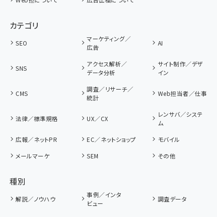
カテゴリ
マーケティング／
SEO
AI
広告
アクセス解析／
サイト制作／デザ
SNS
データ分析
イン
調査／リサーチ／
CMS
Web担当者／仕事
統計
レンサバ／システ
法律／標準規格
UX／CX
ム
広報／ネットPR
EC／ネットショップ
モバイル
メールマーケ
SEM
その他
種別
事例／インタ
解説／ノウハウ
調査データ
ビュー