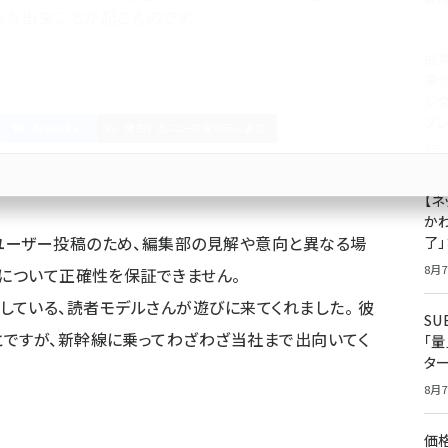
な出来ごとが起こるのです。
成
果
ジ
プ
Bluesky
優先するニュース提供元に追加
8月7
【ネ
かわ
ユーザー投稿のため、編集部の見解や意向と異なる場
了
8月7
容について正確性を保証できません。
々登場している、読者モデルさんが遊びに来てくれました。 彼
S
とですが、新幹線に乗ってわざわざ当社まで出向いてく
「
タ
8月7
価