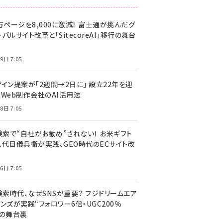
万ページを8,000に激減！ 富士通が挑んだグ
バルサイト改革と「SitecoreAI」移行の舞台
9日 7:05
ザイン提案が「2週間→2日に」 設立22年を迎
るWeb制作会社のAI活用法
8日 7:05
I検索で“自社がお勧め”されない！ お米ギフト
八代目儀兵衛が実践、GEO時代のECサイト改
6日 7:05
検索時代、なぜSNSが重要？ フジドリームエア
ンズが実践“フォロワー6倍・UGC200％
”の舞台裏