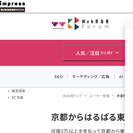
メ
イ
Web担当者
Web担当者
ン
EC担当者
コ
製品導入
ン
企業IT
ソフト開発
テ
人気／注目
から探す
IoT・AI
ン
DCクラウド
研究・調査
ツ
SEO
マーケティング／広告
AI
エネルギー
に
ドローン
移
教育講座
Web担トップ
ユーザー投稿
京都から
EC支援
動
パ
京都からはるばる東京
ン
く
往復3万以上を支払って京都から東京に