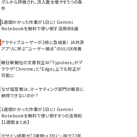
グルから評価され、流入数を増やす5つの条
件
1週間かかった作業が1日に！ Gemini
Notebookを無料で使い倒す活用術8選
アクティブユーザーが2倍に急成長！ JA共済
アプリに学ぶ“ユーザー視点”のUI/UX改善
朝日新聞社の文章校正AI「Typoless」がブ
ラウザ「Chrome」と「Edge」上でも校正が
可能に
なぜ経営者は、マーケティング部門の報告に
納得できないのか？
1週間かかった作業が1日に！ Gemini
Notebookを無料で使い倒す8つの活用術
【1週間まとめ】
デザイン提案が「2週間→2日に」 設立22年