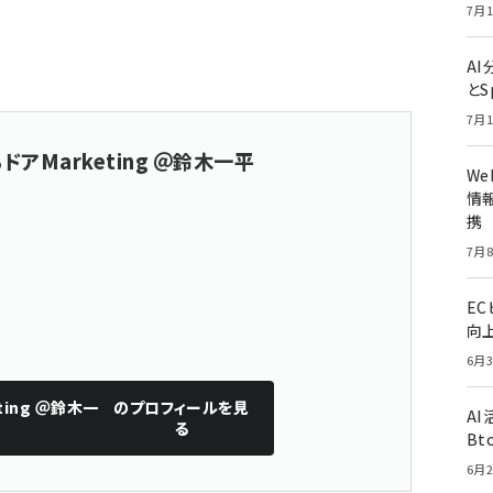
7月1
A
とS
7月1
ドアMarketing ＠鈴木一平
W
情報
携
7月8
E
向
6月3
ting ＠鈴木一
のプロフィールを見
A
る
Bt
6月2