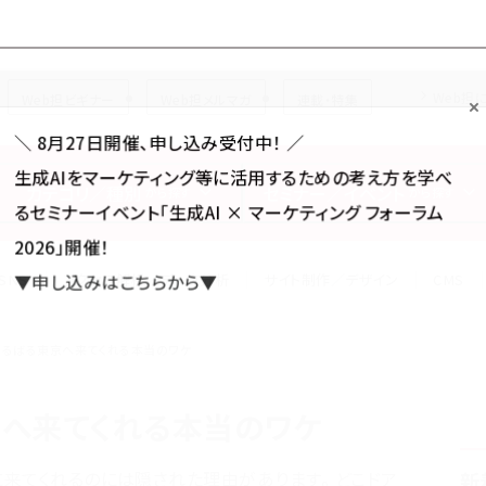
Forum
Web担
Web担ビギナー
Web担メルマガ
連載・特集
＼ 8月27日開催、申し込み受付中！ ／
生成AIをマーケティング等に活用するための考え方を学べ
カテゴリ／種別
セミナー／イベント
から探す
から探す
るセミナーイベント「生成AI × マーケティング フォーラム
2026」開催！
SNS
アクセス解析／データ分析
サイト制作／デザイン
CMS
▼申し込みはこちらから▼
はるばる東京へ来てくれる本当のワケ
へ来てくれる本当のワケ
来てくれるのには隠された理由があります。 どこドア
新