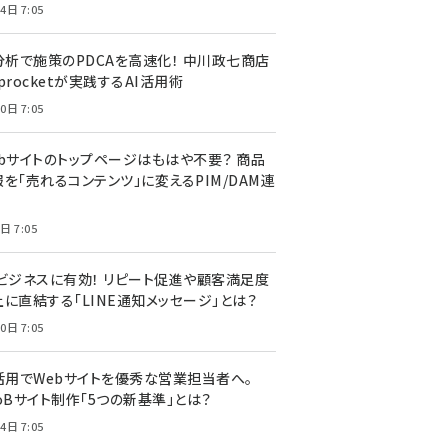
4日 7:05
I分析で施策のPDCAを高速化！ 中川政七商店
procketが実践するAI活用術
0日 7:05
ebサイトのトップページはもはや不要？ 商品
を「売れるコンテンツ」に変えるPIM/DAM連
日 7:05
Cビジネスに有効！ リピート促進や顧客満足度
上に直結する「LINE通知メッセージ」とは？
0日 7:05
I活用でWebサイトを優秀な営業担当者へ。
oBサイト制作「5つの新基準」とは？
4日 7:05