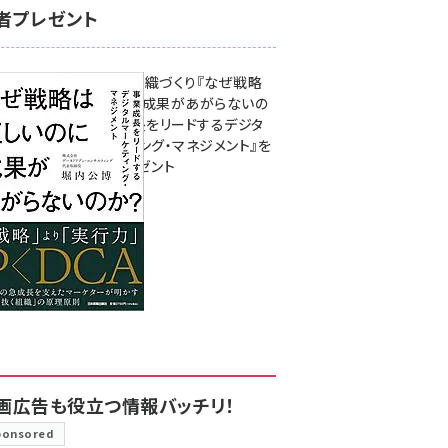
者プレゼント
成果を生む組織づくり『なぜ戦略
は正しいのに成果があがらないの
か？ 事業成長をリードするデジタ
ルマーケティング・マネジメント』を
3名様にプレゼント
8月7日 10:00
画広告も役立つ情報バッチリ！
ponsored