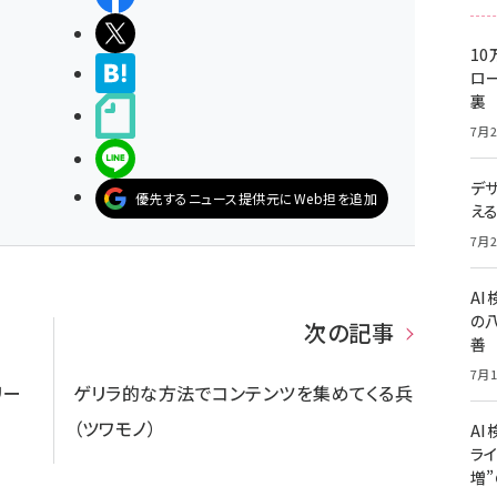
ポストする
10
>ブクマする
ロー
裏
noteで書く
7月2
LINEで送る
デ
優先するニュース提供元にWeb担を追加
え
7月2
A
の
次の記事
善
7月1
リー
ゲリラ的な方法でコンテンツを集めてくる兵
（ツワモノ）
AI
ライ
増