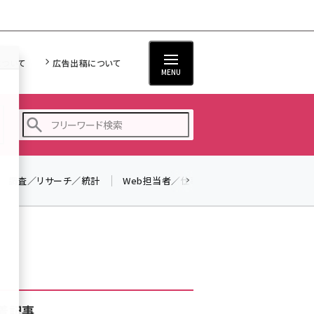
について
広告出稿について
MENU
調査／リサーチ／統計
Web担当者／仕事
法律／標準規格
seo (3528)
ai (2811)
youtube (2439)
note (2315)
セミナー (2308)
着記事