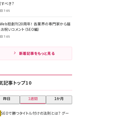
載すべき？
日 7:05
・Web担創刊20周年！ 各業界の専門家から届
お祝いコメント（SEO編）
日 7:05
新着記事をもっと見る
気記事トップ10
昨日
1週間
1か月
SEOで勝つタイトル付けの法則とは？ グー