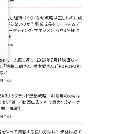
z世代 (1623)
果を生む組織づくり『なぜ戦略は正しいのに成
meo (1277)
があがらないのか？ 事業成長をリードするデ
llmo (1166)
タルマーケティング・マネジメント』を3名様に
レゼント
日 10:00
ットミーム振り返り・2026年7月】「映画ちい
」「佐藤二朗さん・橋本愛さん」「POPOPO終
」など
日 7:05
UBARUのブランド想起戦略／AI活用のカギは
量」より「質」／動画広告をAIで最大化【マーケ
ー向け講演】
日 7:04
格を伏せて集客する良い方法は？ 価格は必ず