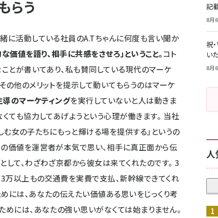
もらう
記
8月6
一緒に活動している社員のA.Tちゃんに何度も言い聞か
祝
的な価値を語り、相手に共感をさせろ」ということ。
コト
いた
うなことが書いてあり、私も賛同している現代のマーケ
8月6
やその他のメリットを提示して動いてもらうのはマーケ
主導のマーケティング
を実行していないと人は動きま
なくても協力してあげようという心理が働きます。 当社
を楽しむ女の子たちにもっと輝ける場を提供する」というの
この価値を運営者が本気で思い、相手に真正面から伝
人
として、わざわざ京都から彼女は来てくれたのです。 3
復3万以上もの交通費を実費で支払、新幹線できてくれ
ためには、あなたの伝えたい価値ある思いをじっくり考
うためには、あなたの強い思いがなくては始まりません。