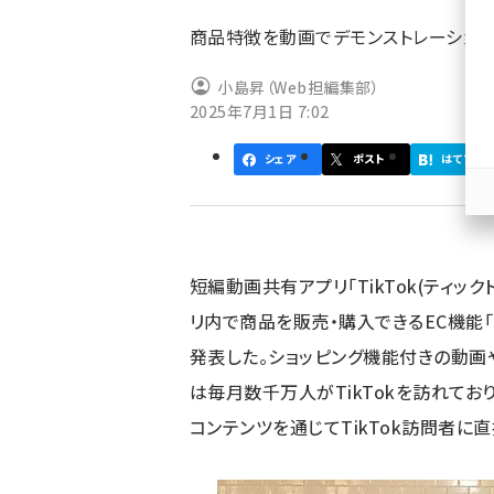
ず
商品特徴を動画でデモンストレーションし
小島昇（Web担編集部）
2025年7月1日 7:02
シェア
ポスト
はてブ
短編動画共有アプリ「TikTok(ティックト
リ内で商品を販売・購入できるEC機能「T
発表した。ショッピング機能付きの動画や
は毎月数千万人がTikTokを訪れてお
コンテンツを通じてTikTok訪問者に