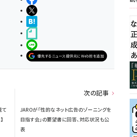
ポストする
>ブクマする
noteで書く
LINEで送る
優先するニュース提供元にWeb担を追加
次の記事
見て
JAROが「性的なネット広告のゾーニングを
】
目指す会」の要望書に回答、対応状況も公
表