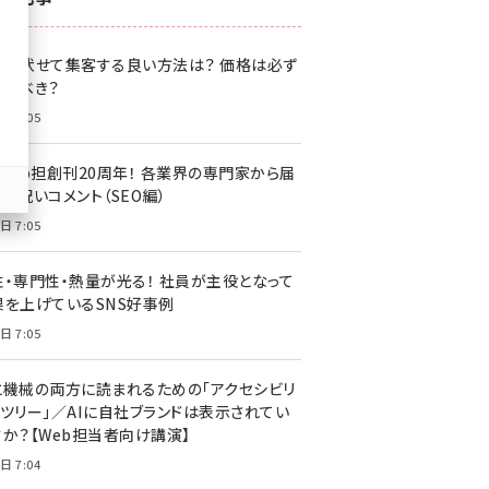
z世代 (1622)
格を伏せて集客する良い方法は？ 価格は必ず
meo (1275)
載すべき？
llmo (1163)
日 7:05
・Web担創刊20周年！ 各業界の専門家から届
お祝いコメント（SEO編）
日 7:05
性・専門性・熱量が光る！ 社員が主役となって
果を上げているSNS好事例
日 7:05
と機械の両方に読まれるための「アクセシビリ
ィツリー」／AIに自社ブランドは表示されてい
すか？【Web担当者向け講演】
日 7:04