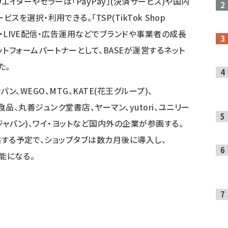
イターやセラーは「PayPay」(決済サービス)や国内
選択・利用できる。「TSP(TikTok Shop
制作・LIVE配信・広告運用などでブランドや事業者の成長
トフォームパートナーとして、BASEが運営するネット
た。
ジャパン、WEGO、MTG、KATE(花王グループ)、
、日清食品、丸善ジュンク堂書店、ヤーマン、yutori、ユニリー
コステジャパン)、ワイ・ヨットなど国内外の企業が参画する。
提供する予定で、ショップタブは数カ月後に導入し、
可能になる。