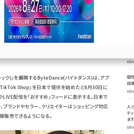
て販売、「ショップ」タブ新設、「BASE」連携
価
記
8月6
Bluesky
優先するニュース提供元に追加
祝
いた
8月6
ック)」を展開するByteDance(バイトダンス)は、アプ
個
成
ikTok Shop」を日本で提供を始めたと6月30日に
8月6
LIVE配信を「おすすめ」フィードに表示する。日本で
り、ブランドやセラー、クリエイターはショッピング対応
人
テ
直接販売できるようになる。
ま
8月6