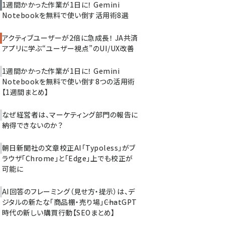
1週間かかった作業が1日に！ Gemini
Notebookを無料で使い倒す活用術8選
アクティブユーザーが2倍に急成長！ JA共済
アプリに学ぶ“ユーザー視点”のUI/UX改善
1週間かかった作業が1日に！ Gemini
Notebookを無料で使い倒す8つの活用術
【1週間まとめ】
なぜ経営者は、マーケティング部門の報告に
納得できないのか？
朝日新聞社の文章校正AI「Typoless」がブ
ラウザ「Chrome」と「Edge」上でも校正が
可能に
AI回答のフレーミング（見せ方・提示）は、デ
ジタルの新たな「商品棚・売り場」――ChatGPT
時代の新しい購買行動【SEOまとめ】