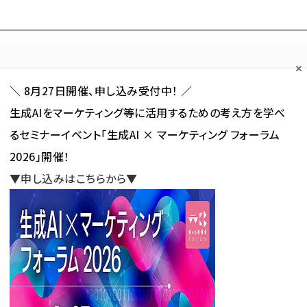
Forum
Web担
Web担ビギナー
Web担メルマガ
連載・特集
＼ 8月27日開催、申し込み受付中！ ／
生成AIをマーケティング等に活用するための考え方を学べ
カテゴリ／種別
セミナー／イベント
から探す
から探す
るセミナーイベント「生成AI × マーケティング フォーラム
2026」開催！
SNS
アクセス解析／データ分析
サイト制作／デザイン
CMS
▼申し込みはこちらから▼
リ内EC機能「TikTok Shop」を日本で展開、動画やLIVEの視聴から購入へ
機能「TikTok Shop」を日本で
視聴から購入へ
新