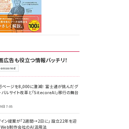
画広告も役立つ情報バッチリ！
ponsored
万ページを8,000に激減！ 富士通が挑んだグ
バルサイト改革と「SitecoreAI」移行の舞台
9日 7:05
ザイン提案が「2週間→2日に」 設立22年を迎
るWeb制作会社のAI活用法