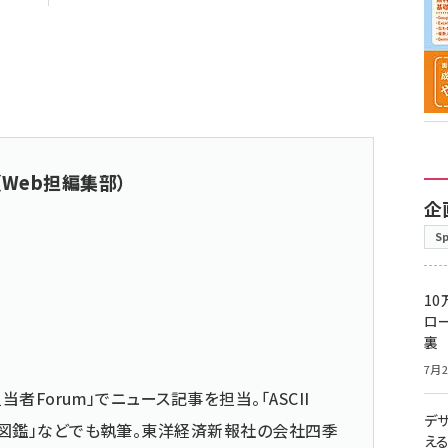
（Web担編集部）
企
S
10
ロー
裏
7月2
当者Forum」でニュース記事を担当。「ASCII
デ
仕事図鑑」などでも執筆。東洋経済新報社の会社四季
え