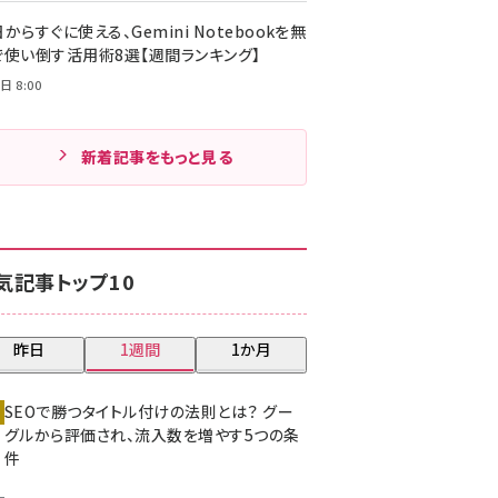
からすぐに使える、Gemini Notebookを無
で使い倒す活用術8選【週間ランキング】
日 8:00
新着記事をもっと見る
気記事トップ10
昨日
1週間
1か月
SEOで勝つタイトル付けの法則とは？ グー
グルから評価され、流入数を増やす5つの条
件