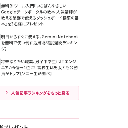
無料BIツール入門『いちばんやさしい
Googleデータポータルの教本 人気講師が
教える業務で使えるダッシュボード構築の基
本』を3名様にプレゼント
明日からすぐに使える、Gemini Notebook
を無料で使い倒す活用術8選【週間ランキン
グ】
将来なりたい職業、男子中学生はITエンジ
ニアが5位→1位に！ 高校生は男女とも公務
員がトップ【ソニー生命調べ】
人気記事ランキングをもっと見る
者プレゼント