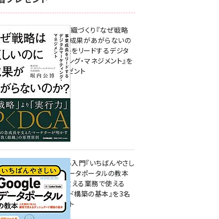
成果を生む組織づくり『なぜ戦略
は正しいのに成果があがらないの
か？ 事業成長をリードするデジタ
ルマーケティング・マネジメント』を
3名様にプレゼント
8月7日 10:00
無料BIツール入門『いちばんやさし
いGoogleデータポータルの教本
人気講師が教える業務で使える
ダッシュボード構築の基本』を3名
様にプレゼント
7月31日 10:00