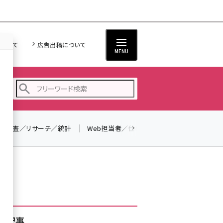
について
広告出稿について
MENU
調査／リサーチ／統計
Web担当者／仕事
法律／標準規格
seo (3526)
ai (2807)
youtube (2434)
note (2312)
セミナー (2307)
着記事