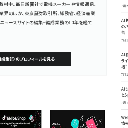
取材中。毎日新聞社で電機メーカーや情報通信、
7月2
業界のほか、東京証券取引所、総務省、経済産業
A
ニュースサイトの編集・編成業務の10年を経て
の
善
7月1
AI
担編集部）
のプロフィールを見る
ライ
増
7月1
A
とS
7月1
W
情報