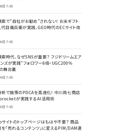
8日 7:05
I検索で“自社がお勧め”されない！ お米ギフト
八代目儀兵衛が実践、GEO時代のECサイト改
6日 7:05
検索時代、なぜSNSが重要？ フジドリームエア
ンズが実践“フォロワー6倍・UGC200％
”の舞台裏
4日 7:05
I分析で施策のPDCAを高速化！ 中川政七商店
procketが実践するAI活用術
0日 7:05
ebサイトのトップページはもはや不要？ 商品
を「売れるコンテンツ」に変えるPIM/DAM連