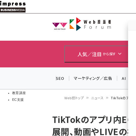
メ
イ
Web担当者
Web担当者
ン
EC担当者
コ
製品導入
ン
企業IT
ソフト開発
テ
人気／注目
から探す
IoT・AI
ン
DCクラウド
研究・調査
ツ
SEO
マーケティング／広告
AI
エネルギー
に
ドローン
移
教育講座
Web担トップ
ニュース
TikTokのアプ
EC支援
動
パ
TikTokのアプリ内EC
ン
展開、動画やLIVEの
く