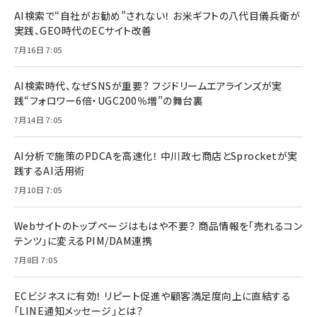
AI検索で“自社がお勧め”されない！ お米ギフトの八代目儀兵衛が
実践、GEO時代のECサイト改善
7月16日 7:05
AI検索時代、なぜSNSが重要？ フジドリームエアラインズが実
践“フォロワー6倍・UGC200％増”の舞台裏
7月14日 7:05
AI分析で施策のPDCAを高速化！ 中川政七商店とSprocketが実
践するAI活用術
7月10日 7:05
Webサイトのトップページはもはや不要？ 商品情報を「売れるコン
テンツ」に変えるPIM/DAM連携
7月8日 7:05
ECビジネスに有効！ リピート促進や顧客満足度向上に直結する
「LINE通知メッセージ」とは？