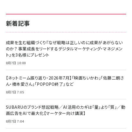
新着記事
成果を生む組織づくり『なぜ戦略は正しいのに成果があがらない
のか？ 事業成長をリードするデジタルマーケティング・マネジメン
ト』を3名様にプレゼント
8月7日 10:00
【ネットミーム振り返り・2026年7月】「映画ちいかわ」「佐藤二朗さ
ん・橋本愛さん」「POPOPO終了」など
8月7日 7:05
SUBARUのブランド想起戦略／AI活用のカギは「量」より「質」／動
画広告をAIで最大化【マーケター向け講演】
8月7日 7:04