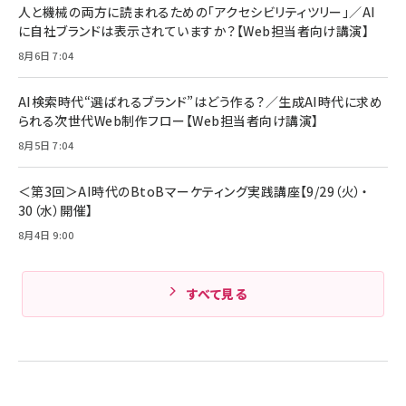
人と機械の両方に読まれるための「アクセシビリティツリー」／AI
組織の成果を最大化する ルールのデザイン
技術基準適合】ブラック
￥5,990
サッポロ 生ビール 黒ラベル 350ml 缶 24本 ビー
に自社ブランドは表示されていますか？【Web担当者向け講演】
￥1,980
ル ケース買い【6/30応募〆切! 黒ラベルビヤセラー
8月6日 7:04
キャンペーン】
Anker PowerLine III Flow USB-C & USB-C
ケーブル Anker絡まないケーブル 240W 結束バン
￥4,857
ド付き USB PD対応 シリコン素材採用 iPhone
AI検索時代“選ばれるブランド”はどう作る？／生成AI時代に求め
Amazonランキングをもっと見る
17 / 16 / 15 / Galaxy iPad Pro MacBook
￥1,890
られる次世代Web制作フロー【Web担当者向け講演】
Pro/Air 各種対応 (1.8m ミッドナイトブラック)
Amazonランキングをもっと見る
8月5日 7:04
Amazonランキングをもっと見る
＜第3回＞AI時代のBtoBマーケティング実践講座【9/29（火）・
30（水）開催】
8月4日 9:00
すべて見る