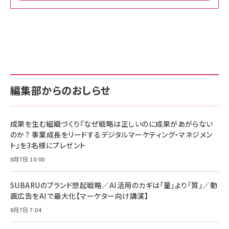
Amazon ビジネス・経済関連書籍 の売れ筋ランキン
Amazon 家電＆カメラ の売れ筋ランキング
Amazon パソコン・周辺機器 の売れ筋ランキング
グ
更新日時：2026/06/26 19:00
更新日時：2026/06/26 19:00
更新日時：2026/06/26 19:00
anan(アンアン)2026/07/01号 No.2501[魅せる
KIOXIA(キオクシア) 旧東芝メモリ microSD
KIOXIA(キオクシア) 旧東芝メモリ microSD
カラダ2026／宮舘涼太]
128GB UHS-I Class10 (最大読出速度
128GB UHS-I Class10 (最大読出速度
100MB/s) Nintendo Switch動作確認済 国内
100MB/s) Nintendo Switch動作確認済 国内
￥880
サポート正規品 メーカー保証5年 KLMEA128G
サポート正規品 メーカー保証5年 KLMEA128G
￥2,680
￥2,680
編集部からのおしらせ
anan(アンアン)2026/06/24号 No.2500増刊
スペシャルエディション[王道エンタメの矜持／
NIMASO ガラスフィルム iPhone 17 用 保護フィ
Amazon eギフトカード - Amazonロゴ - クラ
BTS]
ルム 強化ガラス 耐衝撃 高透過率 指紋防止 貼りや
シック
すい ガイド枠付き いPhone17 (6.3インチ) 対応
成果を生む組織づくり『なぜ戦略は正しいのに成果があがらない
￥1,100
￥5,000
2枚セット DSP25F1698
のか？ 事業成長をリードするデジタルマーケティング・マネジメン
￥1,599
ト』を3名様にプレゼント
anan(アンアン)2026/07/08号 No.2502[2026
Anker PowerLine III Flow USB-C & USB-C
年後半、あなたの恋と運命／山田涼介]
【New】Amazon Fire TV Stick HD | 手軽にスト
ケーブル Anker絡まないケーブル 240W 結束バン
8月7日 10:00
リーミングをはじめよう | ストリーミングメディアプ
ド付き USB PD対応 シリコン素材採用 iPhone
￥880
レイヤー
17 / 16 / 15 / Galaxy iPad Pro MacBook
￥1,890
Pro/Air 各種対応 (1.8m ミッドナイトブラック)
SUBARUのブランド想起戦略／AI活用のカギは「量」より「質」／動
￥6,980
画広告をAIで最大化【マーケター向け講演】
ママ投資家が育休中に１億貯めた株式投資
アサヒ飲料 モンスター エナジー 355ml×24本
￥1,870
8月7日 7:04
Anker Soundcore P31i (Bluetooth 6.1) 【完
￥4,192
全ワイヤレスイヤホン/アクティブノイズキャンセリ
ング/マルチポイント接続 / 最大50時間再生 / PSE