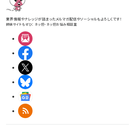
業界情報やナレッジが詰まったメルマガ配信やソーシャルもよろしくです！
姉妹サイトもぜひ：
ネッ担
・
ネッ担お悩み相談室
メルマガ
Facebook
X(エックス)
BlueSky
Googleニュース
RSS