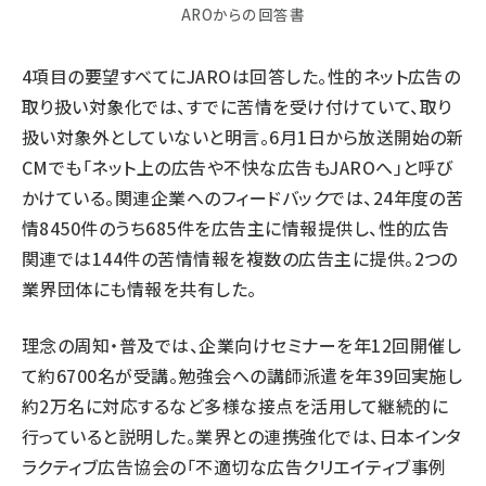
AROからの回答書
4項目の要望すべてにJAROは回答した。性的ネット広告の
取り扱い対象化では、すでに苦情を受け付けていて、取り
扱い対象外としていないと明言。6月1日から放送開始の新
CMでも「ネット上の広告や不快な広告もJAROへ」と呼び
かけている。関連企業へのフィードバックでは、24年度の苦
情8450件のうち685件を広告主に情報提供し、性的広告
関連では144件の苦情情報を複数の広告主に提供。2つの
業界団体にも情報を共有した。
理念の周知・普及では、企業向け
セミナー
を年12回
開催
し
て約6700名が受講。勉強会への講師派遣を年39回実施し
約2万名に対応するなど多様な接点を活用して継続的に
行っていると説明した。業界との連携強化では、日本インタ
ラクティブ広告協会の「不適切な広告クリエイティブ事例