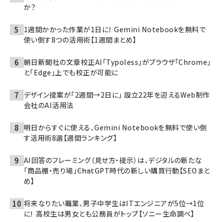
か？
1週間かかった作業が1日に！ Gemini Notebookを無料で
使い倒す8つの活用術【1週間まとめ】
朝日新聞社の文章校正AI「Typoless」がブラウザ「Chrome」
と「Edge」上でも校正が可能に
デザイン提案が「2週間→2日に」 設立22年を迎えるWeb制作
会社のAI活用法
明日からすぐに使える、Gemini Notebookを無料で使い倒
す活用術8選【週間ランキング】
AI回答のフレーミング（見せ方・提示）は、デジタルの新たな
「商品棚・売り場」――ChatGPT時代の新しい購買行動【SEOまと
め】
将来なりたい職業、男子中学生はITエンジニアが5位→1位
に！ 高校生は男女とも公務員がトップ【ソニー生命調べ】