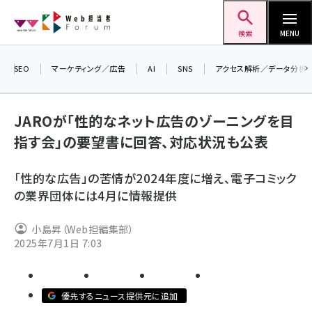
メ
Web担当者Forum
イ
検索
MENU
ン
コ
SEO
マーケティング／広告
AI
SNS
アクセス解析／データ分析
＼ 
ン
生成
テ
JAROが「性的なネット広告のゾーニングを目
るセ
ン
指す会」の要望書に回答、対応状況も公表
202
ツ
seo (3528)
▼申
に
「性的な広告」の苦情が2024年度に増え、電子コミック
ai (2811)
移
の業界団体には4月に情報提供
動
youtube (2439)
小島昇（Web担編集部）
note (2315)
2025年7月1日 7:03
セミナー (2308)
z世代 (1623)
優先するニュース提供元に追加
meo (1277)