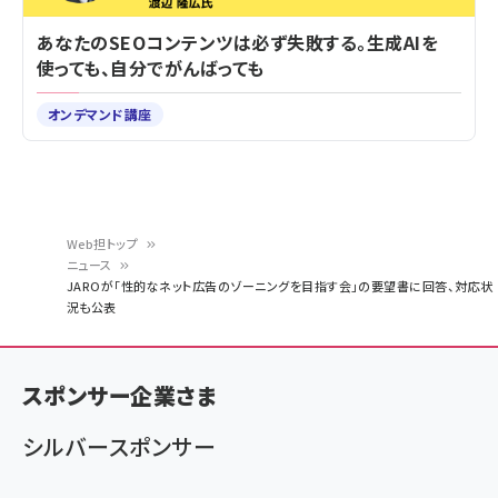
あなたのSEOコンテンツは必ず失敗する。生成AIを
使っても、自分でがんばっても
オンデマンド講座
Web担トップ
ニュース
パ
JAROが「性的なネット広告のゾーニングを目指す会」の要望書に回答、対応状
況も公表
ン
く
ず
スポンサー企業さま
シルバースポンサー