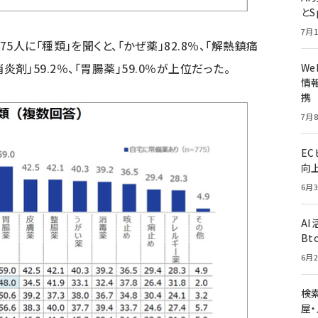
とS
7月1
人に「種類」を聞くと、「かぜ薬」82.8％、「解熱鎮痛
痛消炎剤」59.2％、「胃腸薬」59.0％が上位だった。
W
情報
携
7月8
E
向
6月3
A
Bt
6月2
検索
屋