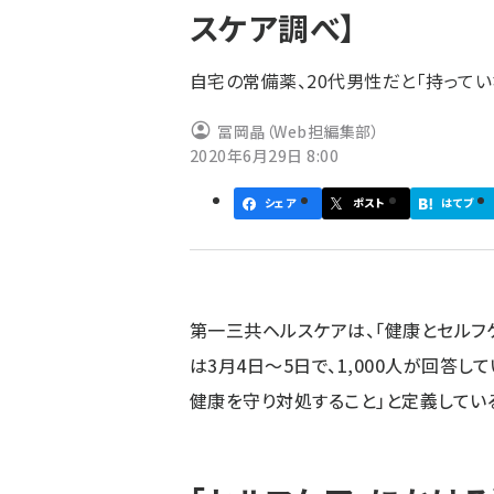
スケア調べ】
ず
自宅の常備薬、20代男性だと「持ってい
冨岡晶（Web担編集部）
2020年6月29日 8:00
シェア
ポスト
はてブ
第一三共ヘルスケアは、「健康とセルフ
は3月4日～5日で、1,000人が回答
健康を守り対処すること」と定義してい