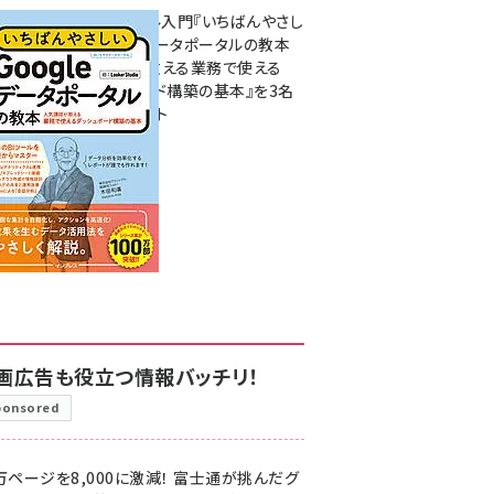
無料BIツール入門『いちばんやさし
いGoogleデータポータルの教本
人気講師が教える業務で使える
ダッシュボード構築の基本』を3名
様にプレゼント
7月31日 10:00
画広告も役立つ情報バッチリ！
ponsored
万ページを8,000に激減！ 富士通が挑んだグ