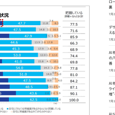
ロー
裏
7月2
デ
え
7月2
A
の
善
7月1
AI
ライ
増
7月1
A