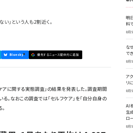
明日
ない」という人も2割近く。
料
8月5
な
で
Bluesky
優先するニュース提供元に追加
8月5
ア
リに
ケアに関する実態調査」の結果を発表した。調査期間
8月5
している。なおこの調査では「セルフケア」を「自分自身の
A
る。
生
ロ
8月5