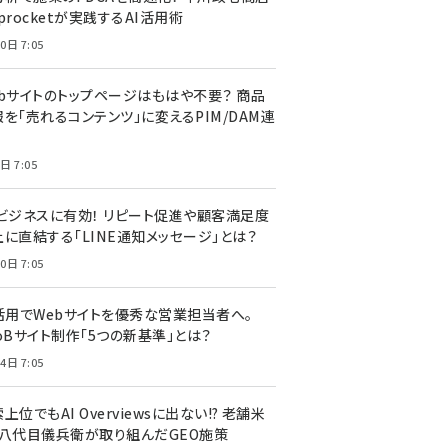
procketが実践するAI活用術
0日 7:05
ebサイトのトップページはもはや不要？ 商品
を「売れるコンテンツ」に変えるPIM/DAM連
日 7:05
Cビジネスに有効！ リピート促進や顧客満足度
上に直結する「LINE通知メッセージ」とは？
0日 7:05
I活用でWebサイトを優秀な営業担当者へ。
oBサイト制作「5つの新基準」とは？
4日 7:05
上位でもAI Overviewsに出ない!? 老舗米
・八代目儀兵衛が取り組んだGEO施策