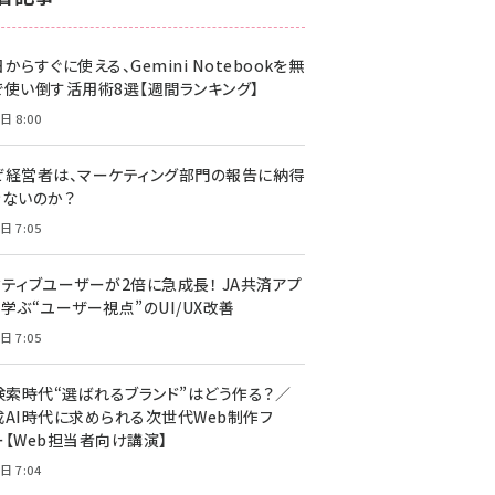
z世代 (1617)
からすぐに使える、Gemini Notebookを無
meo (1274)
で使い倒す活用術8選【週間ランキング】
llmo (1155)
日 8:00
ぜ経営者は、マーケティング部門の報告に納得
きないのか？
日 7:05
クティブユーザーが2倍に急成長！ JA共済アプ
学ぶ“ユーザー視点”のUI/UX改善
日 7:05
I検索時代“選ばれるブランド”はどう作る？／
成AI時代に求められる次世代Web制作フ
ー【Web担当者向け講演】
日 7:04