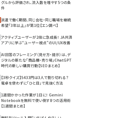
グルから評価され、流入数を増やす5つの条
件
派遣で働く期間、同じ会社・同じ職場を継続
希望「3年以上」が第1位【エン調べ】
アクティブユーザーが2倍に急成長！ JA共済
アプリに学ぶ“ユーザー視点”のUI/UX改善
AI回答のフレーミング（見せ方・提示）は、デ
ジタルの新たな「商品棚・売り場」――ChatGPT
時代の新しい購買行動【SEOまとめ】
【3秒クイズ】5433円は3人で割り切れる？
電卓を使わずに「ひと目」で見抜く方法
1週間かかった作業が1日に！ Gemini
Notebookを無料で使い倒す8つの活用術
【1週間まとめ】
無料BIツール入門『いちばんやさしい