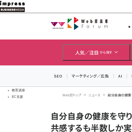
メ
イ
Web担当者
Web担当者
ン
EC担当者
コ
製品導入
ン
企業IT
ソフト開発
テ
人気／注目
から探す
IoT・AI
ン
DCクラウド
研究・調査
ツ
SEO
マーケティング／広告
AI
エネルギー
に
ドローン
移
教育講座
Web担トップ
ニュース
自分自身の健康
EC支援
動
パ
自分自身の健康を守り
ン
共感するも半数しか実
く