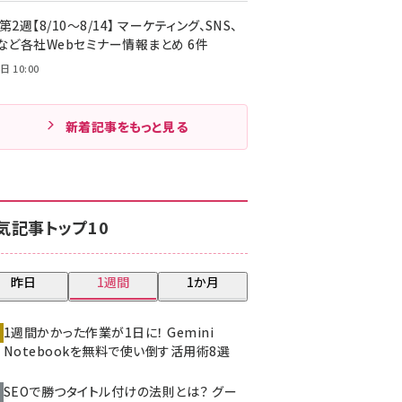
第2週【8/10～8/14】 マーケティング、SNS、
Cなど各社Webセミナー情報まとめ 6件
日 10:00
新着記事をもっと見る
気記事トップ10
昨日
1週間
1か月
1週間かかった作業が1日に！ Gemini
Notebookを無料で使い倒す活用術8選
SEOで勝つタイトル付けの法則とは？ グー