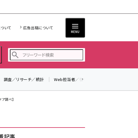
について
広告出稿について
MENU
調査／リサーチ／統計
Web担当者／仕事
法律／標準規格
seo (3516)
ai (2799)
ケア調べ】
youtube (2420)
note (2308)
セミナー (2296)
着記事