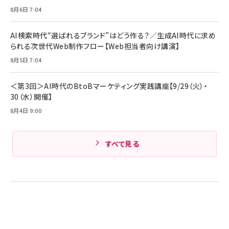
ル ケース買い【6/30応募〆切! 黒ラベルビヤセラー
8月6日 7:04
キャンペーン】
Anker PowerLine III Flow USB-C & USB-C
ケーブル Anker絡まないケーブル 240W 結束バン
￥4,857
ド付き USB PD対応 シリコン素材採用 iPhone
AI検索時代“選ばれるブランド”はどう作る？／生成AI時代に求め
Amazonランキングをもっと見る
17 / 16 / 15 / Galaxy iPad Pro MacBook
￥1,890
られる次世代Web制作フロー【Web担当者向け講演】
Pro/Air 各種対応 (1.8m ミッドナイトブラック)
Amazonランキングをもっと見る
8月5日 7:04
Amazonランキングをもっと見る
＜第3回＞AI時代のBtoBマーケティング実践講座【9/29（火）・
30（水）開催】
8月4日 9:00
すべて見る