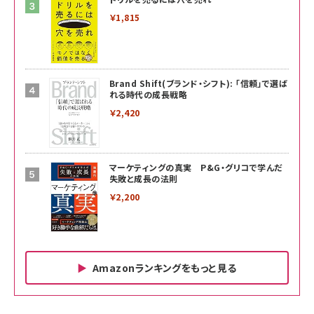
￥1,815
Brand Shift(ブランド・シフト): 「信頼」で選ば
れる時代の成長戦略
￥2,420
マーケティングの真実 P&G・グリコで学んだ
失敗と成長の法則
￥2,200
Amazonランキングをもっと見る
Amazon ビジネス・経済関連書籍 の売れ筋ランキン
Amazon 家電＆カメラ の売れ筋ランキング
Amazon パソコン・周辺機器 の売れ筋ランキング