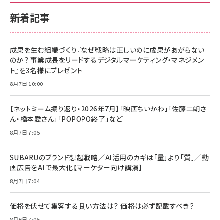
新着記事
成果を生む組織づくり『なぜ戦略は正しいのに成果があがらない
のか？ 事業成長をリードするデジタルマーケティング・マネジメン
ト』を3名様にプレゼント
8月7日 10:00
【ネットミーム振り返り・2026年7月】「映画ちいかわ」「佐藤二朗さ
ん・橋本愛さん」「POPOPO終了」など
8月7日 7:05
SUBARUのブランド想起戦略／AI活用のカギは「量」より「質」／動
画広告をAIで最大化【マーケター向け講演】
8月7日 7:04
価格を伏せて集客する良い方法は？ 価格は必ず記載すべき？
8月6日 7:05