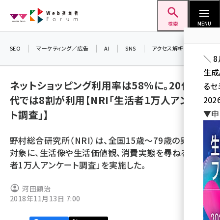
メ
Web担当者Forum
イ
検索
MENU
ン
コ
SEO
マーケティング／広告
AI
SNS
アクセス解析／データ分析
＼ 
ン
生成
テ
ネットショッピング利用率は58％に。20代・30
るセ
ン
代では8割が利用【NRI「生活者1万人アンケー
202
ツ
seo (3528)
ト調査」】
▼申
に
ai (2811)
移
野村総合研究所（NRI）は、全国15歳～79歳の男女を
動
youtube (2439)
対象に、生活像や生活価値観、消費実態を尋ねる「生活
者1万人アンケート調査」を実施した。
note (2315)
セミナー (2308)
河田顕治
2018年11月13日 7:00
z世代 (1623)
meo (1277)