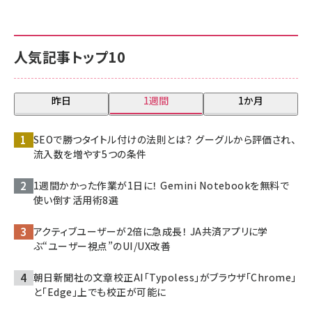
人気記事トップ10
昨日
1週間
1か月
SEOで勝つタイトル付けの法則とは？ グーグルから評価され、
流入数を増やす5つの条件
1週間かかった作業が1日に！ Gemini Notebookを無料で
使い倒す活用術8選
アクティブユーザーが2倍に急成長！ JA共済アプリに学
ぶ“ユーザー視点”のUI/UX改善
朝日新聞社の文章校正AI「Typoless」がブラウザ「Chrome」
と「Edge」上でも校正が可能に