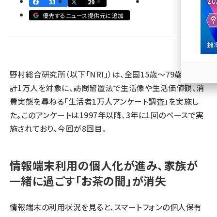
33
29
優先するニュース提供元に追加
llmo (1166)
野村総合研究所（以下「NRI」）は、全国15歳～79歳の男女
計1万人を対象に、訪問留置法で生活像や生活価値観、消
費実態を尋ねる「生活者1万人アンケート調査」を実施し
た。このアンケートは1997年以降、3年に1回のペースで実
施されており、今回が8回目。
情報端末利用の個人化が進み、家族が
一緒に過ごす「お茶の間」が消失
情報端末の利用状況を見ると、スマートフォンの個人保有