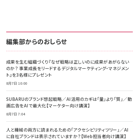
グ
更新日時：2026/06/26 19:00
更新日時：2026/06/26 19:00
更新日時：2026/06/26 19:00
anan(アンアン)2026/07/01号 No.2501[魅せる
KIOXIA(キオクシア) 旧東芝メモリ microSD
KIOXIA(キオクシア) 旧東芝メモリ microSD
カラダ2026／宮舘涼太]
128GB UHS-I Class10 (最大読出速度
128GB UHS-I Class10 (最大読出速度
100MB/s) Nintendo Switch動作確認済 国内
100MB/s) Nintendo Switch動作確認済 国内
￥880
サポート正規品 メーカー保証5年 KLMEA128G
サポート正規品 メーカー保証5年 KLMEA128G
￥2,680
￥2,680
編集部からのおしらせ
anan(アンアン)2026/06/24号 No.2500増刊
スペシャルエディション[王道エンタメの矜持／
NIMASO ガラスフィルム iPhone 17 用 保護フィ
Amazon eギフトカード - Amazonロゴ - クラ
BTS]
ルム 強化ガラス 耐衝撃 高透過率 指紋防止 貼りや
シック
すい ガイド枠付き いPhone17 (6.3インチ) 対応
成果を生む組織づくり『なぜ戦略は正しいのに成果があがらない
￥1,100
￥5,000
2枚セット DSP25F1698
のか？ 事業成長をリードするデジタルマーケティング・マネジメン
￥1,599
ト』を3名様にプレゼント
anan(アンアン)2026/07/08号 No.2502[2026
Anker PowerLine III Flow USB-C & USB-C
年後半、あなたの恋と運命／山田涼介]
【New】Amazon Fire TV Stick HD | 手軽にスト
ケーブル Anker絡まないケーブル 240W 結束バン
8月7日 10:00
リーミングをはじめよう | ストリーミングメディアプ
ド付き USB PD対応 シリコン素材採用 iPhone
￥880
レイヤー
17 / 16 / 15 / Galaxy iPad Pro MacBook
￥1,890
Pro/Air 各種対応 (1.8m ミッドナイトブラック)
SUBARUのブランド想起戦略／AI活用のカギは「量」より「質」／動
￥6,980
画広告をAIで最大化【マーケター向け講演】
ママ投資家が育休中に１億貯めた株式投資
アサヒ飲料 モンスター エナジー 355ml×24本
￥1,870
8月7日 7:04
Anker Soundcore P31i (Bluetooth 6.1) 【完
￥4,192
全ワイヤレスイヤホン/アクティブノイズキャンセリ
ング/マルチポイント接続 / 最大50時間再生 / PSE
人と機械の両方に読まれるための「アクセシビリティツリー」／AI
組織の成果を最大化する ルールのデザイン
技術基準適合】ブラック
￥5,990
サッポロ 生ビール 黒ラベル 350ml 缶 24本 ビー
に自社ブランドは表示されていますか？【Web担当者向け講演】
￥1,980