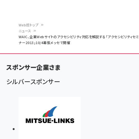
Web担トップ
ニュース
パ
WAIC、企業Webサイトのアクセシビリティ対応を解説する「アクセシビリティセミ
ナー2013」10/4幕張メッセで開催
ン
く
ず
スポンサー企業さま
シルバースポンサー