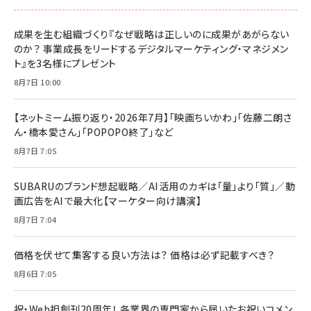
成果を生む組織づくり『なぜ戦略は正しいのに成果があがらない
のか？ 事業成長をリードするデジタルマーケティング・マネジメン
ト』を3名様にプレゼント
8月7日 10:00
【ネットミーム振り返り・2026年7月】「映画ちいかわ」「佐藤二朗さ
ん・橋本愛さん」「POPOPO終了」など
8月7日 7:05
SUBARUのブランド想起戦略／AI活用のカギは「量」より「質」／動
画広告をAIで最大化【マーケター向け講演】
8月7日 7:04
価格を伏せて集客する良い方法は？ 価格は必ず記載すべき？
8月6日 7:05
祝・Web担創刊20周年！ 各業界の専門家から届いたお祝いコメン