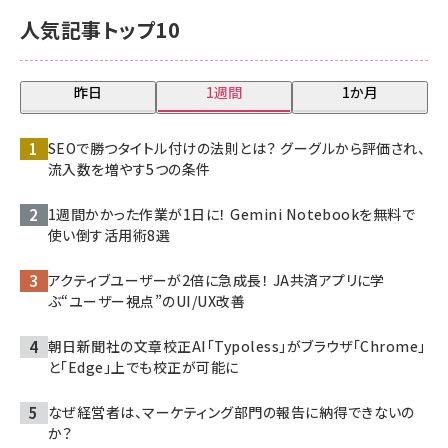
人気記事トップ10
昨日
1週間
1か月
SEOで勝つタイトル付けの法則とは？ グーグルから評価され、
流入数を増やす5つの条件
1週間かかった作業が1日に！ Gemini Notebookを無料で
使い倒す活用術8選
アクティブユーザーが2倍に急成長！ JA共済アプリに学
ぶ“ユーザー視点”のUI/UX改善
朝日新聞社の文章校正AI「Typoless」がブラウザ「Chrome」
と「Edge」上でも校正が可能に
なぜ経営者は、マーケティング部門の報告に納得できないの
か？