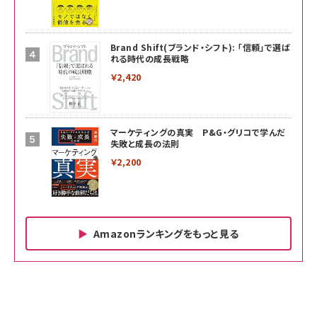
Brand Shift(ブランド・シフト): 「信頼」で選ば
れる時代の成長戦略
￥2,420
マーケティングの真実 P&G・グリコで学んだ
失敗と成長の法則
￥2,200
Amazonランキングをもっと見る
Amazon ビジネス・経済関連書籍 の売れ筋ランキン
Amazon 家電＆カメラ の売れ筋ランキング
Amazon パソコン・周辺機器 の売れ筋ランキング
グ
更新日時：2026/06/26 19:00
更新日時：2026/06/26 19:00
更新日時：2026/06/26 19:00