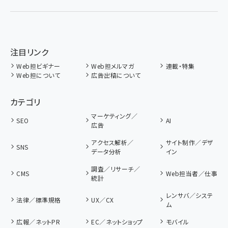
注目リンク
Web担ビギナー
Web担メルマガ
連載・特集
Web担について
広告出稿について
カテゴリ
マーケティング／
SEO
AI
広告
アクセス解析／
サイト制作／デザ
SNS
データ分析
イン
調査／リサーチ／
CMS
Web担当者／仕事
統計
レンサバ／システ
法律／標準規格
UX／CX
ム
広報／ネットPR
EC／ネットショップ
モバイル