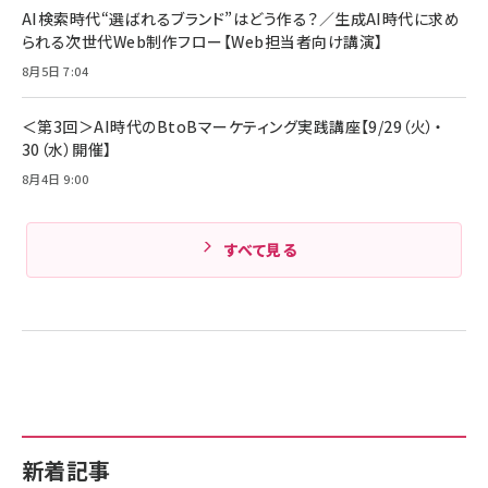
ド付き USB PD対応 シリコン素材採用 iPhone
AI検索時代“選ばれるブランド”はどう作る？／生成AI時代に求め
Amazonランキングをもっと見る
17 / 16 / 15 / Galaxy iPad Pro MacBook
￥1,890
られる次世代Web制作フロー【Web担当者向け講演】
Pro/Air 各種対応 (1.8m ミッドナイトブラック)
Amazonランキングをもっと見る
8月5日 7:04
Amazonランキングをもっと見る
＜第3回＞AI時代のBtoBマーケティング実践講座【9/29（火）・
30（水）開催】
8月4日 9:00
すべて見る
新着記事