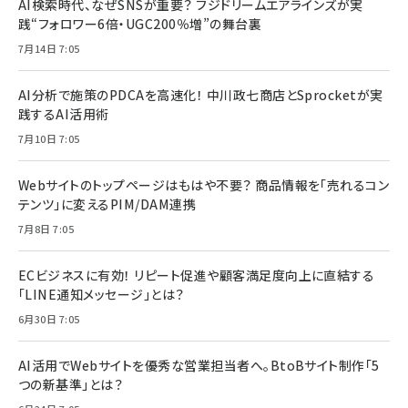
AI検索時代、なぜSNSが重要？ フジドリームエアラインズが実
践“フォロワー6倍・UGC200％増”の舞台裏
7月14日 7:05
AI分析で施策のPDCAを高速化！ 中川政七商店とSprocketが実
践するAI活用術
7月10日 7:05
Webサイトのトップページはもはや不要？ 商品情報を「売れるコン
テンツ」に変えるPIM/DAM連携
7月8日 7:05
ECビジネスに有効！ リピート促進や顧客満足度向上に直結する
「LINE通知メッセージ」とは？
6月30日 7:05
AI活用でWebサイトを優秀な営業担当者へ。BtoBサイト制作「5
つの新基準」とは？