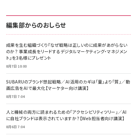
anan(アンアン)2026/07/01号 No.2501[魅せる
KIOXIA(キオクシア) 旧東芝メモリ microSD
KIOXIA(キオクシア) 旧東芝メモリ microSD
カラダ2026／宮舘涼太]
128GB UHS-I Class10 (最大読出速度
128GB UHS-I Class10 (最大読出速度
100MB/s) Nintendo Switch動作確認済 国内
100MB/s) Nintendo Switch動作確認済 国内
￥880
サポート正規品 メーカー保証5年 KLMEA128G
サポート正規品 メーカー保証5年 KLMEA128G
￥2,680
￥2,680
編集部からのおしらせ
anan(アンアン)2026/06/24号 No.2500増刊
スペシャルエディション[王道エンタメの矜持／
NIMASO ガラスフィルム iPhone 17 用 保護フィ
Amazon eギフトカード - Amazonロゴ - クラ
BTS]
ルム 強化ガラス 耐衝撃 高透過率 指紋防止 貼りや
シック
すい ガイド枠付き いPhone17 (6.3インチ) 対応
成果を生む組織づくり『なぜ戦略は正しいのに成果があがらない
￥1,100
￥5,000
2枚セット DSP25F1698
のか？ 事業成長をリードするデジタルマーケティング・マネジメン
￥1,599
ト』を3名様にプレゼント
anan(アンアン)2026/07/08号 No.2502[2026
Anker PowerLine III Flow USB-C & USB-C
年後半、あなたの恋と運命／山田涼介]
【New】Amazon Fire TV Stick HD | 手軽にスト
ケーブル Anker絡まないケーブル 240W 結束バン
8月7日 10:00
リーミングをはじめよう | ストリーミングメディアプ
ド付き USB PD対応 シリコン素材採用 iPhone
￥880
レイヤー
17 / 16 / 15 / Galaxy iPad Pro MacBook
￥1,890
Pro/Air 各種対応 (1.8m ミッドナイトブラック)
SUBARUのブランド想起戦略／AI活用のカギは「量」より「質」／動
￥6,980
画広告をAIで最大化【マーケター向け講演】
ママ投資家が育休中に１億貯めた株式投資
アサヒ飲料 モンスター エナジー 355ml×24本
￥1,870
8月7日 7:04
Anker Soundcore P31i (Bluetooth 6.1) 【完
￥4,192
全ワイヤレスイヤホン/アクティブノイズキャンセリ
ング/マルチポイント接続 / 最大50時間再生 / PSE
人と機械の両方に読まれるための「アクセシビリティツリー」／AI
組織の成果を最大化する ルールのデザイン
技術基準適合】ブラック
￥5,990
サッポロ 生ビール 黒ラベル 350ml 缶 24本 ビー
に自社ブランドは表示されていますか？【Web担当者向け講演】
￥1,980
ル ケース買い【6/30応募〆切! 黒ラベルビヤセラー
8月6日 7:04
キャンペーン】
Anker PowerLine III Flow USB-C & USB-C
ケーブル Anker絡まないケーブル 240W 結束バン
￥4,857