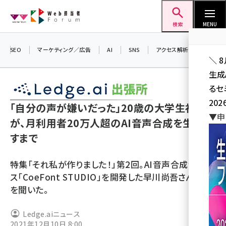
メ
Web担当者Forum
イ
検索
MENU
ン
コ
SEO
マーケティング／広告
AI
SNS
アクセス解析／データ分析
＼ 
ン
生成
テ
るセ
ン
202
ツ
「自分の声が嫌いだった」20歳の大学生社長
seo (3532)
▼申
に
が、月利用者20万人超のAI音声合成を生み出
ai (2814)
移
すまで
動
youtube (2441)
特集「それ私が作りました！」第2回。AI音声合成サービ
note (2317)
ス「CoeFont STUDIO」を開発した早川尚吾さんに話
を聞いた。
セミナー (2310)
z世代 (1623)
Ledge.aiニュース
2021年12月10日 8:00
meo (1277)