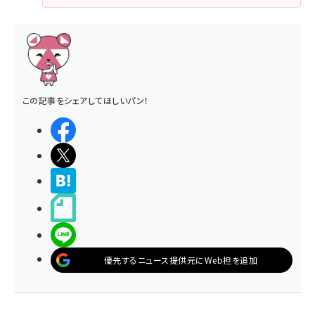
この記事をシェアしてほしいパン！
シェアする
ポストする
>ブクマする
noteで書く
LINEで送る
優先するニュース提供元にWeb担を追加