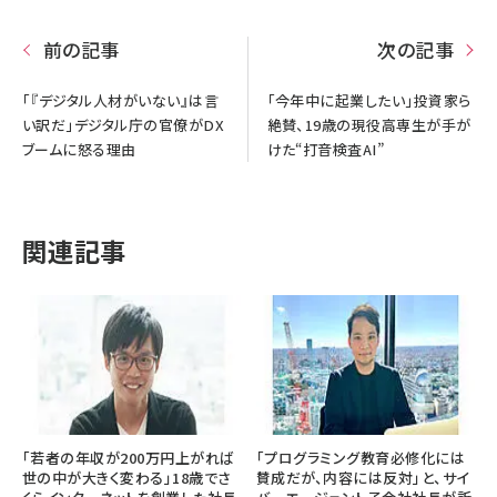
前の記事
次の記事
「『デジタル人材がいない』は言
「今年中に起業したい」投資家ら
い訳だ」デジタル庁の官僚がDX
絶賛、19歳の現役高専生が手が
ブームに怒る理由
けた“打音検査AI”
関連記事
「若者の年収が200万円上がれば
「プログラミング教育必修化には
世の中が大きく変わる」18歳でさ
賛成だが、内容には反対」と、サイ