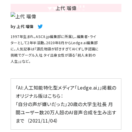
by
上代 瑠偉
1997年生まれ。ASCII.jp編集部に所属し、編集者・ライ
ターとして2年半活動。2020年8月からLedge.ai編集部
に。人気記事は『源氏物語が好きすぎてAIくずし字認識に
挑戦でグーグル入社 タイ出身女性が語る「前人未到の
人生」』など。
「AI:人工知能特化型メディア「Ledge.ai」」掲載の
オリジナル版はこちら
「自分の声が嫌いだった」20歳の大学生社長 月
間ユーザー数20万人超のAI音声合成を生み出す
まで
2021/11/04