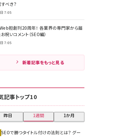
載すべき？
日 7:05
・Web担創刊20周年！ 各業界の専門家から届
お祝いコメント（SEO編）
日 7:05
新着記事をもっと見る
気記事トップ10
昨日
1週間
1か月
SEOで勝つタイトル付けの法則とは？ グー