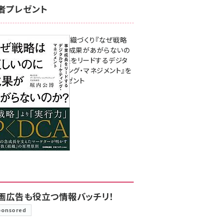
者プレゼント
成果を生む組織づくり『なぜ戦略
は正しいのに成果があがらないの
か？ 事業成長をリードするデジタ
ルマーケティング・マネジメント』を
3名様にプレゼント
8月7日 10:00
画広告も役立つ情報バッチリ！
ponsored