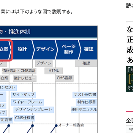
読
業には以下のような図で説明する。
企
S