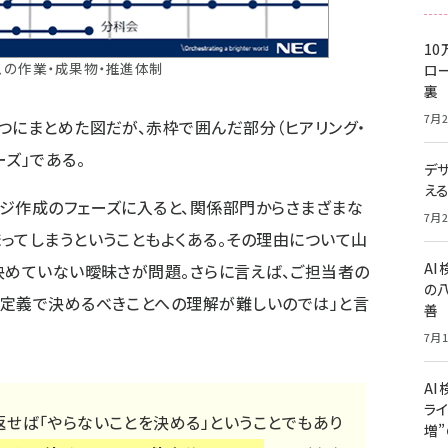
10
スの作業・成果物・推進体制
ロー
裏
7月2
つにまとめた図だが、赤枠で囲んだ部分（ヒアリング・
ズ」である。
デ
え
ジ作成のフェーズに入ると、関係部門からさまざまな
7月2
ってしまうということもよくある。その理由について山
A
決めていない曖昧さが問題。さらに言えば、ご担当者の
の
件定義で決めるべきことへの理解が難しいのでは」と言
善
7月1
AI
ライ
返せば「やらないことを決める」ということでもあり
増