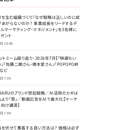
z世代 (1623)
果を生む組織づくり『なぜ戦略は正しいのに成
meo (1277)
があがらないのか？ 事業成長をリードするデ
llmo (1166)
タルマーケティング・マネジメント』を3名様に
レゼント
日 10:00
ットミーム振り返り・2026年7月】「映画ちい
」「佐藤二朗さん・橋本愛さん」「POPOPO終
」など
日 7:05
UBARUのブランド想起戦略／AI活用のカギは
量」より「質」／動画広告をAIで最大化【マーケ
ー向け講演】
日 7:04
格を伏せて集客する良い方法は？ 価格は必ず