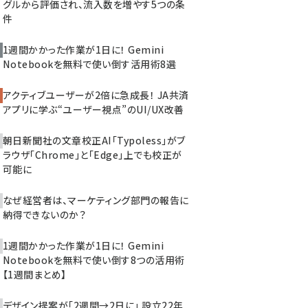
グルから評価され、流入数を増やす5つの条
件
1週間かかった作業が1日に！ Gemini
Notebookを無料で使い倒す活用術8選
アクティブユーザーが2倍に急成長！ JA共済
アプリに学ぶ“ユーザー視点”のUI/UX改善
朝日新聞社の文章校正AI「Typoless」がブ
ラウザ「Chrome」と「Edge」上でも校正が
可能に
なぜ経営者は、マーケティング部門の報告に
納得できないのか？
1週間かかった作業が1日に！ Gemini
Notebookを無料で使い倒す8つの活用術
【1週間まとめ】
デザイン提案が「2週間→2日に」 設立22年