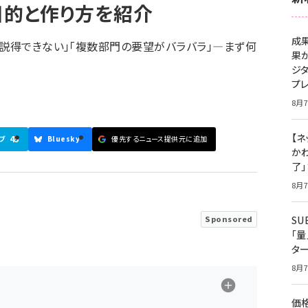
目的と作り方を紹介
成
を説得できない」「複数部門の要望がバラバラ」―まず何
果
ジ
プ
8月7
【ネ
45
ブ
Bluesky
優先するニュース提供元に追加
かわ
了
8月7
S
Sponsored
「
タ
8月7
価