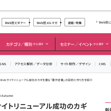
Forum
Web担
Web担ビギナー
Web担メルマガ
連載・特集
＼ 8月27日開催、申し込み受付中！ ／
カテゴリ／種別
セミナー／イベント
から探す
から探す
生成AIをマーケティング等に活用するための考え方を学べ
るセミナーイベント「生成AI × マーケティング フォーラム
2026」開催！
SNS
アクセス解析／データ分析
サイト制作／デザイン
CMS
▼申し込みはこちらから▼
 Webサイトリニューアル成功のカギを握る「要件定義」の目的と作り方を紹介
Autumn
サイトリニューアル成功のカギ
新