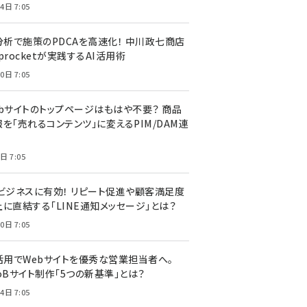
4日 7:05
I分析で施策のPDCAを高速化！ 中川政七商店
procketが実践するAI活用術
0日 7:05
ebサイトのトップページはもはや不要？ 商品
を「売れるコンテンツ」に変えるPIM/DAM連
日 7:05
Cビジネスに有効！ リピート促進や顧客満足度
上に直結する「LINE通知メッセージ」とは？
0日 7:05
I活用でWebサイトを優秀な営業担当者へ。
oBサイト制作「5つの新基準」とは？
4日 7:05