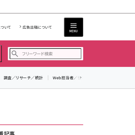
について
広告出稿について
MENU
調査／リサーチ／統計
Web担当者／仕事
法律／標準規格
seo (3528)
ai (2811)
youtube (2439)
note (2315)
セミナー (2308)
着記事