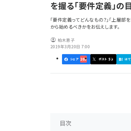
を握る「要件定義」の
ず
「要件定義ってどんなもの？」「上層部
から始めるべきかをお伝えします。
柏木恵子
2019年3月20日 7:00
205
59
シェア
ポスト
はて
目次