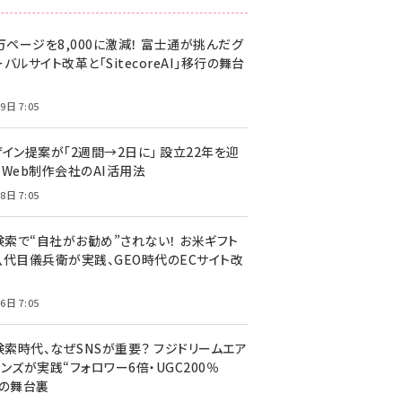
万ページを8,000に激減！ 富士通が挑んだグ
バルサイト改革と「SitecoreAI」移行の舞台
9日 7:05
ザイン提案が「2週間→2日に」 設立22年を迎
るWeb制作会社のAI活用法
8日 7:05
I検索で“自社がお勧め”されない！ お米ギフト
八代目儀兵衛が実践、GEO時代のECサイト改
6日 7:05
検索時代、なぜSNSが重要？ フジドリームエア
ンズが実践“フォロワー6倍・UGC200％
”の舞台裏