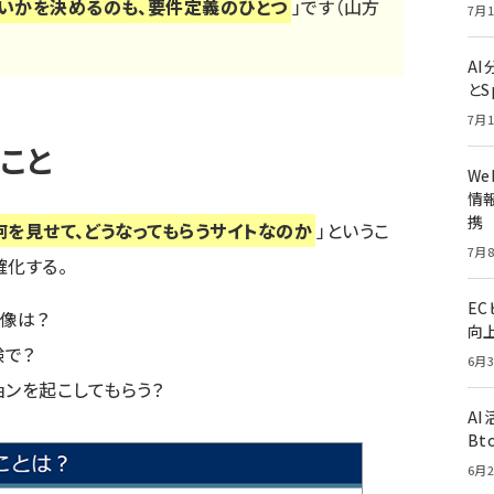
ないかを決めるのも、要件定義のひとつ
」です（山方
7月1
A
とS
7月1
こと
W
情報
携
何を見せて、どうなってもらうサイトなのか
」というこ
7月8
確化する。
E
像は？
向
験で？
6月3
ョンを起こしてもらう？
A
Bt
6月2