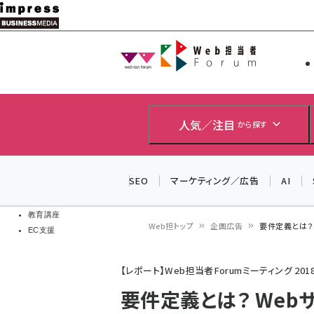
メ
イ
Web担当者
Web担当者
ン
EC担当者
コ
製品導入
ン
企業IT
ソフト開発
テ
人気／注目
から探す
IoT・AI
ン
DCクラウド
研究・調査
ツ
SEO
マーケティング／広告
AI
エネルギー
に
ドローン
移
教育講座
Web担トップ
企画広告
要件定義とは？
EC支援
動
パ
【レポート】Web担当者Forumミーティング 2018 
ン
要件定義とは？ Web
く