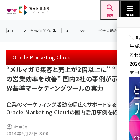
メ
Web担当者Forum
イ
検索
MENU
ン
コ
SEO
マーケティング／広告
AI
SNS
アクセス解析／データ分析
＼ 
ン
生成
テ
るセ
ン
Oracle Marketing Cloud
202
ツ
“メルマガで集客と売上が2倍以上に” “BtoB
seo (3526)
▼申
に
の営業効率を改善” 国内2社の事例が示す世
ai (2807)
移
界基準マーケティングツールの実力
動
youtube (2434)
企業のマーケティング活動を幅広くサポートする
note (2312)
Oracle Marketing Cloudの国内活用事例を紹介
セミナー (2307)
仲里淳
z世代 (1622)
2014年9月25日 8:00
meo (1275)