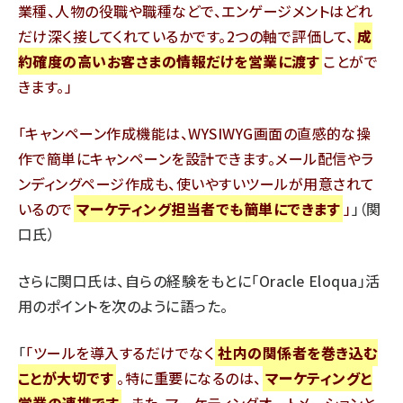
業種、人物の役職や職種などで、エンゲージメントはどれ
だけ深く接してくれているかです。2つの軸で評価して、
成
約確度の高いお客さまの情報だけを営業に渡す
ことがで
きます。
キャンペーン作成機能は、WYSIWYG画面の直感的な操
作で簡単にキャンペーンを設計できます。メール配信やラ
ンディングページ作成も、使いやすいツールが用意されて
いるので
マーケティング担当者でも簡単にできます
」（関
口氏）
さらに関口氏は、自らの経験をもとに「Oracle Eloqua」活
用のポイントを次のように語った。
「
ツールを導入するだけでなく
社内の関係者を巻き込む
ことが大切です
。特に重要になるのは、
マーケティングと
営業の連携です
。また、マーケティングオートメーションと