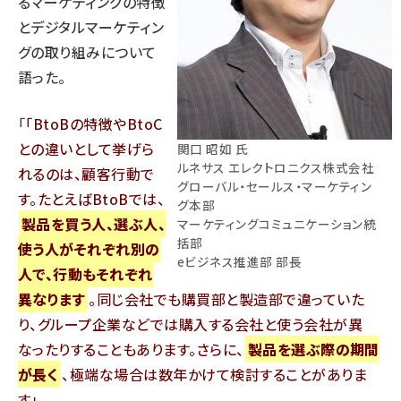
るマーケティングの特徴
とデジタルマーケティン
グの取り組みについて
語った。
「
BtoBの特徴やBtoC
との違いとして挙げら
関口 昭如 氏
ルネサス エレクトロニクス株式会社
れるのは、顧客行動で
グローバル・セールス・マーケティン
す。たとえばBtoBでは、
グ本部
製品を買う人、選ぶ人、
マーケティングコミュニケーション統
括部
使う人がそれぞれ別の
eビジネス推進部 部長
人で、行動もそれぞれ
異なります
。同じ会社でも購買部と製造部で違っていた
り、グループ企業などでは購入する会社と使う会社が異
なったりすることもあります。さらに、
製品を選ぶ際の期間
が長く
、極端な場合は数年かけて検討することがありま
す