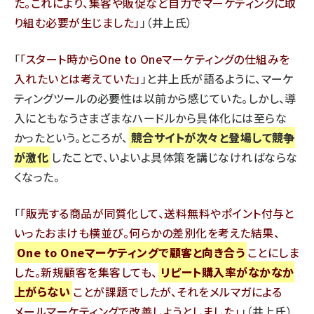
た。これにより、集客や販促など自力でマーケティングに取
り組む必要が生じました
」（井上氏）
「
スタート時からOne to Oneマーケティングの仕組みを
入れたいとは考えていた
」と井上氏が語るように、マーケ
ティングツールの必要性は以前から感じていた。しかし、導
入にともなうさまざまなハードルから具体化には至らな
かったという。ところが、
競合サイトが次々と登場して競争
が激化
したことで、いよいよ具体策を講じなければならな
くなった。
「
販売する商品が同質化して、送料無料やポイント付与と
いったおまけも横並び。何らかの差別化を考えた結果、
One to Oneマーケティングで顧客と向き合う
ことにしま
した。新規顧客を集客しても、
リピート購入率がなかなか
上がらない
ことが課題でしたが、それをメルマガによる
メールマーケティングで改善しようとしました
」（井上氏）