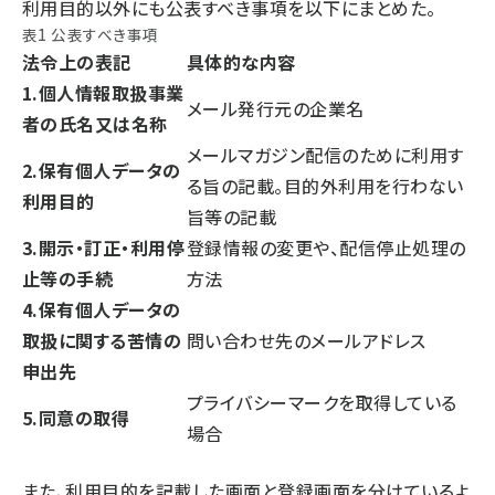
利用目的以外にも公表すべき事項を以下にまとめた。
表1 公表すべき事項
法令上の表記
具体的な内容
1.個人情報取扱事業
メール発行元の企業名
者の氏名又は名称
メールマガジン配信のために利用す
2.保有個人データの
る旨の記載。目的外利用を行わない
利用目的
旨等の記載
3.開示・訂正・利用停
登録情報の変更や、配信停止処理の
止等の手続
方法
4.保有個人データの
取扱に関する苦情の
問い合わせ先のメールアドレス
申出先
プライバシーマークを取得している
5.同意の取得
場合
また、利用目的を記載した画面と登録画面を分けているよ