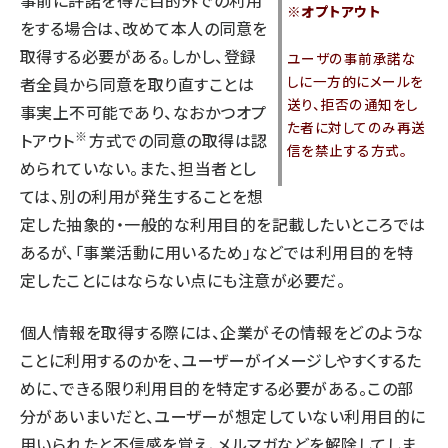
事前に許諾を得た目的外での利用
※オプトアウト
をする場合は、改めて本人の同意を
取得する必要がある。しかし、登録
ユーザの事前承諾な
しに一方的にメールを
者全員から同意を取り直すことは
送り、拒否の通知をし
事実上不可能であり、なおかつオプ
た者に対してのみ再送
※
トアウト
方式での同意の取得は認
信を禁止する方式。
められていない。また、担当者とし
ては、別の利用が発生することを想
定した抽象的・一般的な利用目的を記載したいところでは
あるが、「事業活動に用いるため」などでは利用目的を特
定したことにはならない点にも注意が必要だ。
個人情報を取得する際には、企業がその情報をどのような
ことに利用するのかを、ユーザーがイメージしやすくするた
めに、できる限り利用目的を特定する必要がある。この部
分があいまいだと、ユーザーが想定していない利用目的に
用いられたと不信感を覚え、メルマガなどを解除してしま