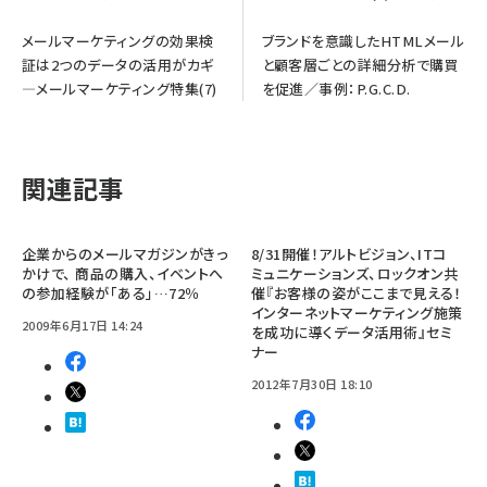
メールマーケティングの効果検
ブランドを意識したHTMLメール
証は2つのデータの活用がカギ
と顧客層ごとの詳細分析で購買
―メールマーケティング特集(7)
を促進／事例：P.G.C.D.
関連記事
企業からのメールマガジンがきっ
8/31開催！アルトビジョン、ITコ
かけで、 商品の購入、イベントへ
ミュニケーションズ、ロックオン共
の参加経験が「ある」…72％
催『お客様の姿がここまで見える！
インターネットマーケティング施策
2009年6月17日 14:24
を成功に導くデータ活用術』セミ
ナー
2012年7月30日 18:10