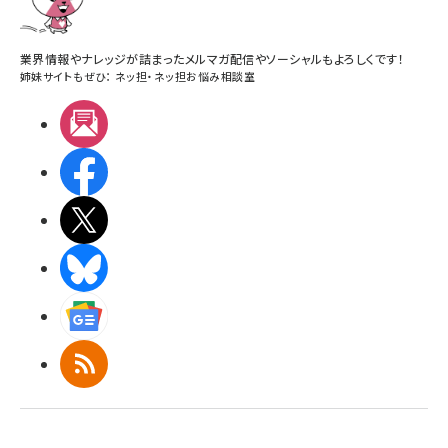
業界情報やナレッジが詰まったメルマガ配信やソーシャルもよろしくです！
姉妹サイトもぜひ：
ネッ担
・
ネッ担お悩み相談室
メルマガ
Facebook
X(エックス)
BlueSky
Googleニュース
RSS