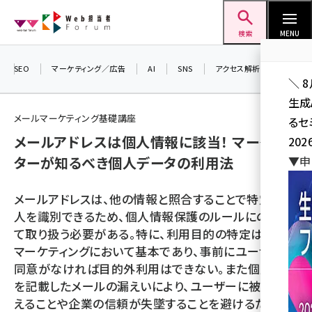
メ
Web担当者Forum
イ
検索
MENU
ン
コ
SEO
マーケティング／広告
AI
SNS
アクセス解析／データ分析
＼ 
ン
生成
テ
メールマーケティング基礎講座
るセ
ン
メールアドレスは個人情報に該当！ マーケ
202
ツ
seo (3532)
ターが知るべき個人データの利用法
▼申
に
ai (2814)
移
メールアドレスは、他の情報と照合することで特定の個
動
youtube (2441)
人を識別できるため、個人情報保護のルールにのっとっ
て取り扱う必要がある。特に、利用目的の特定はメール
note (2317)
マーケティングにおいて基本であり、事前にユーザーの
セミナー (2310)
同意がなければ目的外利用はできない。また個人情報
を記載したメールの漏えいにより、ユーザーに被害を与
z世代 (1623)
えることや企業の信頼が失墜することを避けるため、担
meo (1277)