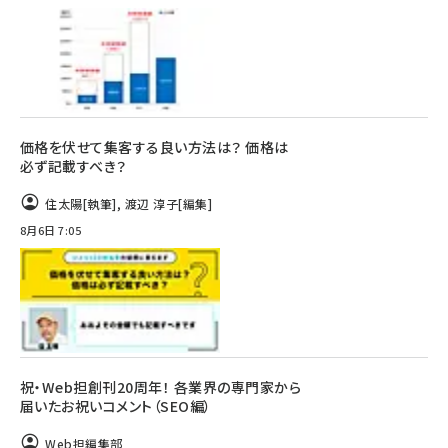
価格を伏せて集客する良い方法は？ 価格は
必ず記載すべき？
住太陽
[執筆]
,
渡辺 淳子
[編集]
8月6日 7:05
祝・Web担創刊20周年！ 各業界の専門家から
届いたお祝いコメント（SEO編）
Web担編集部