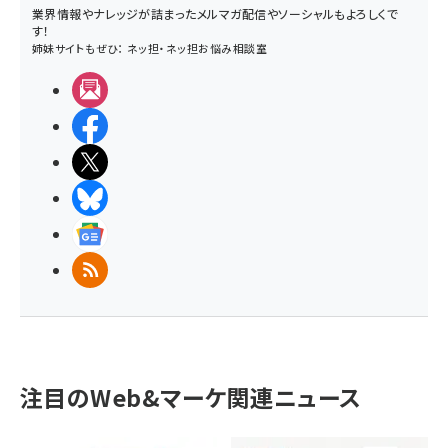
業界情報やナレッジが詰まったメルマガ配信やソーシャルもよろしくで
す！
姉妹サイトもぜひ：
ネッ担
・
ネッ担お悩み相談室
メルマガ
Facebook
X(エックス)
BlueSky
Googleニュース
RSS
注目のWeb&マーケ関連ニュース