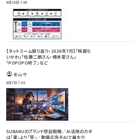
8月10日 7:00
【ネットミーム振り返り・2026年7月】「映画ち
いかわ」「佐藤二朗さん・橋本愛さん」
「POPOPO終了」など
影山 守
8月7日 7:05
SUBARUのブランド想起戦略／AI活用のカギ
は「量」より「質」／動画広告をAIで最大化