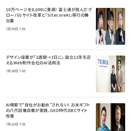
10万ページを8,000に激減！ 富士通が挑んだグ
ローバルサイト改革と「SitecoreAI」移行の舞
台裏
7月29日 7:05
デザイン提案が「2週間→2日に」 設立22年を迎
えるWeb制作会社のAI活用法
7月28日 7:05
AI検索で“自社がお勧め”されない！ お米ギフト
の八代目儀兵衛が実践、GEO時代のECサイト
改善
7月16日 7:05