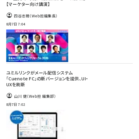
【マーケター向け講演】
四谷志穂（Web担編集長）
8月7日 7:04
ユミルリンクがメール配信システム
「Cuenote FC」の新バージョンを提供、UI・
UXを刷新
山川 健（Web担 編集部）
8月7日 7:02