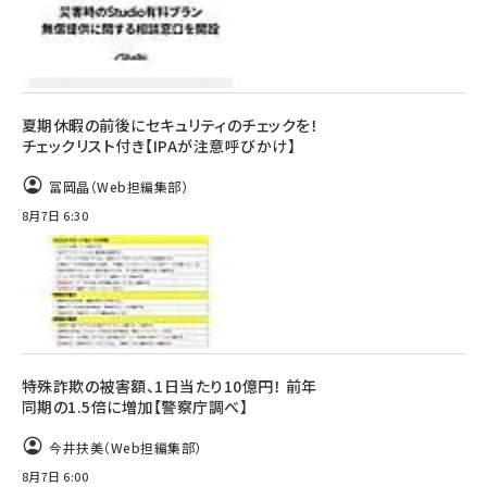
夏期休暇の前後にセキュリティのチェックを！
チェックリスト付き【IPAが注意呼びかけ】
冨岡晶（Web担編集部）
8月7日 6:30
特殊詐欺の被害額、1日当たり10億円！ 前年
同期の1.5倍に増加【警察庁調べ】
今井扶美（Web担編集部）
8月7日 6:00