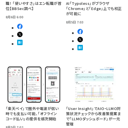
職！ 「使いやすさ」はエン転職が首
AI「Typoless」がブラウザ
位【BBSec調べ】
「Chrome」と「Edge」上でも校正
が可能に
8月6日 6:00
8月5日 7:03
「楽天ペイ」で圏外や電波が弱い
「User Insight」でAIO・LLMO対
時でも支払い可能、「オフライン
策状況チェックから改善策提案ま
コード払い」の提供を順次開始
で「LLMOダッシュボード」が一元
管理
8月5日 7:02