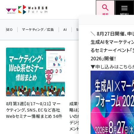
メ
Web担当者Forum
イ
検索
MENU
ン
コ
SEO
マーケティング／広告
AI
SNS
アクセス解析／データ分析
＼ 8月27日開催、申
ン
生成AIをマーケテ
テ
るセミナーイベント「生
ン
2026」開催！
ツ
▼申し込みはこちら
seo (3546)
に
ai (2830)
移
動
youtube (2455)
note (2330)
8月第3週【8/17～8/21】 マー
成果を生む組織づくり『なぜ戦
ケティング、SNS、ECなど各社
略は正しいのに成果があがらな
セミナー (2328)
Webセミナー情報まとめ 56件
いのか？ 事業成長をリードする
デジタルマーケティング・マネジ
z世代 (1635)
メント』を3名様にプレゼント
meo (1288)