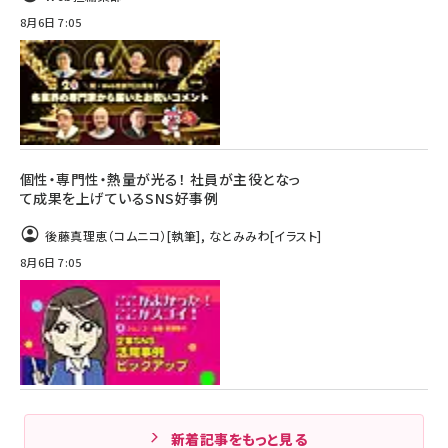
8月6日 7:05
個性・専門性・熱量が光る！ 社員が主役となっ
て成果を上げているSNS好事例
後藤真理恵（コムニコ）
[執筆]
,
なとみみわ
[イラスト]
8月6日 7:05
新着記事をもっと見る