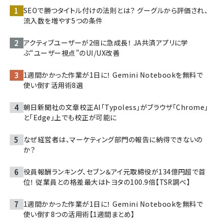
SEOで勝つタイトル付けの法則とは？ グーグルから評価され、
流入数を増やす5つの条件
アクティブユーザーが2倍に急成長！ JA共済アプリに学
ぶ“ユーザー視点”のUI/UX改善
1週間かかった作業が1日に！ Gemini Notebookを無料で
使い倒す活用術8選
朝日新聞社の文章校正AI「Typoless」がブラウザ「Chrome」
と「Edge」上でも校正が可能に
なぜ経営者は、マーケティング部門の報告に納得できないの
か？
役員報酬ランキング、セブン＆アイ元取締役が134億円超で首
位！ 従業員との格差最大はトヨタの100.9倍【TSR調べ】
1週間かかった作業が1日に！ Gemini Notebookを無料で
使い倒す8つの活用術【1週間まとめ】