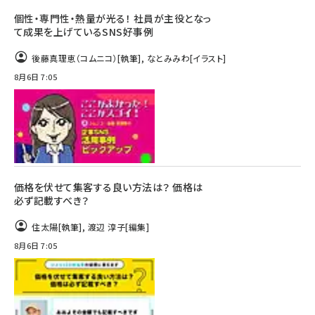
個性・専門性・熱量が光る！ 社員が主役となっ
て成果を上げているSNS好事例
後藤真理恵（コムニコ）
[執筆]
,
なとみみわ
[イラスト]
8月6日 7:05
価格を伏せて集客する良い方法は？ 価格は
必ず記載すべき？
住太陽
[執筆]
,
渡辺 淳子
[編集]
8月6日 7:05