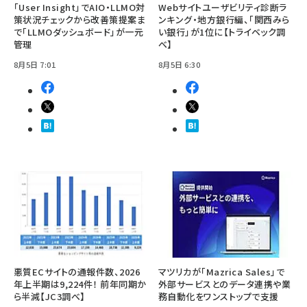
「User Insight」でAIO・LLMO対
Webサイトユーザビリティ診断ラ
策状況チェックから改善策提案ま
ンキング・地方銀行編、「関西みら
で「LLMOダッシュボード」が一元
い銀行」が1位に【トライベック調
管理
べ】
8月5日 7:01
8月5日 6:30
悪質ECサイトの通報件数、2026
マツリカが「Mazrica Sales」で
年上半期は9,224件！ 前年同期か
外部サービスとのデータ連携や業
ら半減【JC3調べ】
務自動化をワンストップで支援