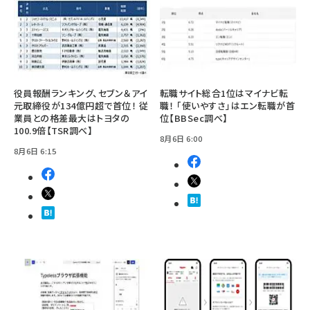
役員報酬ランキング、セブン＆アイ
転職サイト総合1位はマイナビ転
元取締役が134億円超で首位！ 従
職！ 「使いやすさ」はエン転職が首
業員との格差最大はトヨタの
位【BBSec調べ】
100.9倍【TSR調べ】
8月6日 6:00
8月6日 6:15