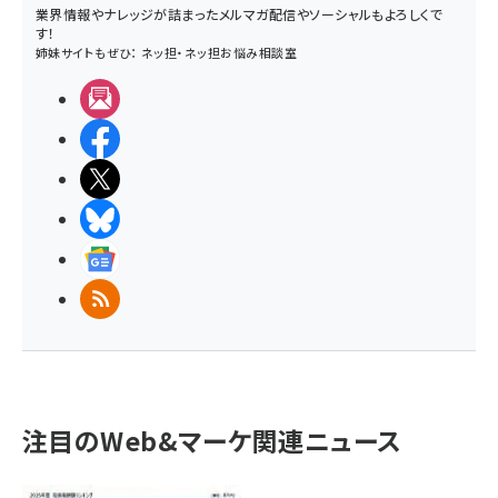
業界情報やナレッジが詰まったメルマガ配信やソーシャルもよろしくで
す！
姉妹サイトもぜひ：
ネッ担
・
ネッ担お悩み相談室
メルマガ
Facebook
X(エックス)
BlueSky
Googleニュース
RSS
注目のWeb&マーケ関連ニュース