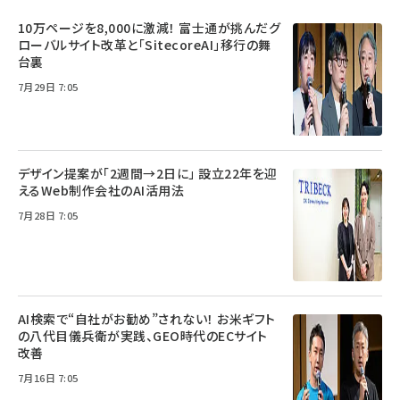
10万ページを8,000に激減！ 富士通が挑んだグ
ローバルサイト改革と「SitecoreAI」移行の舞
台裏
7月29日 7:05
デザイン提案が「2週間→2日に」 設立22年を迎
えるWeb制作会社のAI活用法
7月28日 7:05
AI検索で“自社がお勧め”されない！ お米ギフト
の八代目儀兵衛が実践、GEO時代のECサイト
改善
7月16日 7:05