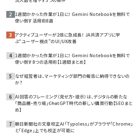
流入数を増やす5つの条件
1週間かかった作業が1日に！ Gemini Notebookを無料で
使い倒す活用術8選
アクティブユーザーが2倍に急成長！ JA共済アプリに学
ぶ“ユーザー視点”のUI/UX改善
1週間かかった作業が1日に！ Gemini Notebookを無料で
使い倒す8つの活用術【1週間まとめ】
なぜ経営者は、マーケティング部門の報告に納得できないの
か？
AI回答のフレーミング（見せ方・提示）は、デジタルの新たな
「商品棚・売り場」――ChatGPT時代の新しい購買行動【SEOまと
め】
朝日新聞社の文章校正AI「Typoless」がブラウザ「Chrome」
と「Edge」上でも校正が可能に