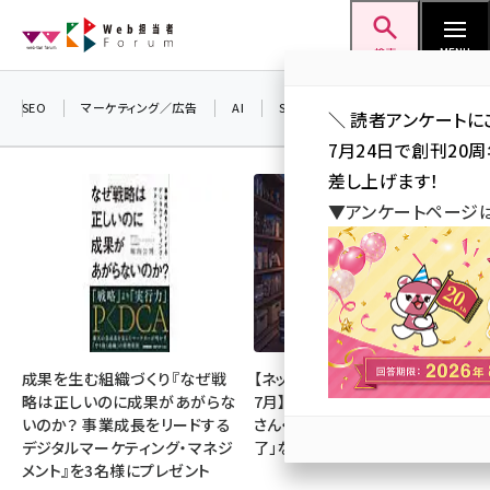
メ
Web担当者Forum
イ
検索
MENU
ン
コ
SEO
マーケティング／広告
AI
SNS
アクセス解析／データ分析
＼ 読者アンケートに
ン
7月24日で創刊20
テ
差し上げます！
ン
▼アンケートページ
ツ
seo (3523)
に
ai (2804)
移
動
youtube (2429)
note (2312)
成果を生む組織づくり『なぜ戦
【ネットミーム振り返り・2026年
略は正しいのに成果があがらな
7月】「映画ちいかわ」「佐藤二朗
セミナー (2303)
いのか？ 事業成長をリードする
さん・橋本愛さん」「POPOPO終
デジタルマーケティング・マネジ
了」など
z世代 (1622)
メント』を3名様にプレゼント
meo (1275)