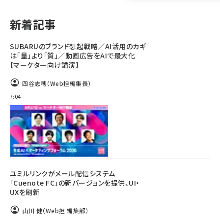
llmo (1161)
新着記事
SUBARUのブランド想起戦略／AI活用のカギ
は「量」より「質」／動画広告をAIで最大化
【マーケター向け講演】
四谷志穂（Web担編集長）
7:04
ユミルリンクがメール配信システム
「Cuenote FC」の新バージョンを提供、UI・
UXを刷新
山川 健（Web担 編集部）