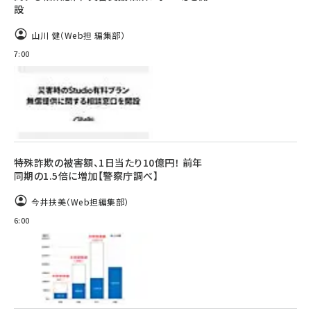
設
山川 健（Web担 編集部）
7:00
特殊詐欺の被害額、1日当たり10億円！ 前年
同期の1.5倍に増加【警察庁調べ】
今井扶美（Web担編集部）
6:00