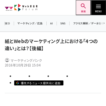
メ
Web担当者Forum
イ
検索
MENU
ン
コ
SEO
マーケティング／広告
AI
SNS
アクセス解析／データ分析
＼ 
ン
7月
テ
紙とWebのマーケティング上における「4つの
差し
ン
違い」とは？【後編】
▼
ツ
seo (3523)
に
マーケティングバンク
ai (2804)
移
2016年10月29日 15:04
動
youtube (2429)
note (2312)
優先するニュース提供元に追加
セミナー (2303)
z世代 (1622)
meo (1275)