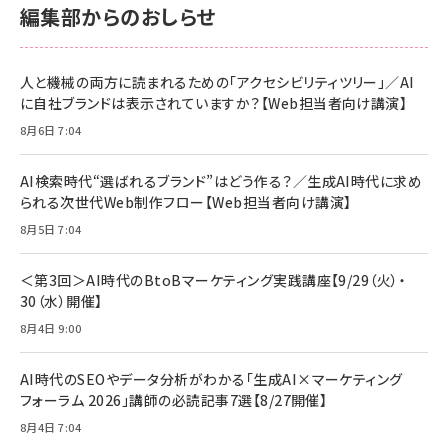
￥2,680
￥2,680
編集部からのおしらせ
anan(アンアン)2026/06/24号 No.2500増刊
スペシャルエディション[王道エンタメの矜持／
NIMASO ガラスフィルム iPhone 17 用 保護フィ
Amazon eギフトカード - Amazonロゴ - クラ
BTS]
ルム 強化ガラス 耐衝撃 高透過率 指紋防止 貼りや
シック
すい ガイド枠付き いPhone17 (6.3インチ) 対応
人と機械の両方に読まれるための「アクセシビリティツリー」／AI
￥1,100
￥5,000
2枚セット DSP25F1698
に自社ブランドは表示されていますか？【Web担当者向け講演】
￥1,599
8月6日 7:04
anan(アンアン)2026/07/08号 No.2502[2026
Anker PowerLine III Flow USB-C & USB-C
年後半、あなたの恋と運命／山田涼介]
【New】Amazon Fire TV Stick HD | 手軽にスト
ケーブル Anker絡まないケーブル 240W 結束バン
リーミングをはじめよう | ストリーミングメディアプ
ド付き USB PD対応 シリコン素材採用 iPhone
￥880
AI検索時代“選ばれるブランド”はどう作る？／生成AI時代に求め
レイヤー
17 / 16 / 15 / Galaxy iPad Pro MacBook
￥1,890
Pro/Air 各種対応 (1.8m ミッドナイトブラック)
られる次世代Web制作フロー【Web担当者向け講演】
￥6,980
ママ投資家が育休中に１億貯めた株式投資
8月5日 7:04
アサヒ飲料 モンスター エナジー 355ml×24本
￥1,870
Anker Soundcore P31i (Bluetooth 6.1) 【完
￥4,192
全ワイヤレスイヤホン/アクティブノイズキャンセリ
＜第3回＞AI時代のBtoBマーケティング実践講座【9/29（火）・
ング/マルチポイント接続 / 最大50時間再生 / PSE
30（水）開催】
組織の成果を最大化する ルールのデザイン
技術基準適合】ブラック
￥5,990
サッポロ 生ビール 黒ラベル 350ml 缶 24本 ビー
8月4日 9:00
￥1,980
ル ケース買い【6/30応募〆切! 黒ラベルビヤセラー
キャンペーン】
Anker PowerLine III Flow USB-C & USB-C
ケーブル Anker絡まないケーブル 240W 結束バン
￥4,857
AI時代のSEOやデータ分析がわかる「生成AI×マーケティング
ド付き USB PD対応 シリコン素材採用 iPhone
フォーラム 2026」講師の必読記事7選【8/27開催】
Amazonランキングをもっと見る
17 / 16 / 15 / Galaxy iPad Pro MacBook
￥1,890
Pro/Air 各種対応 (1.8m ミッドナイトブラック)
8月4日 7:04
Amazonランキングをもっと見る