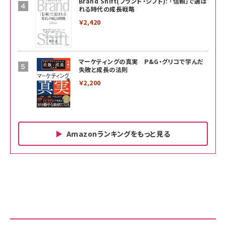
Brand Shift(ブランド・シフト): 「信頼」で選ば
れる時代の成長戦略
￥2,420
マーケティングの真実 P&G・グリコで学んだ
失敗と成長の法則
￥2,200
Amazonランキングをもっと見る
Amazon ビジネス・経済関連書籍 の売れ筋ランキン
Amazon 家電＆カメラ の売れ筋ランキング
Amazon パソコン・周辺機器 の売れ筋ランキング
グ
更新日時：2026/06/26 19:00
更新日時：2026/06/26 19:00
更新日時：2026/06/26 19:00
anan(アンアン)2026/07/01号 No.2501[魅せる
KIOXIA(キオクシア) 旧東芝メモリ microSD
KIOXIA(キオクシア) 旧東芝メモリ microSD
カラダ2026／宮舘涼太]
128GB UHS-I Class10 (最大読出速度
128GB UHS-I Class10 (最大読出速度
100MB/s) Nintendo Switch動作確認済 国内
100MB/s) Nintendo Switch動作確認済 国内
￥880
サポート正規品 メーカー保証5年 KLMEA128G
サポート正規品 メーカー保証5年 KLMEA128G