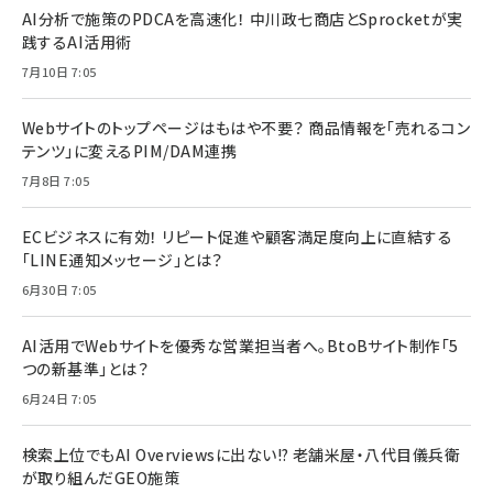
AI分析で施策のPDCAを高速化！ 中川政七商店とSprocketが実
践するAI活用術
7月10日 7:05
Webサイトのトップページはもはや不要？ 商品情報を「売れるコン
テンツ」に変えるPIM/DAM連携
7月8日 7:05
ECビジネスに有効！ リピート促進や顧客満足度向上に直結する
「LINE通知メッセージ」とは？
6月30日 7:05
AI活用でWebサイトを優秀な営業担当者へ。BtoBサイト制作「5
つの新基準」とは？
6月24日 7:05
検索上位でもAI Overviewsに出ない!? 老舗米屋・八代目儀兵衛
が取り組んだGEO施策