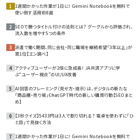
1週間かかった作業が1日に！ Gemini Notebookを無料で
使い倒す活用術8選
SEOで勝つタイトル付けの法則とは？ グーグルから評価され、
流入数を増やす5つの条件
派遣で働く期間、同じ会社・同じ職場を継続希望「3年以上」が
第1位【エン調べ】
アクティブユーザーが2倍に急成長！ JA共済アプリに学
ぶ“ユーザー視点”のUI/UX改善
AI回答のフレーミング（見せ方・提示）は、デジタルの新たな
「商品棚・売り場」――ChatGPT時代の新しい購買行動【SEOまと
め】
【3秒クイズ】5433円は3人で割り切れる？ 電卓を使わずに「ひ
と目」で見抜く方法
1週間かかった作業が1日に！ Gemini Notebookを無料で