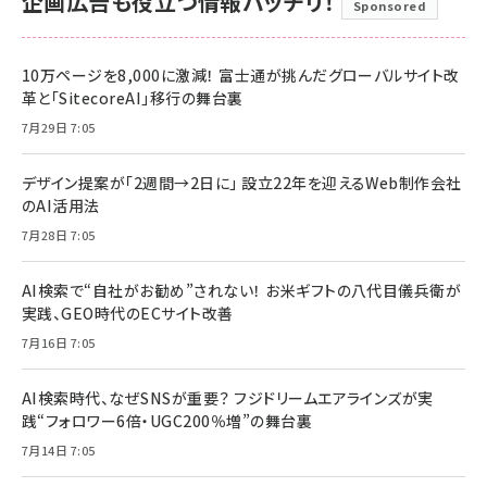
企画広告も役立つ情報バッチリ！
Sponsored
10万ページを8,000に激減！ 富士通が挑んだグローバルサイト改
革と「SitecoreAI」移行の舞台裏
7月29日 7:05
デザイン提案が「2週間→2日に」 設立22年を迎えるWeb制作会社
のAI活用法
7月28日 7:05
AI検索で“自社がお勧め”されない！ お米ギフトの八代目儀兵衛が
実践、GEO時代のECサイト改善
7月16日 7:05
AI検索時代、なぜSNSが重要？ フジドリームエアラインズが実
践“フォロワー6倍・UGC200％増”の舞台裏
7月14日 7:05