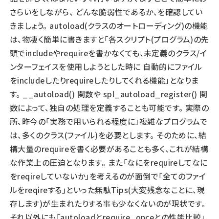
さらいをしながら、 どんな脆弱性であるか、を確認してい
きましょう。 autoload(クラスのオートローディング)の機能
は、物凄く簡単に書きますと「各スクリプト(プログラム)の先
頭でincludeやrequireを書かなくても、未定義のクラス/イ
ンターフェイスを使用しようとした時に 自動的にファイル
をincludeしたりrequireしたりしてくれる機能」となりま
す。 __autoload() 関数や spl_autoload_register() 関
数によって、独自の処理を定義することも可能です。 実際の
所、昨今の「実務で用いられる程度に」複雑なプログラムで
は、多くのクラス(ファイル)を必要とします。 そのために、結
構大量のrequireを書く必要があることも多く、これが結構
な作業上の圧迫となります。 また「なにをrequireしてなに
をreqireしていないか」を考えるのが面倒で「全てのファイ
ルをreqireする」といった無駄Tips(大変残念なことに、現
存します)が生まれたりする事も少なくないのが現状です。
それ以外にも「autoloadとrequire_onceとの性能比較」