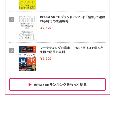
Brand Shift(ブランド・シフト): 「信頼」で選ば
れる時代の成長戦略
￥2,420
マーケティングの真実 P&G・グリコで学んだ
失敗と成長の法則
￥2,200
Amazonランキングをもっと見る
Amazon ビジネス・経済関連書籍 の売れ筋ランキン
Amazon 家電＆カメラ の売れ筋ランキング
Amazon パソコン・周辺機器 の売れ筋ランキング
グ
更新日時：2026/06/26 19:00
更新日時：2026/06/26 19:00
更新日時：2026/06/26 19:00