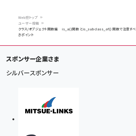
Web担トップ
ユーザー投稿
パ
クラス/オブジェクト関数編 is_a()関数 とis_subclass_of() 関数で注意すべ
きポイント
ン
く
ず
スポンサー企業さま
シルバースポンサー