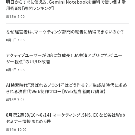
明日からすぐに使える、Gemini Notebookを無料で使い倒す活
用術8選【週間ランキング】
8月5日 8:00
なぜ経営者は、マーケティング部門の報告に納得できないのか？
8月5日 7:05
アクティブユーザーが2倍に急成長！ JA共済アプリに学ぶ“ユー
ザー視点”のUI/UX改善
8月5日 7:05
AI検索時代“選ばれるブランド”はどう作る？／生成AI時代に求め
られる次世代Web制作フロー【Web担当者向け講演】
8月5日 7:04
8月第2週【8/10～8/14】 マーケティング、SNS、ECなど各社Web
セミナー情報まとめ 6件
8月4日 10:00