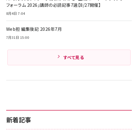
￥4,857
束バンド付き USB PD対応 シリコン素材採用
フォーラム 2026」講師の必読記事7選【8/27開催】
iPhone 17 / 16 / 15 / Galaxy iPad Pro
￥1,890
Amazonランキングをもっと見る
MacBook Pro/Air 各種対応 (1.8m ミッドナ
8月4日 7:04
イトブラック)
Amazonランキングをもっと見る
Web担 編集後記 2026年7月
Amazonランキングをもっと見る
7月31日 15:00
すべて見る
新着記事