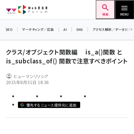
メ
Web担当者Forum
イ
検索
MENU
ン
コ
SEO
マーケティング／広告
AI
SNS
アクセス解析／データ分析
＼ 
ン
7月
テ
クラス/オブジェクト関数編 is_a()関数 と
差
ン
is_subclass_of() 関数で注意すべきポイント
▼
ツ
seo (3516)
に
ヒューマンリソシア
ai (2799)
移
2015年8月31日 18:36
動
youtube (2420)
note (2308)
優先するニュース提供元に追加
セミナー (2296)
z世代 (1617)
meo (1274)