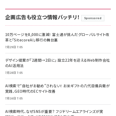
企画広告も役立つ情報バッチリ！
Sponsored
10万ページを8,000に激減！ 富士通が挑んだグローバルサイト改
革と「SitecoreAI」移行の舞台裏
7月29日 7:05
デザイン提案が「2週間→2日に」 設立22年を迎えるWeb制作会社
のAI活用法
7月28日 7:05
AI検索で“自社がお勧め”されない！ お米ギフトの八代目儀兵衛が
実践、GEO時代のECサイト改善
7月16日 7:05
AI検索時代、なぜSNSが重要？ フジドリームエアラインズが実