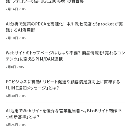
践“フォロワー6倍・UGC200％増”の舞台裏
7月14日 7:05
AI分析で施策のPDCAを高速化！ 中川政七商店とSprocketが実
践するAI活用術
7月10日 7:05
Webサイトのトップページはもはや不要？ 商品情報を「売れるコン
テンツ」に変えるPIM/DAM連携
7月8日 7:05
ECビジネスに有効！ リピート促進や顧客満足度向上に直結する
「LINE通知メッセージ」とは？
6月30日 7:05
AI活用でWebサイトを優秀な営業担当者へ。BtoBサイト制作「5
つの新基準」とは？
6月24日 7:05