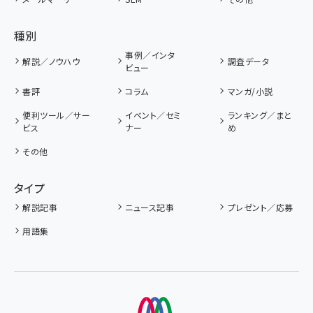
種別
事例／インタ
解説／ノウハウ
調査データ
ビュー
書評
コラム
マンガ/小説
便利ツール／サー
イベント／セミ
ランキング／まと
ビス
ナー
め
その他
タイプ
解説記事
ニュース記事
プレゼント／応募
用語集