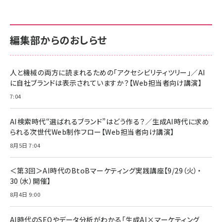
anan(アンアン)2026/07/01号 No.2501[魅
KIOXIA(キオクシア) 旧東芝メモリ microSD
KIOXIA(キオクシア) 旧東芝メモリ microSD
せるカラダ2026／宮舘涼太]
128GB UHS-I Class10 (最大読出速度
128GB UHS-I Class10 (最大読出速度
100MB/s) Nintendo Switch動作確認済 国
100MB/s) Nintendo Switch動作確認済 国
￥880
内サポート正規品 メーカー保証5年
内サポート正規品 メーカー保証5年
￥2,680
￥2,680
KLMEA128G
KLMEA128G
編集部からのおしらせ
anan(アンアン)2026/06/24号 No.2500増
刊 スペシャルエディション[王道エンタメの矜
NIMASO ガラスフィルム iPhone 17 用 保護
Amazon eギフトカード - Amazonロゴ - ク
持／BTS]
フィルム 強化ガラス 耐衝撃 高透過率 指紋防
ラシック
止 貼りやすい ガイド枠付き いPhone17 (6.3
人と機械の両方に読まれるための「アクセシビリティツリー」／AI
￥1,100
￥5,000
インチ) 対応 2枚セット DSP25F1698
に自社ブランドは表示されていますか？【Web担当者向け講演】
￥1,599
7:04
anan(アンアン)2026/07/08号
Anker PowerLine III Flow USB-C & USB-
No.2502[2026年後半、あなたの恋と運命／山
【New】Amazon Fire TV Stick HD | 手軽に
C ケーブル Anker絡まないケーブル 240W 結
田涼介]
ストリーミングをはじめよう | ストリーミングメ
束バンド付き USB PD対応 シリコン素材採用
AI検索時代“選ばれるブランド”はどう作る？／生成AI時代に求め
ディアプレイヤー
iPhone 17 / 16 / 15 / Galaxy iPad Pro
￥880
￥1,890
MacBook Pro/Air 各種対応 (1.8m ミッドナ
られる次世代Web制作フロー【Web担当者向け講演】
￥6,980
イトブラック)
8月5日 7:04
ママ投資家が育休中に１億貯めた株式投資
アサヒ飲料 モンスター エナジー 355ml×24
Anker Soundcore P31i (Bluetooth 6.1)
本
￥1,870
【完全ワイヤレスイヤホン/アクティブノイズキャ
＜第3回＞AI時代のBtoBマーケティング実践講座【9/29（火）・
￥4,192
ンセリング/マルチポイント接続 / 最大50時間
30（水）開催】
再生 / PSE技術基準適合】ブラック
￥5,990
組織の成果を最大化する ルールのデザイン
サッポロ 生ビール 黒ラベル 350ml 缶 24本
8月4日 9:00
ビール ケース買い【6/30応募〆切! 黒ラベルビ
￥1,980
Anker PowerLine III Flow USB-C & USB-
ヤセラーキャンペーン】
C ケーブル Anker絡まないケーブル 240W 結
AI時代のSEOやデータ分析がわかる「生成AI×マーケティング