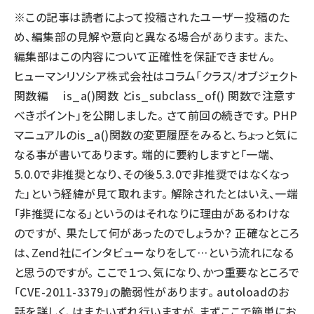
※この記事は読者によって投稿されたユーザー投稿のた
llmo (1155)
め、編集部の見解や意向と異なる場合があります。 また、
編集部はこの内容について正確性を保証できません。
ヒューマンリソシア株式会社はコラム「クラス/オブジェクト
関数編 is_a()関数 とis_subclass_of() 関数で注意す
べきポイント」を公開しました。 さて前回の続きです。 PHP
マニュアルのis_a()関数の変更履歴をみると、ちょっと気に
なる事が書いてあります。 端的に要約しますと「一端、
5.0.0で非推奨となり、その後5.3.0で非推奨ではなくなっ
た」という経緯が見て取れます。 解除されたとはいえ、一端
「非推奨になる」というのはそれなりに理由があるわけな
のですが、 果たして何があったのでしょうか？ 正確なところ
は、Zend社にインタビューなりをして…という流れになる
と思うのですが。 ここで１つ、気になり、かつ重要なところで
「CVE-2011-3379」の脆弱性があります。 autoloadのお
話を詳しく、はまたいずれ行いますが、まずここで簡単にお