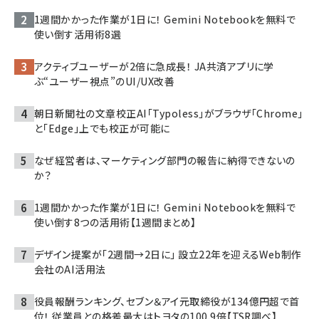
1週間かかった作業が1日に！ Gemini Notebookを無料で
使い倒す活用術8選
アクティブユーザーが2倍に急成長！ JA共済アプリに学
ぶ“ユーザー視点”のUI/UX改善
朝日新聞社の文章校正AI「Typoless」がブラウザ「Chrome」
と「Edge」上でも校正が可能に
なぜ経営者は、マーケティング部門の報告に納得できないの
か？
1週間かかった作業が1日に！ Gemini Notebookを無料で
使い倒す8つの活用術【1週間まとめ】
デザイン提案が「2週間→2日に」 設立22年を迎えるWeb制作
会社のAI活用法
役員報酬ランキング、セブン＆アイ元取締役が134億円超で首
位！ 従業員との格差最大はトヨタの100.9倍【TSR調べ】