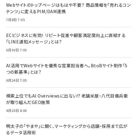
Webサイトのトップページはもはや不要？ 商品情報を「売れるコン
テンツ」に変えるPIM/DAM連携
7月8日 7:05
ECビジネスに有効！ リピート促進や顧客満足度向上に直結する
「LINE通知メッセージ」とは？
6月30日 7:05
AI活用でWebサイトを優秀な営業担当者へ。BtoBサイト制作「5
つの新基準」とは？
6月24日 7:05
検索上位でもAI Overviewsに出ない!? 老舗米屋・八代目儀兵衛
が取り組んだGEO施策
4月20日 8:00
明太子の「やまや」に聞く、マーケティングから店舗・採用まで広が
るデータ活用術