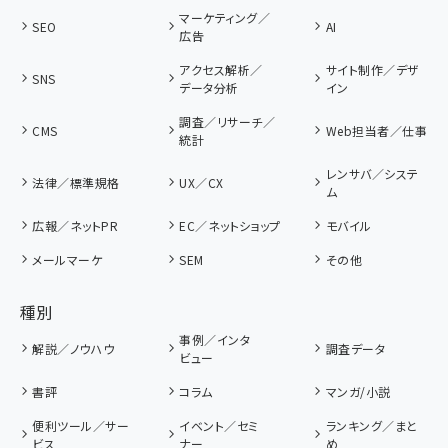
マーケティング／
SEO
AI
広告
アクセス解析／
サイト制作／デザ
SNS
データ分析
イン
調査／リサーチ／
CMS
Web担当者／仕事
統計
レンサバ／システ
法律／標準規格
UX／CX
ム
広報／ネットPR
EC／ネットショップ
モバイル
メールマーケ
SEM
その他
種別
事例／インタ
解説／ノウハウ
調査データ
ビュー
書評
コラム
マンガ/小説
便利ツール／サー
イベント／セミ
ランキング／まと
ビス
ナー
め