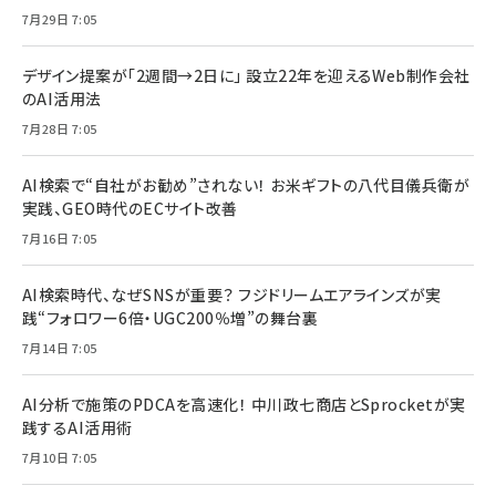
7月29日 7:05
デザイン提案が「2週間→2日に」 設立22年を迎えるWeb制作会社
のAI活用法
7月28日 7:05
AI検索で“自社がお勧め”されない！ お米ギフトの八代目儀兵衛が
実践、GEO時代のECサイト改善
7月16日 7:05
AI検索時代、なぜSNSが重要？ フジドリームエアラインズが実
践“フォロワー6倍・UGC200％増”の舞台裏
7月14日 7:05
AI分析で施策のPDCAを高速化！ 中川政七商店とSprocketが実
践するAI活用術
7月10日 7:05