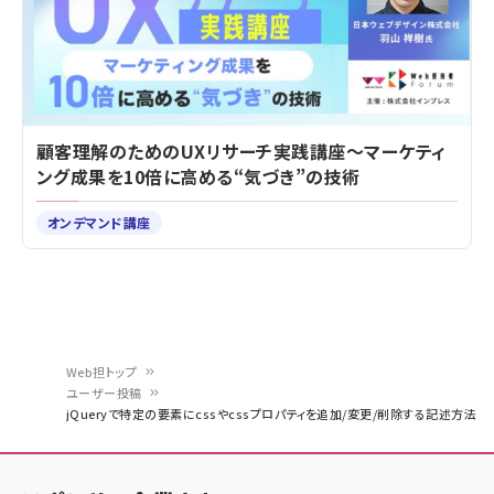
顧客理解のためのUXリサーチ実践講座～マーケティ
ング成果を10倍に高める“気づき”の技術
オンデマンド講座
Web担トップ
ユーザー投稿
パ
jQueryで特定の要素にcssやcssプロパティを追加/変更/削除する記述方法
ン
く