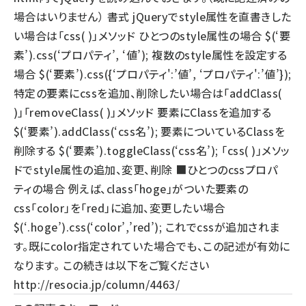
場合はいりません）
書式 jQueryでstyle属性を直書きした
い場合は「css( )」メソッド ひとつのstyle属性の場合 $(‘要
素’).css(‘プロパティ’, ‘値’); 複数のstyle属性を設定する
場合 $(‘要素’).css({‘プロパティ':’値’, ‘プロパティ':’値’});
特定の要素にcssを追加、削除したい場合は「addClass(
)」「removeClass( )」メソッド 要素にClassを追加する
$(‘要素’).addClass(‘css名’); 要素についているClassを
削除する $(‘要素’).toggleClass(‘css名’); 「css( )」メソッ
ドでstyle属性の追加、変更、削除 ■ひとつのcssプロパ
ティの場合 例えば、class「hoge」がついた要素の
css「color」を「red」に追加、変更したい場合
$(‘.hoge’).css(‘color’,’red’); これでcssが追加されま
す。既にcolor指定されていた場合でも、この記述が有効に
なります。 この続きは以下をご覧ください
http://resocia.jp/column/4463/