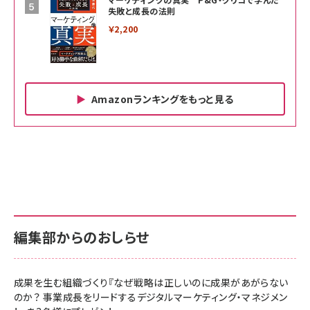
失敗と成長の法則
￥2,200
Amazonランキングをもっと見る
Amazon ビジネス・経済関連書籍 の売れ筋ランキン
Amazon 家電＆カメラ の売れ筋ランキング
Amazon パソコン・周辺機器 の売れ筋ランキング
グ
更新日時：2026/06/26 19:00
更新日時：2026/06/26 19:00
更新日時：2026/06/26 19:00
anan(アンアン)2026/07/01号 No.2501[魅せる
KIOXIA(キオクシア) 旧東芝メモリ microSD
KIOXIA(キオクシア) 旧東芝メモリ microSD
カラダ2026／宮舘涼太]
128GB UHS-I Class10 (最大読出速度
128GB UHS-I Class10 (最大読出速度
100MB/s) Nintendo Switch動作確認済 国内
100MB/s) Nintendo Switch動作確認済 国内
￥880
サポート正規品 メーカー保証5年 KLMEA128G
サポート正規品 メーカー保証5年 KLMEA128G
￥2,680
￥2,680
編集部からのおしらせ
anan(アンアン)2026/06/24号 No.2500増刊
スペシャルエディション[王道エンタメの矜持／
NIMASO ガラスフィルム iPhone 17 用 保護フィ
Amazon eギフトカード - Amazonロゴ - クラ
BTS]
ルム 強化ガラス 耐衝撃 高透過率 指紋防止 貼りや
シック
すい ガイド枠付き いPhone17 (6.3インチ) 対応
成果を生む組織づくり『なぜ戦略は正しいのに成果があがらない
￥1,100
￥5,000
2枚セット DSP25F1698
のか？ 事業成長をリードするデジタルマーケティング・マネジメン
￥1,599