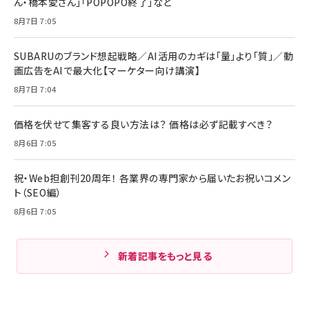
ん・橋本愛さん」「POPOPO終了」など
8月7日 7:05
SUBARUのブランド想起戦略／AI活用のカギは「量」より「質」／動
画広告をAIで最大化【マーケター向け講演】
8月7日 7:04
価格を伏せて集客する良い方法は？ 価格は必ず記載すべき？
8月6日 7:05
祝・Web担創刊20周年！ 各業界の専門家から届いたお祝いコメン
ト（SEO編）
8月6日 7:05
新着記事をもっと見る