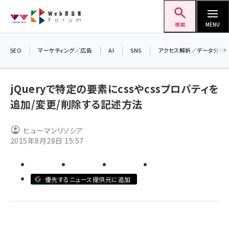
メ
Web担当者Forum
イ
検索
MENU
ン
コ
SEO
マーケティング／広告
AI
SNS
アクセス解析／データ分析
ン
テ
jQueryで特定の要素にcssやcssプロパティを
ン
追加/変更/削除する記述方法
ツ
seo (3532)
に
ヒューマンリソシア
ai (2814)
移
2015年8月28日 15:57
動
youtube (2441)
note (2317)
優先するニュース提供元に追加
セミナー (2310)
z世代 (1623)
meo (1277)