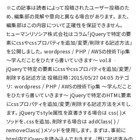
※この記事は読者によって投稿されたユーザー投稿のた
llmo (1167)
め、編集部の見解や意向と異なる場合があります。 また、
編集部はこの内容について正確性を保証できません。
ヒューマンリソシア株式会社はコラム「jQueryで特定の要
素にcssやcssプロパティを追加/変更/削除する記述方法」
を公開しました。 wordpress / PHP / AWSの技術Tip集
～学んだことをひたすら書いていきます～ vol.8 ‐
jQueryで特定の要素にcssやcssプロパティを追加/変更/
削除する記述方法 投稿日時：2015/05/27 04:05 カテゴ
リ： wordpress / PHP / AWSの技術Tip集 ～学んだこと
をひたすら書いていきます～ jQueryで特定のHTML要素
にcssプロパティを追加/変更/削除する記述方法をメモし
ます。 jQueryでstyle属性を直書きする場合は css( )メ
ソッドを、cssを追加、削除する場合は addClass( ) /
removeClass( )メソッドを使用します。 まずは、事前に
html内でjQueryを読み込んでおきます。（既に記述済みの