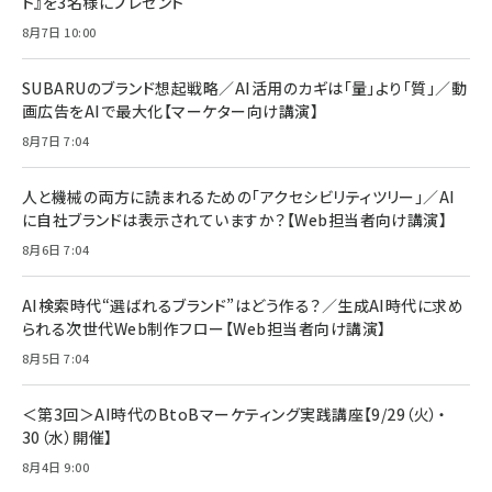
ト』を3名様にプレゼント
anan(アンアン)2026/07/08号 No.2502[2026
Anker PowerLine III Flow USB-C & USB-C
年後半、あなたの恋と運命／山田涼介]
【New】Amazon Fire TV Stick HD | 手軽にスト
ケーブル Anker絡まないケーブル 240W 結束バン
8月7日 10:00
リーミングをはじめよう | ストリーミングメディアプ
ド付き USB PD対応 シリコン素材採用 iPhone
￥880
レイヤー
17 / 16 / 15 / Galaxy iPad Pro MacBook
￥1,890
Pro/Air 各種対応 (1.8m ミッドナイトブラック)
SUBARUのブランド想起戦略／AI活用のカギは「量」より「質」／動
￥6,980
画広告をAIで最大化【マーケター向け講演】
ママ投資家が育休中に１億貯めた株式投資
アサヒ飲料 モンスター エナジー 355ml×24本
￥1,870
8月7日 7:04
Anker Soundcore P31i (Bluetooth 6.1) 【完
￥4,192
全ワイヤレスイヤホン/アクティブノイズキャンセリ
ング/マルチポイント接続 / 最大50時間再生 / PSE
人と機械の両方に読まれるための「アクセシビリティツリー」／AI
組織の成果を最大化する ルールのデザイン
技術基準適合】ブラック
￥5,990
サッポロ 生ビール 黒ラベル 350ml 缶 24本 ビー
に自社ブランドは表示されていますか？【Web担当者向け講演】
￥1,980
ル ケース買い【6/30応募〆切! 黒ラベルビヤセラー
8月6日 7:04
キャンペーン】
Anker PowerLine III Flow USB-C & USB-C
ケーブル Anker絡まないケーブル 240W 結束バン
￥4,857
ド付き USB PD対応 シリコン素材採用 iPhone
AI検索時代“選ばれるブランド”はどう作る？／生成AI時代に求め
Amazonランキングをもっと見る
17 / 16 / 15 / Galaxy iPad Pro MacBook
￥1,890
られる次世代Web制作フロー【Web担当者向け講演】
Pro/Air 各種対応 (1.8m ミッドナイトブラック)
Amazonランキングをもっと見る
8月5日 7:04
Amazonランキングをもっと見る
＜第3回＞AI時代のBtoBマーケティング実践講座【9/29（火）・
30（水）開催】
8月4日 9:00