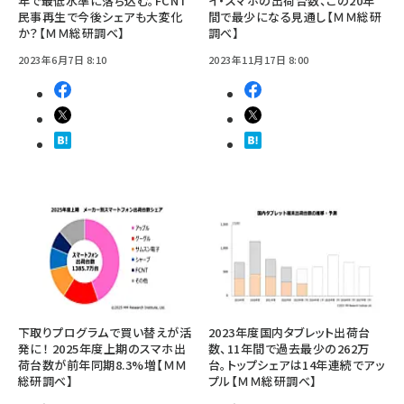
年で最低水準に落ち込む。FCNT
イ・スマホの出荷台数、この20年
民事再生で今後シェアも大変化
間で最少になる見通し【ＭＭ総研
か？【ＭＭ総研調べ】
調べ】
2023年6月7日 8:10
2023年11月17日 8:00
下取りプログラムで買い替えが活
2023年度国内タブレット出荷台
発に！ 2025年度上期のスマホ出
数、11年間で過去最少の262万
荷台数が前年同期8.3%増【ＭＭ
台。トップシェアは14年連続でアッ
総研調べ】
プル【ＭＭ総研調べ】