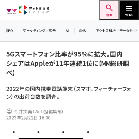
メ
Web担当者Forum
イ
検索
MENU
ン
コ
SEO
マーケティング／広告
AI
SNS
アクセス解析／データ分析
＼ 
ン
7月
テ
5Gスマートフォン比率が95%に拡大。国内
差し
ン
シェアはAppleが11年連続1位に【ＭＭ総研調
▼
ツ
seo (3516)
べ】
に
ai (2799)
移
2022年の国内携帯電話端末（スマホ、フィーチャーフォ
動
youtube (2420)
ン）の出荷台数を調査。
note (2308)
今井扶美（Web担編集部）
セミナー (2296)
2023年2月22日 16:00
z世代 (1617)
meo (1274)