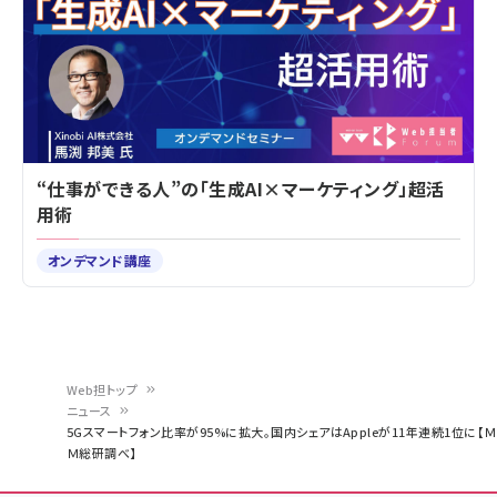
“仕事ができる人”の「生成AI×マーケティング」超活
用術
オンデマンド講座
Web担トップ
ニュース
パ
5Gスマートフォン比率が95%に拡大。国内シェアはAppleが11年連続1位に【Ｍ
Ｍ総研調べ】
ン