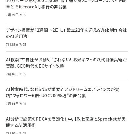
10万ページを8,000に激減！ 富士通が挑んだグローバルサイト改
革と「SitecoreAI」移行の舞台裏
7月29日 7:05
デザイン提案が「2週間→2日に」 設立22年を迎えるWeb制作会社
のAI活用法
7月28日 7:05
AI検索で“自社がお勧め”されない！ お米ギフトの八代目儀兵衛が
実践、GEO時代のECサイト改善
7月16日 7:05
AI検索時代、なぜSNSが重要？ フジドリームエアラインズが実
践“フォロワー6倍・UGC200％増”の舞台裏
7月14日 7:05
AI分析で施策のPDCAを高速化！ 中川政七商店とSprocketが実
践するAI活用術
7月10日 7:05