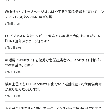
Webサイトのトップページはもはや不要？ 商品情報を「売れるコン
テンツ」に変えるPIM/DAM連携
7月8日 7:05
ECビジネスに有効！ リピート促進や顧客満足度向上に直結する
「LINE通知メッセージ」とは？
6月30日 7:05
AI活用でWebサイトを優秀な営業担当者へ。BtoBサイト制作「5
つの新基準」とは？
6月24日 7:05
検索上位でもAI Overviewsに出ない!? 老舗米屋・八代目儀兵衛
が取り組んだGEO施策
4月20日 8:00
明太子の「やまや」に聞く、マーケティングから店舗・採用まで広が