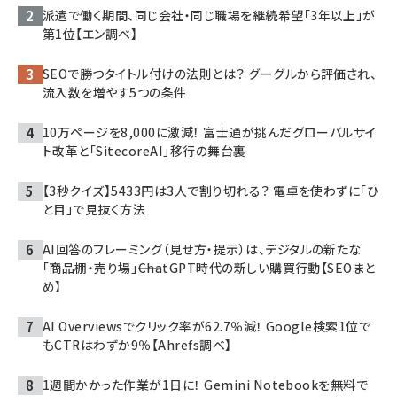
派遣で働く期間、同じ会社・同じ職場を継続希望「3年以上」が
第1位【エン調べ】
SEOで勝つタイトル付けの法則とは？ グーグルから評価され、
流入数を増やす5つの条件
10万ページを8,000に激減！ 富士通が挑んだグローバルサイ
ト改革と「SitecoreAI」移行の舞台裏
【3秒クイズ】5433円は3人で割り切れる？ 電卓を使わずに「ひ
と目」で見抜く方法
AI回答のフレーミング（見せ方・提示）は、デジタルの新たな
「商品棚・売り場」――ChatGPT時代の新しい購買行動【SEOまと
め】
AI Overviewsでクリック率が62.7％減！ Google検索1位で
もCTRはわずか9％【Ahrefs調べ】
1週間かかった作業が1日に！ Gemini Notebookを無料で