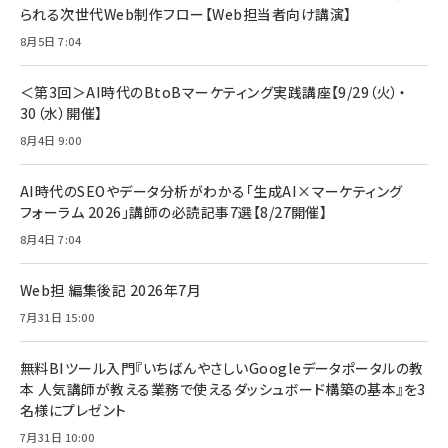
2枚セット DSP25F1698
られる次世代Web制作フロー【Web担当者向け講演】
￥1,599
8月5日 7:04
anan(アンアン)2026/07/08号 No.2502[2026
Anker PowerLine III Flow USB-C & USB-C
年後半、あなたの恋と運命／山田涼介]
【New】Amazon Fire TV Stick HD | 手軽にスト
ケーブル Anker絡まないケーブル 240W 結束バン
リーミングをはじめよう | ストリーミングメディアプ
ド付き USB PD対応 シリコン素材採用 iPhone
￥880
＜第3回＞AI時代のBtoBマーケティング実践講座【9/29（火）・
レイヤー
17 / 16 / 15 / Galaxy iPad Pro MacBook
￥1,890
Pro/Air 各種対応 (1.8m ミッドナイトブラック)
30（水）開催】
￥6,980
ママ投資家が育休中に１億貯めた株式投資
8月4日 9:00
アサヒ飲料 モンスター エナジー 355ml×24本
￥1,870
Anker Soundcore P31i (Bluetooth 6.1) 【完
￥4,192
全ワイヤレスイヤホン/アクティブノイズキャンセリ
AI時代のSEOやデータ分析がわかる「生成AI×マーケティング
ング/マルチポイント接続 / 最大50時間再生 / PSE
フォーラム 2026」講師の必読記事7選【8/27開催】
組織の成果を最大化する ルールのデザイン
技術基準適合】ブラック
￥5,990
サッポロ 生ビール 黒ラベル 350ml 缶 24本 ビー
8月4日 7:04
￥1,980
ル ケース買い【6/30応募〆切! 黒ラベルビヤセラー
キャンペーン】
Anker PowerLine III Flow USB-C & USB-C
ケーブル Anker絡まないケーブル 240W 結束バン
￥4,857
Web担 編集後記 2026年7月
ド付き USB PD対応 シリコン素材採用 iPhone
Amazonランキングをもっと見る
7月31日 15:00
17 / 16 / 15 / Galaxy iPad Pro MacBook
￥1,890
Pro/Air 各種対応 (1.8m ミッドナイトブラック)
Amazonランキングをもっと見る
無料BIツール入門『いちばんやさしいGoogleデータポータルの教
本 人気講師が教える業務で使えるダッシュボード構築の基本』を3
Amazonランキングをもっと見る
名様にプレゼント
7月31日 10:00