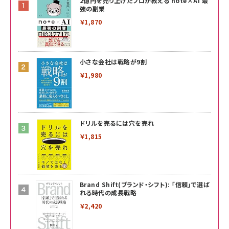
2億円を売り上げたプロが教える note×AI 最
強の副業
￥1,870
小さな会社は戦略が9割
￥1,980
ドリルを売るには穴を売れ
￥1,815
Brand Shift(ブランド・シフト): 「信頼」で選ば
れる時代の成長戦略
￥2,420