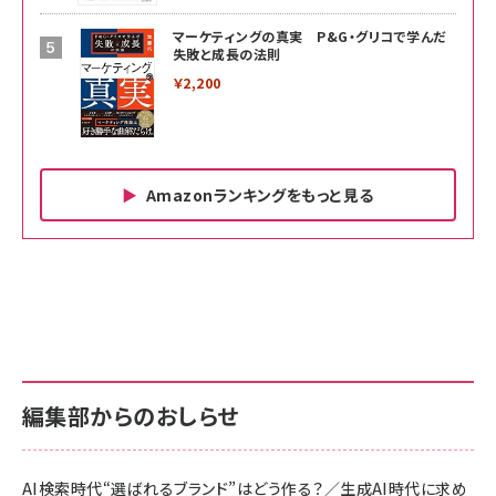
マーケティングの真実 P&G・グリコで学んだ
失敗と成長の法則
￥2,200
Amazonランキングをもっと見る
Amazon ビジネス・経済関連書籍 の売れ筋ランキン
Amazon 家電＆カメラ の売れ筋ランキング
Amazon パソコン・周辺機器 の売れ筋ランキング
グ
更新日時：2026/06/26 19:00
更新日時：2026/06/26 19:00
更新日時：2026/06/26 19:00
anan(アンアン)2026/07/01号 No.2501[魅せる
KIOXIA(キオクシア) 旧東芝メモリ microSD
KIOXIA(キオクシア) 旧東芝メモリ microSD
カラダ2026／宮舘涼太]
128GB UHS-I Class10 (最大読出速度
128GB UHS-I Class10 (最大読出速度
100MB/s) Nintendo Switch動作確認済 国内
100MB/s) Nintendo Switch動作確認済 国内
￥880
サポート正規品 メーカー保証5年 KLMEA128G
サポート正規品 メーカー保証5年 KLMEA128G
￥2,680
￥2,680
編集部からのおしらせ
anan(アンアン)2026/06/24号 No.2500増刊
スペシャルエディション[王道エンタメの矜持／
NIMASO ガラスフィルム iPhone 17 用 保護フィ
Amazon eギフトカード - Amazonロゴ - クラ
BTS]
ルム 強化ガラス 耐衝撃 高透過率 指紋防止 貼りや
シック
すい ガイド枠付き いPhone17 (6.3インチ) 対応
AI検索時代“選ばれるブランド”はどう作る？／生成AI時代に求め
￥1,100
￥5,000