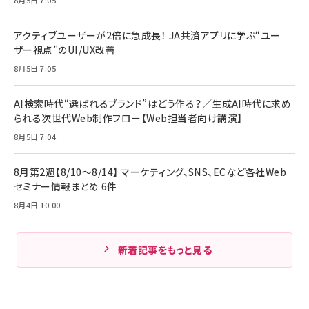
8月5日 7:05
アクティブユーザーが2倍に急成長！ JA共済アプリに学ぶ“ユー
ザー視点”のUI/UX改善
8月5日 7:05
AI検索時代“選ばれるブランド”はどう作る？／生成AI時代に求め
られる次世代Web制作フロー【Web担当者向け講演】
8月5日 7:04
8月第2週【8/10～8/14】 マーケティング、SNS、ECなど各社Web
セミナー情報まとめ 6件
8月4日 10:00
新着記事をもっと見る