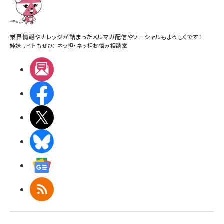
業界情報やナレッジが詰まったメルマガ配信やソーシャルもよろしくです！
姉妹サイトもぜひ：
ネッ担
・
ネッ担お悩み相談室
メルマガ
Facebook
X(エックス)
BlueSky
Googleニュース
RSS