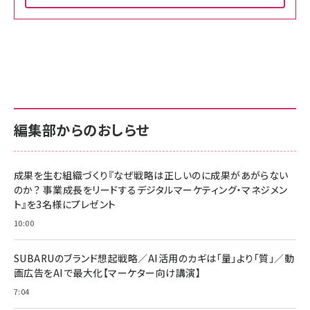
Amazon ビジネス・経済関連書籍 の売れ筋ランキン
Amazon 家電＆カメラ の売れ筋ランキング
Amazon パソコン・周辺機器 の売れ筋ランキング
グ
更新日時：2026/06/26 19:00
更新日時：2026/06/26 19:00
更新日時：2026/06/26 19:00
anan(アンアン)2026/07/01号 No.2501[魅せる
KIOXIA(キオクシア) 旧東芝メモリ microSD
KIOXIA(キオクシア) 旧東芝メモリ microSD
カラダ2026／宮舘涼太]
128GB UHS-I Class10 (最大読出速度
128GB UHS-I Class10 (最大読出速度
100MB/s) Nintendo Switch動作確認済 国内
100MB/s) Nintendo Switch動作確認済 国内
￥880
サポート正規品 メーカー保証5年 KLMEA128G
サポート正規品 メーカー保証5年 KLMEA128G
￥2,680
￥2,680
編集部からのおしらせ
anan(アンアン)2026/06/24号 No.2500増刊
スペシャルエディション[王道エンタメの矜持／
NIMASO ガラスフィルム iPhone 17 用 保護フィ
Amazon eギフトカード - Amazonロゴ - クラ
BTS]
ルム 強化ガラス 耐衝撃 高透過率 指紋防止 貼りや
シック
すい ガイド枠付き いPhone17 (6.3インチ) 対応
成果を生む組織づくり『なぜ戦略は正しいのに成果があがらない
￥1,100
￥5,000
2枚セット DSP25F1698
のか？ 事業成長をリードするデジタルマーケティング・マネジメン
￥1,599
ト』を3名様にプレゼント
anan(アンアン)2026/07/08号 No.2502[2026
Anker PowerLine III Flow USB-C & USB-C
年後半、あなたの恋と運命／山田涼介]
【New】Amazon Fire TV Stick HD | 手軽にスト
ケーブル Anker絡まないケーブル 240W 結束バン
10:00
リーミングをはじめよう | ストリーミングメディアプ
ド付き USB PD対応 シリコン素材採用 iPhone
￥880
レイヤー
17 / 16 / 15 / Galaxy iPad Pro MacBook
￥1,890
Pro/Air 各種対応 (1.8m ミッドナイトブラック)
SUBARUのブランド想起戦略／AI活用のカギは「量」より「質」／動
￥6,980
画広告をAIで最大化【マーケター向け講演】
ママ投資家が育休中に１億貯めた株式投資
アサヒ飲料 モンスター エナジー 355ml×24本
￥1,870
7:04
Anker Soundcore P31i (Bluetooth 6.1) 【完
￥4,192
全ワイヤレスイヤホン/アクティブノイズキャンセリ