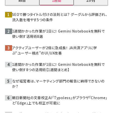
昨日
1週間
1か月
SEOで勝つタイトル付けの法則とは？ グーグルから評価され、
流入数を増やす5つの条件
1週間かかった作業が1日に！ Gemini Notebookを無料で
使い倒す活用術8選
アクティブユーザーが2倍に急成長！ JA共済アプリに学
ぶ“ユーザー視点”のUI/UX改善
1週間かかった作業が1日に！ Gemini Notebookを無料で
使い倒す8つの活用術【1週間まとめ】
なぜ経営者は、マーケティング部門の報告に納得できないの
か？
朝日新聞社の文章校正AI「Typoless」がブラウザ「Chrome」
と「Edge」上でも校正が可能に