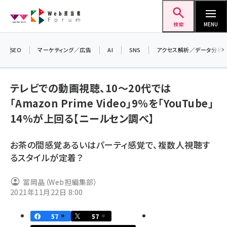
メ
Web担当者Forum
イ
検索
MENU
ン
コ
SEO
マーケティング／広告
AI
SNS
アクセス解析／データ分析
＼ 
ン
生成
テ
テレビでの動画視聴、10～20代では
るセ
ン
「Amazon Prime Video」9％を「YouTube」
202
ツ
seo (3524)
14％が上回る【ニールセン調べ】
▼申
に
ai (2804)
移
お茶の間感覚あるいはパーティ感覚で、複数人視聴す
動
youtube (2431)
るスタイルが定着？
note (2312)
冨岡晶（Web担編集部）
セミナー (2306)
2021年11月22日 8:00
z世代 (1622)
57
57
meo (1275)