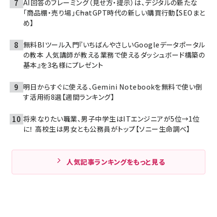
AI回答のフレーミング（見せ方・提示）は、デジタルの新たな
「商品棚・売り場」――ChatGPT時代の新しい購買行動【SEOまと
め】
無料BIツール入門『いちばんやさしいGoogleデータポータル
の教本 人気講師が教える業務で使えるダッシュボード構築の
基本』を3名様にプレゼント
明日からすぐに使える、Gemini Notebookを無料で使い倒
す活用術8選【週間ランキング】
将来なりたい職業、男子中学生はITエンジニアが5位→1位
に！ 高校生は男女とも公務員がトップ【ソニー生命調べ】
人気記事ランキングをもっと見る