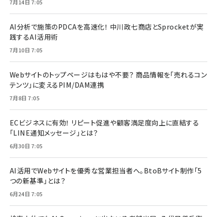
7月14日 7:05
AI分析で施策のPDCAを高速化！ 中川政七商店とSprocketが実
践するAI活用術
7月10日 7:05
Webサイトのトップページはもはや不要？ 商品情報を「売れるコン
テンツ」に変えるPIM/DAM連携
7月8日 7:05
ECビジネスに有効！ リピート促進や顧客満足度向上に直結する
「LINE通知メッセージ」とは？
6月30日 7:05
AI活用でWebサイトを優秀な営業担当者へ。BtoBサイト制作「5
つの新基準」とは？
6月24日 7:05