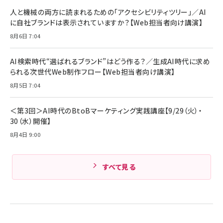
ング/マルチポイント接続 / 最大50時間再生 / PSE
人と機械の両方に読まれるための「アクセシビリティツリー」／AI
組織の成果を最大化する ルールのデザイン
技術基準適合】ブラック
￥5,990
サッポロ 生ビール 黒ラベル 350ml 缶 24本 ビー
に自社ブランドは表示されていますか？【Web担当者向け講演】
￥1,980
ル ケース買い【6/30応募〆切! 黒ラベルビヤセラー
8月6日 7:04
キャンペーン】
Anker PowerLine III Flow USB-C & USB-C
ケーブル Anker絡まないケーブル 240W 結束バン
￥4,857
ド付き USB PD対応 シリコン素材採用 iPhone
AI検索時代“選ばれるブランド”はどう作る？／生成AI時代に求め
Amazonランキングをもっと見る
17 / 16 / 15 / Galaxy iPad Pro MacBook
￥1,890
られる次世代Web制作フロー【Web担当者向け講演】
Pro/Air 各種対応 (1.8m ミッドナイトブラック)
Amazonランキングをもっと見る
8月5日 7:04
Amazonランキングをもっと見る
＜第3回＞AI時代のBtoBマーケティング実践講座【9/29（火）・
30（水）開催】
8月4日 9:00
すべて見る