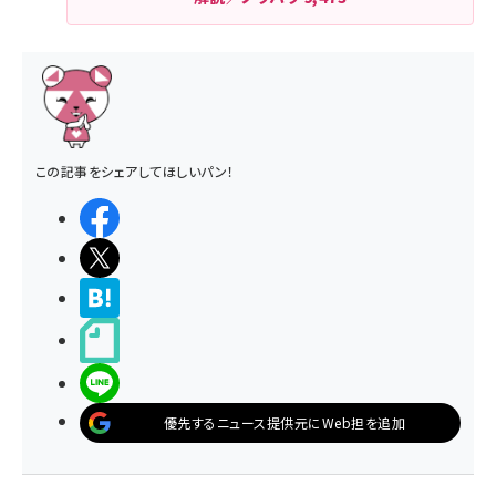
この記事をシェアしてほしいパン！
シェアする
ポストする
>ブクマする
noteで書く
LINEで送る
優先するニュース提供元にWeb担を追加