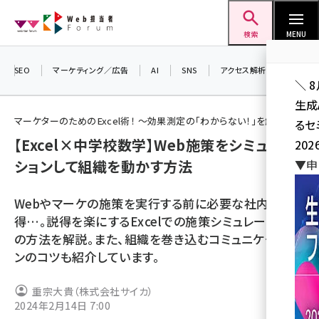
メ
Web担当者Forum
イ
検索
MENU
ン
コ
SEO
マーケティング／広告
AI
SNS
アクセス解析／データ分析
＼ 
ン
生成
テ
マーケターのためのExcel術！ ～効果測定の「わからない！」を解決～
るセ
ン
【Excel×中学校数学】Web施策をシミュレー
202
ツ
seo (3532)
ションして組織を動かす方法
▼申
に
ai (2814)
移
Webやマーケの施策を実行する前に必要な社内の説
動
youtube (2441)
得…。説得を楽にするExcelでの施策シミュレーション
の方法を解説。また、組織を巻き込むコミュニケーショ
note (2317)
ンのコツも紹介しています。
セミナー (2310)
重宗大貴（株式会社サイカ）
z世代 (1623)
2024年2月14日 7:00
meo (1277)