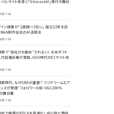
バルサイト改革と「SitecoreAI」移行の舞台
9日 7:05
ザイン提案が「2週間→2日に」 設立22年を迎
るWeb制作会社のAI活用法
8日 7:05
I検索で“自社がお勧め”されない！ お米ギフト
八代目儀兵衛が実践、GEO時代のECサイト改
6日 7:05
検索時代、なぜSNSが重要？ フジドリームエア
ンズが実践“フォロワー6倍・UGC200％
”の舞台裏
4日 7:05
I分析で施策のPDCAを高速化！ 中川政七商店