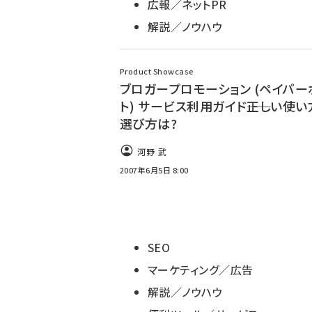
広報／ネットPR
解説／ノウハウ
Product Showcase
ブロガープロモーション (ペイパー
ト) サービス利用ガイド――正しい使い
選び方は?
河野 武
2007年6月5日 8:00
SEO
マーケティング／広告
解説／ノウハウ