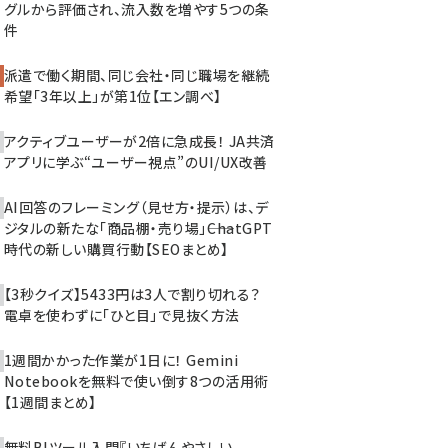
グルから評価され、流入数を増やす5つの条
件
派遣で働く期間、同じ会社・同じ職場を継続
希望「3年以上」が第1位【エン調べ】
アクティブユーザーが2倍に急成長！ JA共済
アプリに学ぶ“ユーザー視点”のUI/UX改善
AI回答のフレーミング（見せ方・提示）は、デ
ジタルの新たな「商品棚・売り場」――ChatGPT
時代の新しい購買行動【SEOまとめ】
【3秒クイズ】5433円は3人で割り切れる？
電卓を使わずに「ひと目」で見抜く方法
1週間かかった作業が1日に！ Gemini
Notebookを無料で使い倒す8つの活用術
【1週間まとめ】
無料BIツール入門『いちばんやさしい