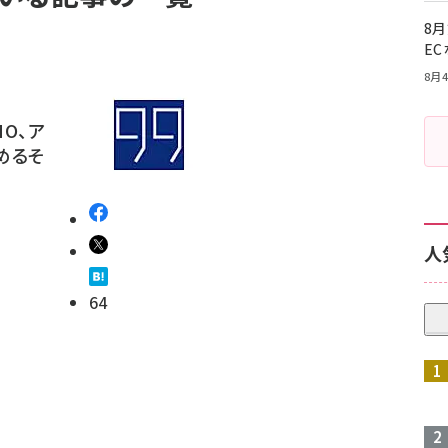
8月
E
8月4
MO、ア
めるそ
人
64