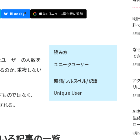
Bluesky
優先するニュース提供元に追加
明日
料
8月5
な
読み方
で
たユーザーの人数を
ユニークユーザー
8月5
るのか、重複しない
ア
略語/フルスペル/訳語
リに
Unique User
すものではなく、
8月5
される。
A
生
ロ
8月5
ている記事の一覧