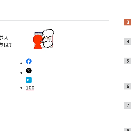
ポス
方は?
100