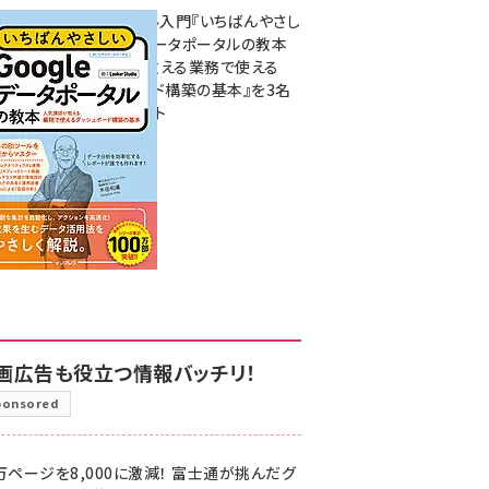
無料BIツール入門『いちばんやさし
いGoogleデータポータルの教本
人気講師が教える業務で使える
ダッシュボード構築の基本』を3名
様にプレゼント
7月31日 10:00
画広告も役立つ情報バッチリ！
ponsored
万ページを8,000に激減！ 富士通が挑んだグ