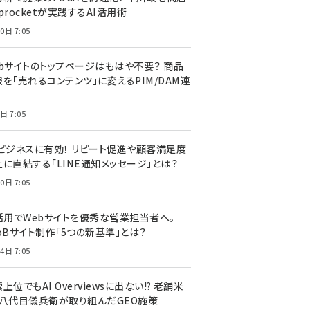
procketが実践するAI活用術
0日 7:05
ebサイトのトップページはもはや不要？ 商品
を「売れるコンテンツ」に変えるPIM/DAM連
日 7:05
Cビジネスに有効！ リピート促進や顧客満足度
上に直結する「LINE通知メッセージ」とは？
0日 7:05
I活用でWebサイトを優秀な営業担当者へ。
oBサイト制作「5つの新基準」とは？
4日 7:05
上位でもAI Overviewsに出ない!? 老舗米
・八代目儀兵衛が取り組んだGEO施策