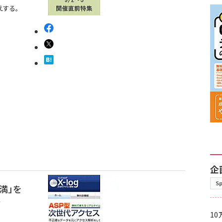
えする。
企
S
満」を
レ
10