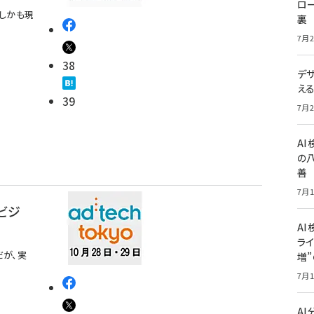
ロー
しかも現
裏
7月2
38
デ
え
39
7月2
A
の
善
7月1
【ビジ
AI
ライ
だが、実
増
7月1
A