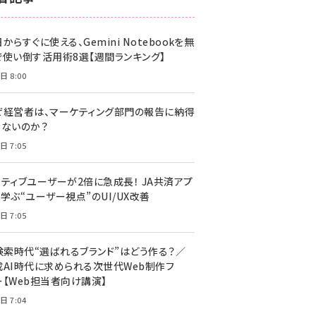
z世代 (1617)
からすぐに使える、Gemini Notebookを無
meo (1274)
で使い倒す活用術8選【週間ランキング】
llmo (1155)
日 8:00
ぜ経営者は、マーケティング部門の報告に納得
きないのか？
日 7:05
クティブユーザーが2倍に急成長！ JA共済アプ
学ぶ“ユーザー視点”のUI/UX改善
日 7:05
I検索時代“選ばれるブランド”はどう作る？／
成AI時代に求められる次世代Web制作フ
ー【Web担当者向け講演】
日 7:04