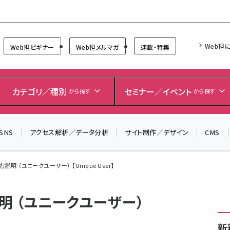
Forum
Web担
Web担ビギナー
Web担メルマガ
連載・特集
カテゴリ／種別
セミナー／イベント
から探す
から探す
SNS
アクセス解析／データ分析
サイト制作／デザイン
CMS
/説明 （ユニークユーザー） 【Unique User】
説明 （ユニークユーザー）
新