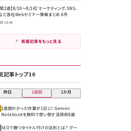
第2週【8/10～8/14】 マーケティング、SNS、
Cなど各社Webセミナー情報まとめ 6件
日 10:00
新着記事をもっと見る
気記事トップ10
昨日
1週間
1か月
1週間かかった作業が1日に！ Gemini
Notebookを無料で使い倒す活用術8選
SEOで勝つタイトル付けの法則とは？ グー