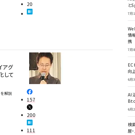
20
とS
7月1
W
情報
携
7月8
E
イアグ
向
化して
6月3
」を解説
A
157
Bt
6月2
200
検索
111
屋