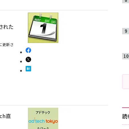
開された
に更新さ
ech直
読