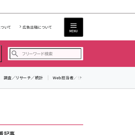
について
広告出稿について
MENU
調査／リサーチ／統計
Web担当者／仕事
法律／標準規格
seo (3516)
ai (2799)
youtube (2420)
note (2308)
セミナー (2296)
着記事