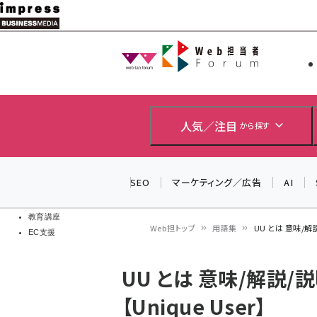
メ
イ
Web担当者
Web担当者
ン
EC担当者
コ
製品導入
ン
企業IT
ソフト開発
テ
人気／注目
から探す
IoT・AI
ン
DCクラウド
研究・調査
ツ
SEO
マーケティング／広告
AI
エネルギー
に
ドローン
移
教育講座
Web担トップ
用語集
UU とは 意味/解説
EC支援
動
パ
UU とは 意味/解説/
ン
【Unique User】
く