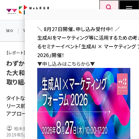
メ
Web担当者Forum
イ
検索
MENU
ン
＼ 8月27日開催、申し込み受付中！ ／
コ
SEO
マーケティング／広告
AI
SNS
アクセス解析／データ分析
生成AIをマーケティング等に活用するための
ン
るセミナーイベント「生成AI × マーケティング
テ
【レポート】Web担当者Forumミーティング 2019 Spring
2026」開催！
ン
わずか8か月でCMSごとサイトリニューアルし
▼申し込みはこちらから▼
ツ
seo (3532)
た大和投資信託。「成功秘訣」と「運用改善」の
に
取り組み
ai (2814)
移
動
youtube (2441)
タイトなスケジュールを乗り切った5つのポイントと、「リ
note (2317)
リース前」「リリース後」の2フェーズに分けて開発する
アプローチ
セミナー (2310)
z世代 (1623)
柏木恵子
2019年5月24日 7:00
meo (1277)