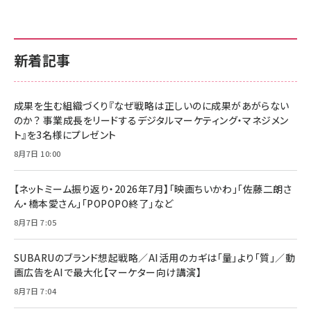
新着記事
成果を生む組織づくり『なぜ戦略は正しいのに成果があがらない
のか？ 事業成長をリードするデジタルマーケティング・マネジメン
ト』を3名様にプレゼント
8月7日 10:00
【ネットミーム振り返り・2026年7月】「映画ちいかわ」「佐藤二朗さ
ん・橋本愛さん」「POPOPO終了」など
8月7日 7:05
SUBARUのブランド想起戦略／AI活用のカギは「量」より「質」／動
画広告をAIで最大化【マーケター向け講演】
8月7日 7:04