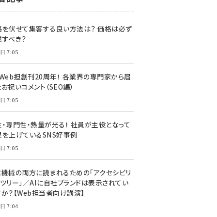
z世代 (1622)
格を伏せて集客する良い方法は？ 価格は必ず
meo (1275)
載すべき？
llmo (1163)
日 7:05
・Web担創刊20周年！ 各業界の専門家から届
お祝いコメント（SEO編）
日 7:05
性・専門性・熱量が光る！ 社員が主役となって
果を上げているSNS好事例
日 7:05
と機械の両方に読まれるための「アクセシビリ
ィツリー」／AIに自社ブランドは表示されてい
すか？【Web担当者向け講演】
日 7:04