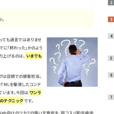
か。
っても過言ではありませ
でに「終わった」かのよう
り上げるのは、
いまでも
グは店頭での接客担当。
HTMLを駆使したコンテ
ています。今回は
ワンラ
のテクニック
です。
Web向けのツカミの強い文章術を、超コスパ和牛焼肉