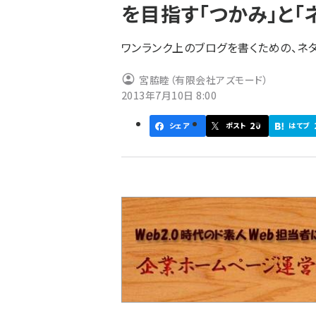
を目指す「つかみ」と「
ず
ワンランク上のブログを書くための、ネ
宮脇睦（有限会社アズモード）
2013年7月10日 8:00
20
シェア
ポスト
はてブ