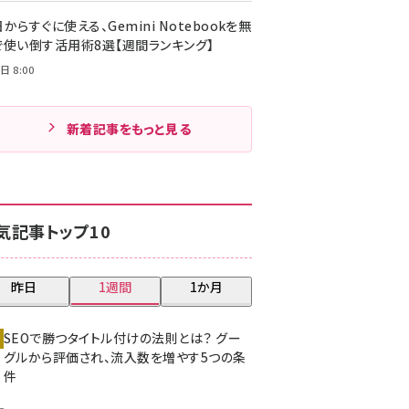
からすぐに使える、Gemini Notebookを無
で使い倒す活用術8選【週間ランキング】
日 8:00
新着記事をもっと見る
気記事トップ10
昨日
1週間
1か月
SEOで勝つタイトル付けの法則とは？ グー
グルから評価され、流入数を増やす5つの条
件