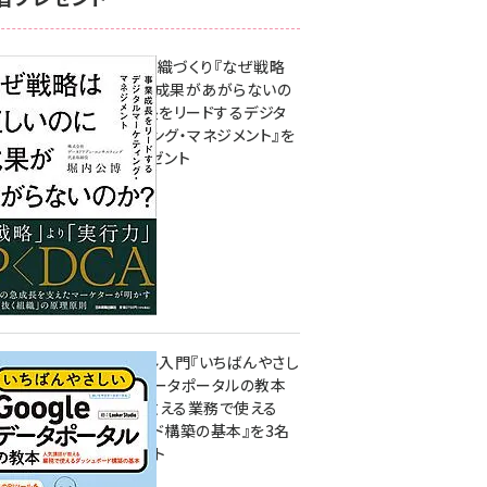
成果を生む組織づくり『なぜ戦略
は正しいのに成果があがらないの
か？ 事業成長をリードするデジタ
ルマーケティング・マネジメント』を
3名様にプレゼント
10:00
無料BIツール入門『いちばんやさし
いGoogleデータポータルの教本
人気講師が教える業務で使える
ダッシュボード構築の基本』を3名
様にプレゼント
7月31日 10:00