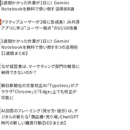
1週間かかった作業が1日に！ Gemini
Notebookを無料で使い倒す活用術8選
アクティブユーザーが2倍に急成長！ JA共済
アプリに学ぶ“ユーザー視点”のUI/UX改善
1週間かかった作業が1日に！ Gemini
Notebookを無料で使い倒す8つの活用術
【1週間まとめ】
なぜ経営者は、マーケティング部門の報告に
納得できないのか？
朝日新聞社の文章校正AI「Typoless」がブ
ラウザ「Chrome」と「Edge」上でも校正が
可能に
AI回答のフレーミング（見せ方・提示）は、デ
ジタルの新たな「商品棚・売り場」――ChatGPT
時代の新しい購買行動【SEOまとめ】