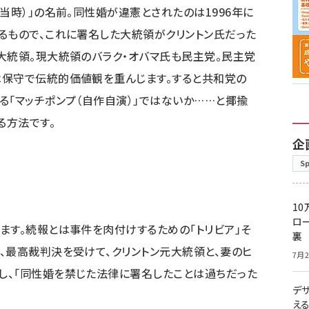
当時）」の名前。同性婚が違憲とされたのは1996年に
るもので、これに署名した大統領がクリントン氏だった
大統領。現大統領のバラク・オバマ氏も民主党。民主党
は保守で伝統的価値観を重んじます。すると共和党の
る「マッチポンプ（自作自演）」ではないか……と揶揄
る方法です。
企
S
10
ロー
ます。続報とは事件を肉付けするための「トリビア」そ
裏
、最高裁判決を受けて、クリントン元大統領と、妻のヒ
7月2
し、「同性婚を禁じた法律に署名したことは過ちだった
デ
え