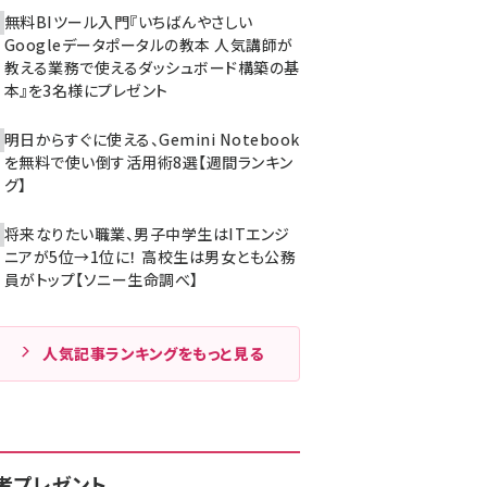
無料BIツール入門『いちばんやさしい
Googleデータポータルの教本 人気講師が
教える業務で使えるダッシュボード構築の基
本』を3名様にプレゼント
明日からすぐに使える、Gemini Notebook
を無料で使い倒す活用術8選【週間ランキン
グ】
将来なりたい職業、男子中学生はITエンジ
ニアが5位→1位に！ 高校生は男女とも公務
員がトップ【ソニー生命調べ】
人気記事ランキングをもっと見る
者プレゼント