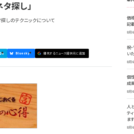
ネタ探し」
価
タ探しのテクニックについて
記
8月6
祝
24
いた
Bluesky
優先するニュース提供元に追加
8月6
個
成
8月6
人
テ
ま
8月6