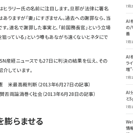
7月2
はヒラリー氏の名前に注目します。旦那が法律に署名
はありますが「妻」にすぎません。過去への謝罪なら、当
A
す。連名で謝罪した事実と、「前国務長官」という立場
の
善
を狙っている」という噂もあながち遠くないとネタにで
7月1
AI
SN産経ニュースでも27日に判決の結果を伝え、その
ライ
増
紹介しています。
7月1
憲 米最高裁判断
（2013年6月27日の記事）
A
 賛否両論渦巻く社会
（2013年6月28日の記事）
とS
7月1
を膨らませる
W
情報