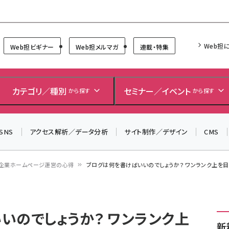
Forum
Web担
Web担ビギナー
Web担メルマガ
連載・特集
＼ 読者アンケートにご協力ください ／
7月24日で創刊20周年。ご回答者には抽選でプレゼントを
カテゴリ／種別
セミナー／イベント
から探す
から探す
差し上げます！
▼アンケートページはこちらから▼
SNS
アクセス解析／データ分析
サイト制作／デザイン
CMS
企業ホームページ運営の心得
ブログは何を書けばいいのでしょうか？ ワンランク上を目
いのでしょうか？ ワンランク上
新