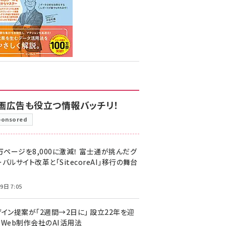
画広告も役立つ情報バッチリ！
ponsored
万ページを8,000に激減！ 富士通が挑んだグ
バルサイト改革と「SitecoreAI」移行の舞台
9日 7:05
ザイン提案が「2週間→2日に」 設立22年を迎
るWeb制作会社のAI活用法