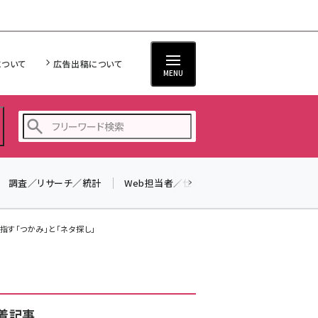
について
広告出稿について
MENU
調査／リサーチ／統計
Web担当者／仕事
法律／標準規格
seo (3524)
ai (2804)
指す「つかみ」と「ネタ探し」
youtube (2431)
note (2312)
セミナー (2306)
着記事