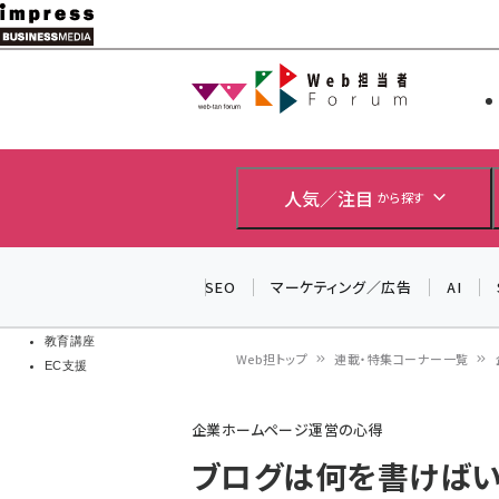
メ
イ
Web担当者
Web担当者
ン
EC担当者
コ
製品導入
ン
企業IT
ソフト開発
テ
人気／注目
から探す
IoT・AI
ン
DCクラウド
研究・調査
ツ
SEO
マーケティング／広告
AI
エネルギー
に
ドローン
移
教育講座
Web担トップ
連載・特集コーナー一覧
EC支援
動
パ
企業ホームページ運営の心得
ン
ブログは何を書けばい
く