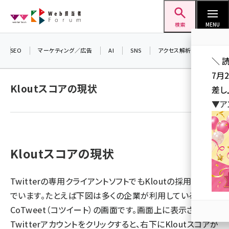
メ
Web担当者Forum
イ
検索
MENU
ン
コ
SEO
マーケティング／広告
AI
SNS
アクセス解析／データ分析
＼ 
ン
7月
テ
Kloutスコアの現状
差し
ン
▼ア
ツ
seo (3519)
に
ai (2801)
移
動
Kloutスコアの現状
youtube (2425)
note (2310)
Twitterの専用クライアントソフトでもKloutの採用が進ん
セミナー (2301)
でいます。たとえば下図は多くの企業が利用している
CoTweet
（コツイート）の画面です。画面上に表示された
z世代 (1620)
Twitterアカウントをクリックすると、右下にKloutスコアが
meo (1274)