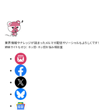
業界情報やナレッジが詰まったメルマガ配信やソーシャルもよろしくです！
姉妹サイトもぜひ：
ネッ担
・
ネッ担お悩み相談室
メルマガ
Facebook
X(エックス)
BlueSky
Googleニュース