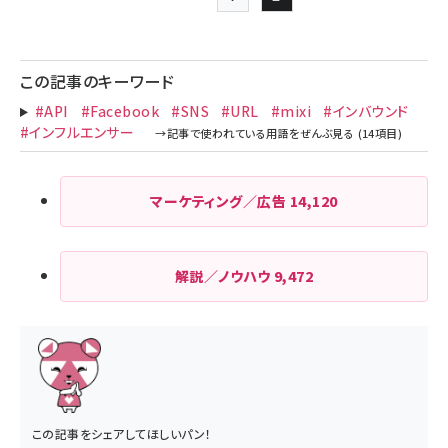
前ページ
Page
Page
ペー
ジ
この記事のキーワード
送
#API
#Facebook
#SNS
#URL
#mixi
#インバウンド
り
#インフルエンサー
マーケティング／広告
14,120
解説／ノウハウ
9,472
この記事をシェアしてほしいパン！