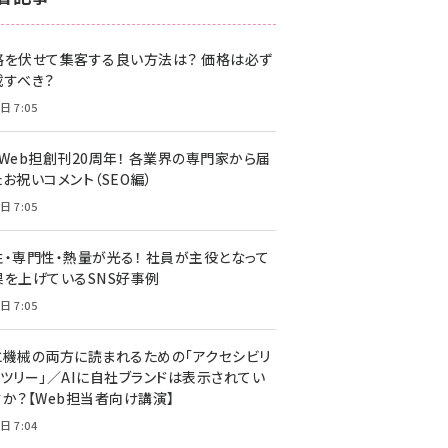
z世代 (1622)
格を伏せて集客する良い方法は？ 価格は必ず
meo (1275)
載すべき？
llmo (1161)
日 7:05
・Web担創刊20周年！ 各業界の専門家から届
お祝いコメント（SEO編）
日 7:05
性・専門性・熱量が光る！ 社員が主役となって
果を上げているSNS好事例
日 7:05
と機械の両方に読まれるための「アクセシビリ
ィツリー」／AIに自社ブランドは表示されてい
すか？【Web担当者向け講演】
日 7:04