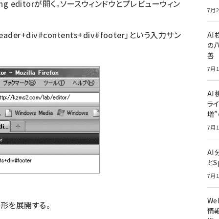
ding editorが開く。ソースウィンドウとプレビューウィン
7月2
#header+div#contents+div#footer」という入力サン
A
の
善
7月1
AI
ライ
増
7月1
A
とS
7月1
W
略形を展開する。
情報