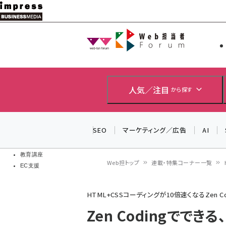
メ
イ
Web担当者
Web担当者
ン
EC担当者
コ
製品導入
ン
企業IT
ソフト開発
テ
人気／注目
から探す
IoT・AI
ン
DCクラウド
研究・調査
ツ
SEO
マーケティング／広告
AI
エネルギー
に
ドローン
移
教育講座
Web担トップ
連載・特集コーナー一覧
EC支援
動
パ
HTML+CSSコーディングが10倍速くなるZen Co
ン
Zen Codingでできる
く