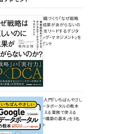
成果を生む組織づくり『なぜ戦略
は正しいのに成果があがらないの
か？ 事業成長をリードするデジタ
ルマーケティング・マネジメント』を
3名様にプレゼント
10:00
無料BIツール入門『いちばんやさし
いGoogleデータポータルの教本
人気講師が教える業務で使える
ダッシュボード構築の基本』を3名
様にプレゼント
7月31日 10:00