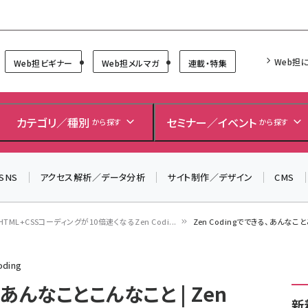
Forum
Web担
Web担ビギナー
Web担メルマガ
連載・特集
＼ 読者アンケートにご協力ください ／
7月24日で創刊20周年。ご回答者には抽選でプレゼントを
カテゴリ／種別
セミナー／イベント
から探す
から探す
差し上げます！
▼アンケートページはこちらから▼
SNS
アクセス解析／データ分析
サイト制作／デザイン
CMS
HTML+CSSコーディングが10倍速くなるZen Codi...
Zen Codingでできる、あんなことこん
ding
、あんなことこんなこと | Zen
新