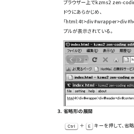
ブラウザー上でkzms2 zen-co
ドウにあらかじめ、
「html:4t>div#wrapper>div
プルが表示されている。
省略形の展開
＋
キーを押して、省