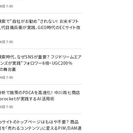
8日 7:05
I検索で“自社がお勧め”されない！ お米ギフト
八代目儀兵衛が実践、GEO時代のECサイト改
6日 7:05
検索時代、なぜSNSが重要？ フジドリームエア
ンズが実践“フォロワー6倍・UGC200％
”の舞台裏
4日 7:05
I分析で施策のPDCAを高速化！ 中川政七商店
procketが実践するAI活用術
0日 7:05
ebサイトのトップページはもはや不要？ 商品
を「売れるコンテンツ」に変えるPIM/DAM連