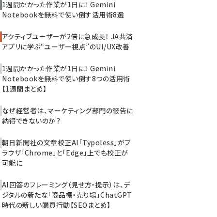
1週間かかった作業が1日に！ Gemini
Notebookを無料で使い倒す活用術8選
アクティブユーザーが2倍に急成長！ JA共済
アプリに学ぶ“ユーザー視点”のUI/UX改善
1週間かかった作業が1日に！ Gemini
Notebookを無料で使い倒す8つの活用術
【1週間まとめ】
なぜ経営者は、マーケティング部門の報告に
納得できないのか？
朝日新聞社の文章校正AI「Typoless」がブ
ラウザ「Chrome」と「Edge」上でも校正が
可能に
AI回答のフレーミング（見せ方・提示）は、デ
ジタルの新たな「商品棚・売り場」――ChatGPT
時代の新しい購買行動【SEOまとめ】