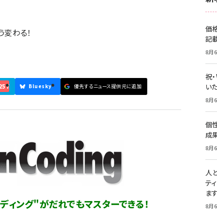
価
こう変わる！
記
8月6
祝
257
いた
Bluesky
優先するニュース提供元に追加
8月6
個
成
8月6
人
テ
ま
ディング"がだれでもマスターできる！
8月6