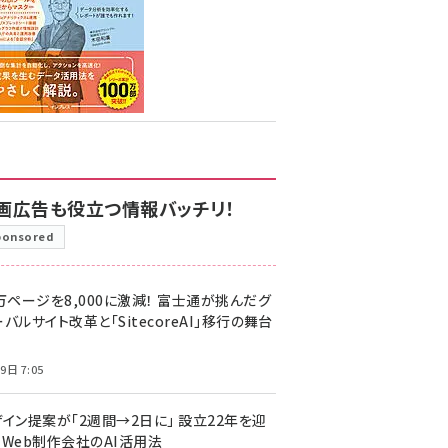
画広告も役立つ情報バッチリ！
ponsored
万ページを8,000に激減！ 富士通が挑んだグ
バルサイト改革と「SitecoreAI」移行の舞台
9日 7:05
ザイン提案が「2週間→2日に」 設立22年を迎
るWeb制作会社のAI活用法