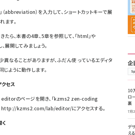
abbreviation）を入力して、ショートカットキーで展
されます。
できたら、本書の4章、5章を参照して、「html」や
し、展開してみましょう。
少異なることがありますが、ふだん使 っているエディタ
企
、同じように動作します。
S
にアクセス
10
ロー
 editorのページを開き、「kzms2 zen-coding
裏
、
http://kzms2.com/lab/editor/
にアクセスする。
7月2
が開く
デ
え