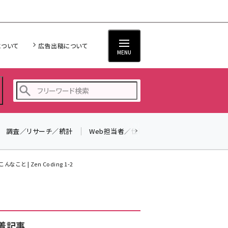
について
広告出稿について
MENU
調査／リサーチ／統計
Web担当者／仕事
法律／標準規格
seo (3523)
ai (2804)
なこと | Zen Coding 1-2
youtube (2429)
note (2312)
セミナー (2303)
着記事