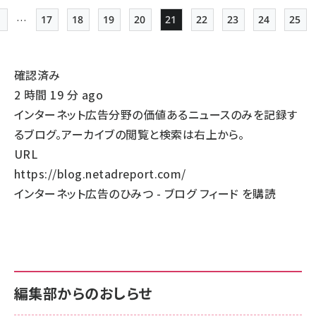
…
17
18
19
20
21
22
23
24
25
先頭ページ
Page
Page
Page
Page
Page
Page
Page
Page
Pag
ペー
ジ
確認済み
送
2 時間 19 分 ago
り
インターネット広告分野の価値あるニュースのみを記録す
るブログ。アーカイブの閲覧と検索は右上から。
URL
https://blog.netadreport.com/
インターネット広告のひみつ - ブログ フィード を購読
編集部からのおしらせ