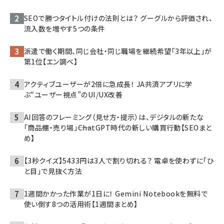
SEOで勝つタイトル付けの法則とは？ グーグルから評価され、
流入数を増やす5つの条件
派遣で働く期間、同じ会社・同じ職場を継続希望「3年以上」が
第1位【エン調べ】
アクティブユーザーが2倍に急成長！ JA共済アプリに学
ぶ“ユーザー視点”のUI/UX改善
AI回答のフレーミング（見せ方・提示）は、デジタルの新たな
「商品棚・売り場」――ChatGPT時代の新しい購買行動【SEOまと
め】
【3秒クイズ】5433円は3人で割り切れる？ 電卓を使わずに「ひ
と目」で見抜く方法
1週間かかった作業が1日に！ Gemini Notebookを無料で
使い倒す8つの活用術【1週間まとめ】