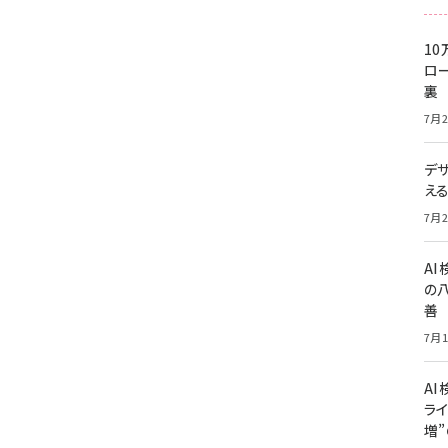
10
ロー
裏
7月2
デ
え
7月2
A
の
善
7月1
AI
ライ
増