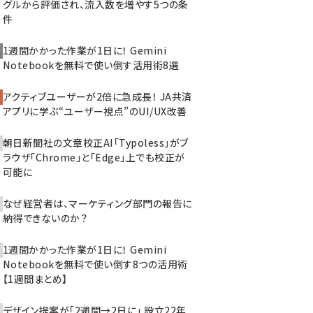
グルから評価され、流入数を増やす5つの条
件
1週間かかった作業が1日に！ Gemini
Notebookを無料で使い倒す活用術8選
アクティブユーザーが2倍に急成長！ JA共済
アプリに学ぶ“ユーザー視点”のUI/UX改善
朝日新聞社の文章校正AI「Typoless」がブ
ラウザ「Chrome」と「Edge」上でも校正が
可能に
なぜ経営者は、マーケティング部門の報告に
納得できないのか？
1週間かかった作業が1日に！ Gemini
Notebookを無料で使い倒す8つの活用術
【1週間まとめ】
デザイン提案が「2週間→2日に」 設立22年