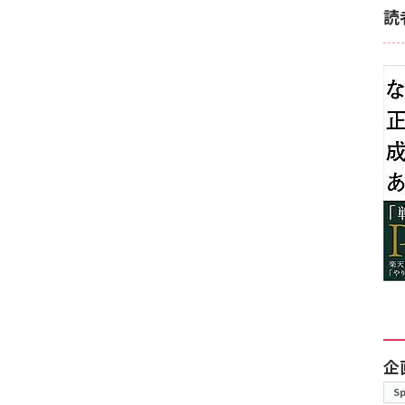
読
企
S