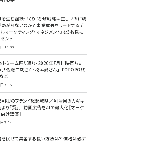
z世代 (1623)
果を生む組織づくり『なぜ戦略は正しいのに成
meo (1277)
があがらないのか？ 事業成長をリードするデ
llmo (1166)
タルマーケティング・マネジメント』を3名様に
レゼント
日 10:00
ットミーム振り返り・2026年7月】「映画ちい
」「佐藤二朗さん・橋本愛さん」「POPOPO終
」など
日 7:05
UBARUのブランド想起戦略／AI活用のカギは
量」より「質」／動画広告をAIで最大化【マーケ
ー向け講演】
日 7:04
格を伏せて集客する良い方法は？ 価格は必ず