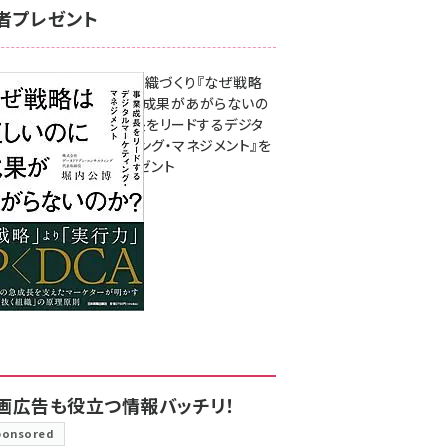
者プレゼント
成果を生む組織づくり『なぜ戦略
は正しいのに成果があがらないの
か？ 事業成長をリードするデジタ
ルマーケティング・マネジメント』を
3名様にプレゼント
8月7日 10:00
画広告も役立つ情報バッチリ！
ponsored