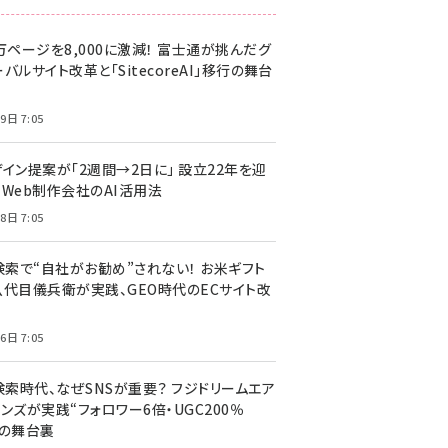
万ページを8,000に激減！ 富士通が挑んだグ
バルサイト改革と「SitecoreAI」移行の舞台
9日 7:05
ザイン提案が「2週間→2日に」 設立22年を迎
るWeb制作会社のAI活用法
8日 7:05
I検索で“自社がお勧め”されない！ お米ギフト
八代目儀兵衛が実践、GEO時代のECサイト改
6日 7:05
検索時代、なぜSNSが重要？ フジドリームエア
ンズが実践“フォロワー6倍・UGC200％
”の舞台裏