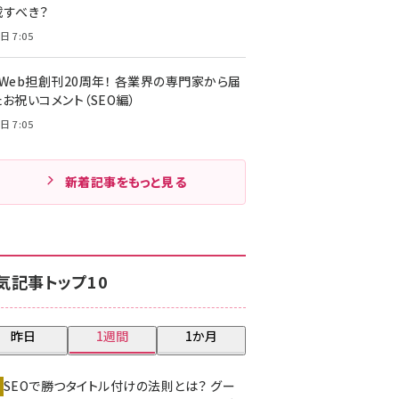
載すべき？
日 7:05
・Web担創刊20周年！ 各業界の専門家から届
お祝いコメント（SEO編）
日 7:05
新着記事をもっと見る
気記事トップ10
昨日
1週間
1か月
SEOで勝つタイトル付けの法則とは？ グー