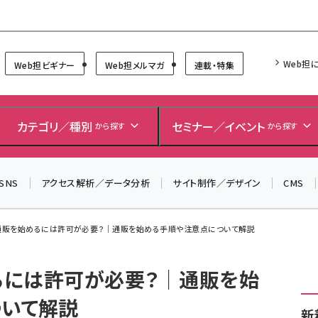
Forum
Web担
Web担ビギナー
Web担メルマガ
連載・特集
＼ 8月27日開催、申し込み受付中！ ／
生成AIをマーケティング等に活用するための考え方を学べ
カテゴリ／種別
セミナー／イベント
から探す
から探す
るセミナーイベント「生成AI × マーケティング フォーラム
2026」開催！
SNS
アクセス解析／データ分析
サイト制作／デザイン
CMS
▼申し込みはこちらから▼
通販を始めるには許可が必要？｜通販を始める手順や注意点について解説
るには許可が必要？｜通販を始
ついて解説
新