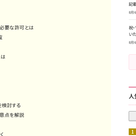
記
8月6
必要な許可とは
祝
いた
覧
8月6
とは
人
を検討する
意点を解説
く