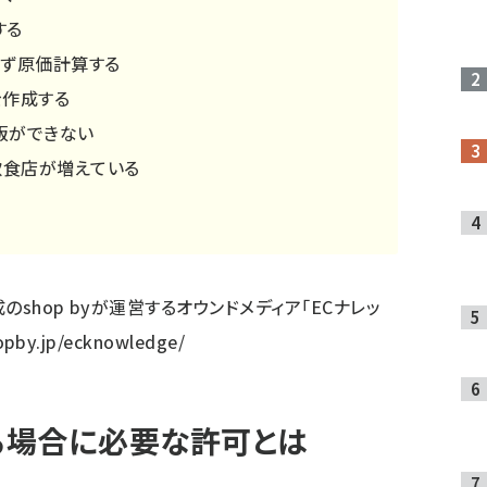
する
れず原価計算する
を作成する
販ができない
飲食店が増えている
shop byが運営するオウンドメディア「ECナレッ
opby.jp/ecknowledge/
る場合に必要な許可とは