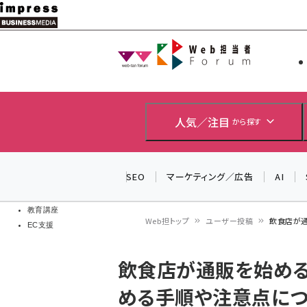
メ
イ
Web担当者
Web担当者
ン
EC担当者
コ
製品導入
ン
企業IT
ソフト開発
テ
人気／注目
から探す
IoT・AI
ン
DCクラウド
研究・調査
ツ
SEO
マーケティング／広告
AI
エネルギー
に
ドローン
移
教育講座
Web担トップ
ユーザー投稿
飲食店が
EC支援
動
パ
飲食店が通販を始め
ン
める手順や注意点に
く