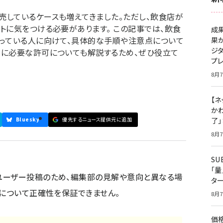
売しているケースも増えてきました。ただし、飲食店が
トに気をつける必要があります。 この記事では、飲食
成
思っている人に向けて、具体的な手順や注意点について
果
ジ
めに必要な許可についても解説するため、ぜひ役立て
プ
8月7
【ネ
かわ
Bluesky
優先するニュース提供元に追加
了
8月7
S
「
ユーザー投稿のため、編集部の見解や意向と異なる場
タ
容について正確性を保証できません。
8月7
価