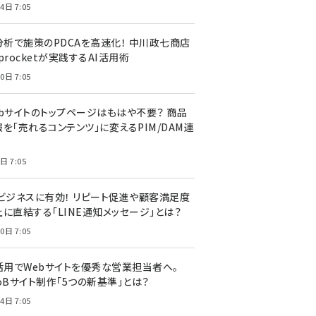
4日 7:05
I分析で施策のPDCAを高速化！ 中川政七商店
procketが実践するAI活用術
0日 7:05
ebサイトのトップページはもはや不要？ 商品
を「売れるコンテンツ」に変えるPIM/DAM連
日 7:05
Cビジネスに有効！ リピート促進や顧客満足度
上に直結する「LINE通知メッセージ」とは？
0日 7:05
I活用でWebサイトを優秀な営業担当者へ。
oBサイト制作「5つの新基準」とは？
4日 7:05