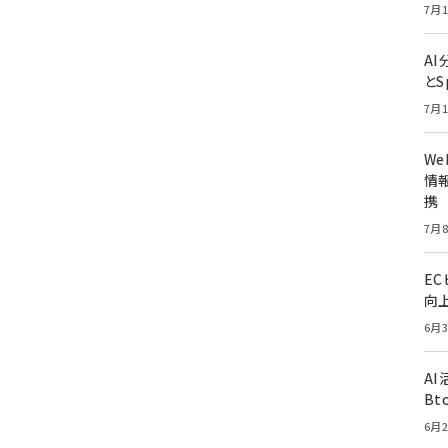
7月1
A
とS
7月1
W
情報
携
7月8
E
向
6月3
A
Bt
6月2