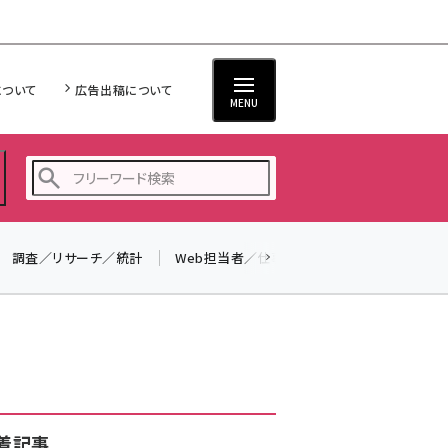
について
広告出稿について
MENU
調査／リサーチ／統計
Web担当者／仕事
法律／標準規格
seo (3528)
ai (2811)
youtube (2439)
note (2315)
セミナー (2308)
着記事