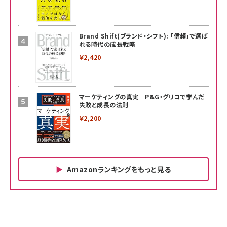
Brand Shift(ブランド・シフト): 「信頼」で選ば
れる時代の成長戦略
￥2,420
マーケティングの真実 P&G・グリコで学んだ
失敗と成長の法則
￥2,200
Amazonランキングをもっと見る
Amazon ビジネス・経済関連書籍 の売れ筋ランキン
Amazon 家電＆カメラ の売れ筋ランキング
Amazon パソコン・周辺機器 の売れ筋ランキング
グ
更新日時：2026/06/26 19:00
更新日時：2026/06/26 19:00
更新日時：2026/06/26 19:00