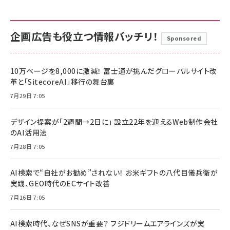
企画広告も役立つ情報バッチリ！
Sponsored
10万ページを8,000に激減！ 富士通が挑んだグローバルサイト改
革と「SitecoreAI」移行の舞台裏
7月29日 7:05
デザイン提案が「2週間→2日に」 設立22年を迎えるWeb制作会社
のAI活用法
7月28日 7:05
AI検索で“自社がお勧め”されない！ お米ギフトの八代目儀兵衛が
実践、GEO時代のECサイト改善
7月16日 7:05
AI検索時代、なぜSNSが重要？ フジドリームエアラインズが実