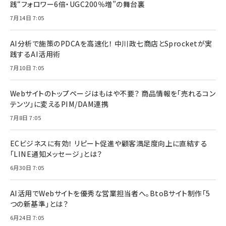
践“フォロワー6倍・UGC200％増”の舞台裏
7月14日 7:05
AI分析で施策のPDCAを高速化！ 中川政七商店とSprocketが実
践するAI活用術
7月10日 7:05
Webサイトのトップページはもはや不要？ 商品情報を「売れるコン
テンツ」に変えるPIM/DAM連携
7月8日 7:05
ECビジネスに有効！ リピート促進や顧客満足度向上に直結する
「LINE通知メッセージ」とは？
6月30日 7:05
AI活用でWebサイトを優秀な営業担当者へ。BtoBサイト制作「5
つの新基準」とは？
6月24日 7:05