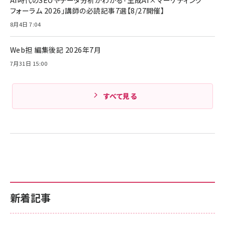
AI時代のSEOやデータ分析がわかる「生成AI×マーケティング
ド付き USB PD対応 シリコン素材採用 iPhone
フォーラム 2026」講師の必読記事7選【8/27開催】
Amazonランキングをもっと見る
17 / 16 / 15 / Galaxy iPad Pro MacBook
￥1,890
Pro/Air 各種対応 (1.8m ミッドナイトブラック)
8月4日 7:04
Amazonランキングをもっと見る
Web担 編集後記 2026年7月
Amazonランキングをもっと見る
7月31日 15:00
すべて見る
新着記事