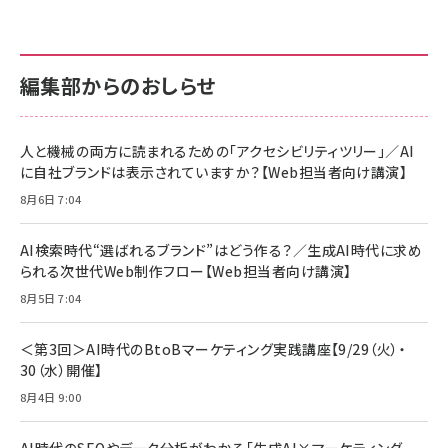
anan(アンアン)2026/07/01号 No.2501[魅せる
KIOXIA(キオクシア) 旧東芝メモリ microSD
KIOXIA(キオクシア) 旧東芝メモリ microSD
カラダ2026／宮舘涼太]
128GB UHS-I Class10 (最大読出速度
128GB UHS-I Class10 (最大読出速度
100MB/s) Nintendo Switch動作確認済 国内
100MB/s) Nintendo Switch動作確認済 国内
￥880
サポート正規品 メーカー保証5年 KLMEA128G
サポート正規品 メーカー保証5年 KLMEA128G
￥2,680
￥2,680
編集部からのおしらせ
anan(アンアン)2026/06/24号 No.2500増刊
スペシャルエディション[王道エンタメの矜持／
NIMASO ガラスフィルム iPhone 17 用 保護フィ
Amazon eギフトカード - Amazonロゴ - クラ
BTS]
ルム 強化ガラス 耐衝撃 高透過率 指紋防止 貼りや
シック
すい ガイド枠付き いPhone17 (6.3インチ) 対応
人と機械の両方に読まれるための「アクセシビリティツリー」／AI
￥1,100
￥5,000
2枚セット DSP25F1698
に自社ブランドは表示されていますか？【Web担当者向け講演】
￥1,599
8月6日 7:04
anan(アンアン)2026/07/08号 No.2502[2026
Anker PowerLine III Flow USB-C & USB-C
年後半、あなたの恋と運命／山田涼介]
【New】Amazon Fire TV Stick HD | 手軽にスト
ケーブル Anker絡まないケーブル 240W 結束バン
リーミングをはじめよう | ストリーミングメディアプ
ド付き USB PD対応 シリコン素材採用 iPhone
￥880
AI検索時代“選ばれるブランド”はどう作る？／生成AI時代に求め
レイヤー
17 / 16 / 15 / Galaxy iPad Pro MacBook
￥1,890
Pro/Air 各種対応 (1.8m ミッドナイトブラック)
られる次世代Web制作フロー【Web担当者向け講演】
￥6,980
ママ投資家が育休中に１億貯めた株式投資
8月5日 7:04
アサヒ飲料 モンスター エナジー 355ml×24本
￥1,870
Anker Soundcore P31i (Bluetooth 6.1) 【完
￥4,192
全ワイヤレスイヤホン/アクティブノイズキャンセリ
＜第3回＞AI時代のBtoBマーケティング実践講座【9/29（火）・
ング/マルチポイント接続 / 最大50時間再生 / PSE
30（水）開催】
組織の成果を最大化する ルールのデザイン
技術基準適合】ブラック
￥5,990
サッポロ 生ビール 黒ラベル 350ml 缶 24本 ビー
8月4日 9:00
￥1,980
ル ケース買い【6/30応募〆切! 黒ラベルビヤセラー
キャンペーン】
Anker PowerLine III Flow USB-C & USB-C
ケーブル Anker絡まないケーブル 240W 結束バン
￥4,857