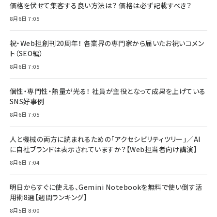
価格を伏せて集客する良い方法は？ 価格は必ず記載すべき？
8月6日 7:05
祝・Web担創刊20周年！ 各業界の専門家から届いたお祝いコメン
ト（SEO編）
8月6日 7:05
個性・専門性・熱量が光る！ 社員が主役となって成果を上げている
SNS好事例
8月6日 7:05
人と機械の両方に読まれるための「アクセシビリティツリー」／AI
に自社ブランドは表示されていますか？【Web担当者向け講演】
8月6日 7:04
明日からすぐに使える、Gemini Notebookを無料で使い倒す活
用術8選【週間ランキング】
8月5日 8:00