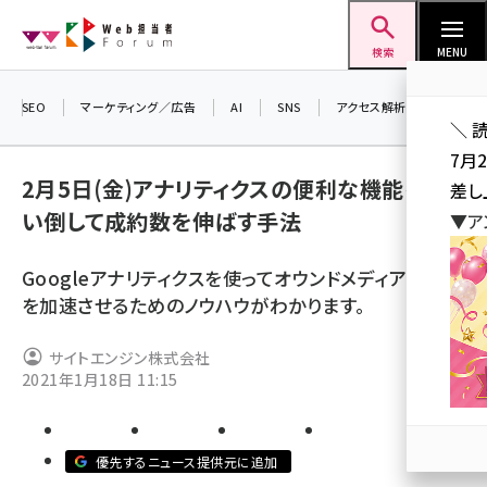
メ
Web担当者Forum
イ
検索
MENU
ン
コ
SEO
マーケティング／広告
AI
SNS
アクセス解析／データ分析
＼ 
ン
7月
テ
2月5日(金)アナリティクスの便利な機能を使
差し
ン
い倒して成約数を伸ばす手法
▼ア
ツ
seo (3519)
に
Googleアナリティクスを使ってオウンドメディアの成長
ai (2801)
移
を加速させるためのノウハウがわかります。
動
youtube (2425)
サイトエンジン株式会社
note (2310)
2021年1月18日 11:15
セミナー (2301)
z世代 (1620)
優先するニュース提供元に追加
meo (1274)