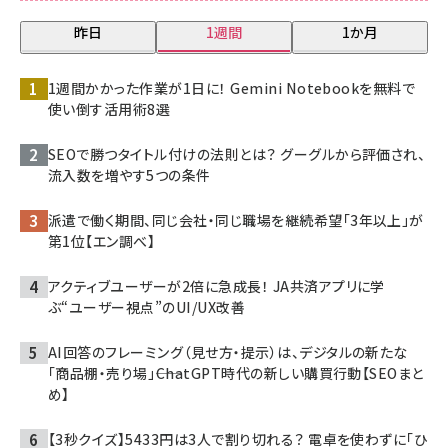
昨日
1週間
1か月
1週間かかった作業が1日に！ Gemini Notebookを無料で
使い倒す活用術8選
SEOで勝つタイトル付けの法則とは？ グーグルから評価され、
流入数を増やす5つの条件
派遣で働く期間、同じ会社・同じ職場を継続希望「3年以上」が
第1位【エン調べ】
アクティブユーザーが2倍に急成長！ JA共済アプリに学
ぶ“ユーザー視点”のUI/UX改善
AI回答のフレーミング（見せ方・提示）は、デジタルの新たな
「商品棚・売り場」――ChatGPT時代の新しい購買行動【SEOまと
め】
【3秒クイズ】5433円は3人で割り切れる？ 電卓を使わずに「ひ