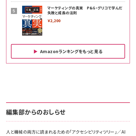
マーケティングの真実 P&G・グリコで学んだ
失敗と成長の法則
￥2,200
Amazonランキングをもっと見る
Amazon ビジネス・経済関連書籍 の売れ筋ランキン
Amazon 家電＆カメラ の売れ筋ランキング
Amazon パソコン・周辺機器 の売れ筋ランキング
グ
更新日時：2026/06/26 19:00
更新日時：2026/06/26 19:00
更新日時：2026/06/26 19:00
anan(アンアン)2026/07/01号 No.2501[魅せる
KIOXIA(キオクシア) 旧東芝メモリ microSD
KIOXIA(キオクシア) 旧東芝メモリ microSD
カラダ2026／宮舘涼太]
128GB UHS-I Class10 (最大読出速度
128GB UHS-I Class10 (最大読出速度
100MB/s) Nintendo Switch動作確認済 国内
100MB/s) Nintendo Switch動作確認済 国内
￥880
サポート正規品 メーカー保証5年 KLMEA128G
サポート正規品 メーカー保証5年 KLMEA128G
￥2,680
￥2,680
編集部からのおしらせ
anan(アンアン)2026/06/24号 No.2500増刊
スペシャルエディション[王道エンタメの矜持／
NIMASO ガラスフィルム iPhone 17 用 保護フィ
Amazon eギフトカード - Amazonロゴ - クラ
BTS]
ルム 強化ガラス 耐衝撃 高透過率 指紋防止 貼りや
シック
すい ガイド枠付き いPhone17 (6.3インチ) 対応
人と機械の両方に読まれるための「アクセシビリティツリー」／AI
￥1,100
￥5,000
2枚セット DSP25F1698