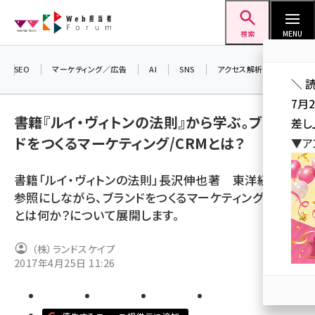
メ
Web担当者Forum
イ
検索
MENU
ン
コ
SEO
マーケティング／広告
AI
SNS
アクセス解析／データ分析
＼ 
ン
7月
テ
書籍『ルイ・ヴィトンの法則』から学ぶ。ブラン
差し
ン
ドをつくるマーケティング/CRMとは？
▼ア
ツ
seo (3519)
に
書籍「ルイ・ヴィトンの法則」長沢伸也著 東洋経済を
ai (2801)
移
参照にしながら、ブランドをつくるマーケティング/CRM
動
youtube (2425)
とは何か？について展開します。
note (2310)
（株）ランドスケイプ
セミナー (2301)
2017年4月25日 11:26
z世代 (1620)
meo (1274)