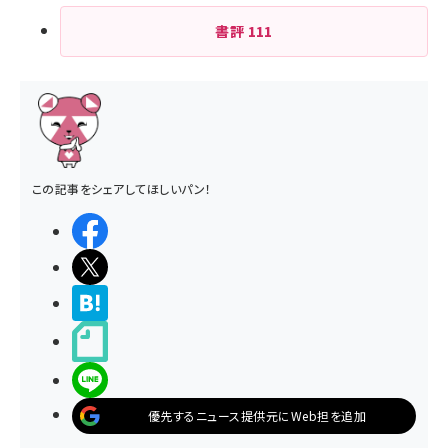
書評
111
この記事をシェアしてほしいパン！
シェアする
ポストする
>ブクマする
noteで書く
LINEで送る
優先するニュース提供元にWeb担を追加