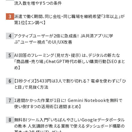
流入数を増やす5つの条件
派遣で働く期間、同じ会社・同じ職場を継続希望「3年以上」が
第1位【エン調べ】
アクティブユーザーが2倍に急成長！ JA共済アプリに学
ぶ“ユーザー視点”のUI/UX改善
AI回答のフレーミング（見せ方・提示）は、デジタルの新たな
「商品棚・売り場」――ChatGPT時代の新しい購買行動【SEOまと
め】
【3秒クイズ】5433円は3人で割り切れる？ 電卓を使わずに「ひ
と目」で見抜く方法
1週間かかった作業が1日に！ Gemini Notebookを無料で
使い倒す8つの活用術【1週間まとめ】
無料BIツール入門『いちばんやさしいGoogleデータポータル
の教本 人気講師が教える業務で使えるダッシュボード構築の
基本』を3名様にプレゼント