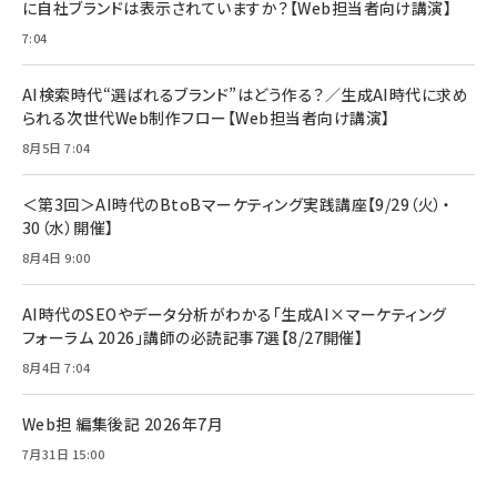
に自社ブランドは表示されていますか？【Web担当者向け講演】
￥1,599
7:04
anan(アンアン)2026/07/08号 No.2502[2026
Anker PowerLine III Flow USB-C & USB-C
年後半、あなたの恋と運命／山田涼介]
【New】Amazon Fire TV Stick HD | 手軽にスト
ケーブル Anker絡まないケーブル 240W 結束バン
リーミングをはじめよう | ストリーミングメディアプ
ド付き USB PD対応 シリコン素材採用 iPhone
￥880
AI検索時代“選ばれるブランド”はどう作る？／生成AI時代に求め
レイヤー
17 / 16 / 15 / Galaxy iPad Pro MacBook
￥1,890
Pro/Air 各種対応 (1.8m ミッドナイトブラック)
られる次世代Web制作フロー【Web担当者向け講演】
￥6,980
ママ投資家が育休中に１億貯めた株式投資
8月5日 7:04
アサヒ飲料 モンスター エナジー 355ml×24本
￥1,870
Anker Soundcore P31i (Bluetooth 6.1) 【完
￥4,192
全ワイヤレスイヤホン/アクティブノイズキャンセリ
＜第3回＞AI時代のBtoBマーケティング実践講座【9/29（火）・
ング/マルチポイント接続 / 最大50時間再生 / PSE
30（水）開催】
組織の成果を最大化する ルールのデザイン
技術基準適合】ブラック
￥5,990
サッポロ 生ビール 黒ラベル 350ml 缶 24本 ビー
8月4日 9:00
￥1,980
ル ケース買い【6/30応募〆切! 黒ラベルビヤセラー
キャンペーン】
Anker PowerLine III Flow USB-C & USB-C
ケーブル Anker絡まないケーブル 240W 結束バン
￥4,857
AI時代のSEOやデータ分析がわかる「生成AI×マーケティング
ド付き USB PD対応 シリコン素材採用 iPhone
フォーラム 2026」講師の必読記事7選【8/27開催】
Amazonランキングをもっと見る
17 / 16 / 15 / Galaxy iPad Pro MacBook
￥1,890
Pro/Air 各種対応 (1.8m ミッドナイトブラック)
8月4日 7:04
Amazonランキングをもっと見る
Web担 編集後記 2026年7月
Amazonランキングをもっと見る
7月31日 15:00