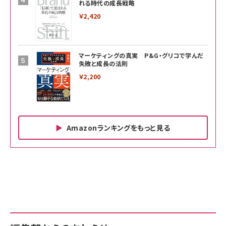
れる時代の成長戦略
￥2,420
マーケティングの真実 P&G・グリコで学んだ
失敗と成長の法則
￥2,200
Amazonランキングをもっと見る
Amazon ビジネス・経済関連書籍 の売れ筋ランキン
Amazon 家電＆カメラ の売れ筋ランキング
Amazon パソコン・周辺機器 の売れ筋ランキング
グ
更新日時：2026/06/26 19:00
更新日時：2026/06/26 19:00
更新日時：2026/06/26 19:00
anan(アンアン)2026/07/01号 No.2501[魅
KIOXIA(キオクシア) 旧東芝メモリ microSD
KIOXIA(キオクシア) 旧東芝メモリ microSD
せるカラダ2026／宮舘涼太]
128GB UHS-I Class10 (最大読出速度
128GB UHS-I Class10 (最大読出速度
100MB/s) Nintendo Switch動作確認済 国
100MB/s) Nintendo Switch動作確認済 国
￥880
内サポート正規品 メーカー保証5年
内サポート正規品 メーカー保証5年
￥2,680
￥2,680
KLMEA128G
KLMEA128G