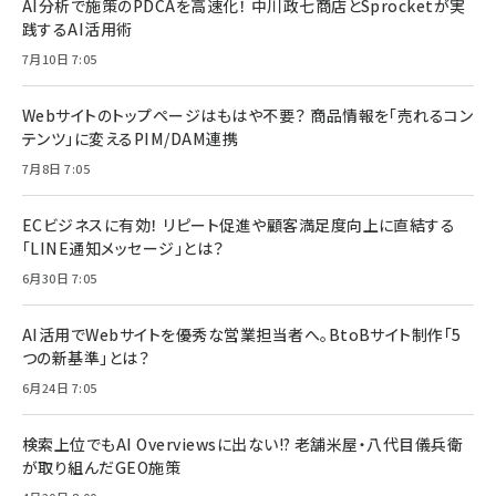
AI分析で施策のPDCAを高速化！ 中川政七商店とSprocketが実
践するAI活用術
7月10日 7:05
Webサイトのトップページはもはや不要？ 商品情報を「売れるコン
テンツ」に変えるPIM/DAM連携
7月8日 7:05
ECビジネスに有効！ リピート促進や顧客満足度向上に直結する
「LINE通知メッセージ」とは？
6月30日 7:05
AI活用でWebサイトを優秀な営業担当者へ。BtoBサイト制作「5
つの新基準」とは？
6月24日 7:05
検索上位でもAI Overviewsに出ない!? 老舗米屋・八代目儀兵衛
が取り組んだGEO施策