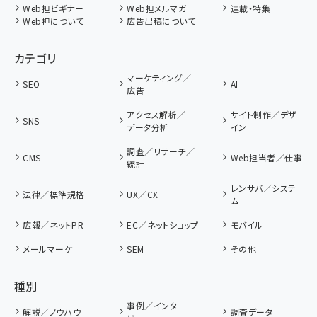
Web担ビギナー
Web担メルマガ
連載・特集
Web担について
広告出稿について
カテゴリ
マーケティング／
SEO
AI
広告
アクセス解析／
サイト制作／デザ
SNS
データ分析
イン
調査／リサーチ／
CMS
Web担当者／仕事
統計
レンサバ／システ
法律／標準規格
UX／CX
ム
広報／ネットPR
EC／ネットショップ
モバイル
メールマーケ
SEM
その他
種別
事例／インタ
解説／ノウハウ
調査データ