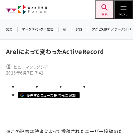
メ
Web担当者Forum
イ
検索
MENU
ン
コ
SEO
マーケティング／広告
AI
SNS
アクセス解析／データ分析
＼ 
ン
7月
テ
Arelによって変わったActiveRecord
差し
ン
▼
ツ
ヒューマンリソシア
seo (3519)
に
2015年6月7日 7:41
ai (2801)
移
動
youtube (2425)
優先するニュース提供元に追加
note (2310)
セミナー (2301)
z世代 (1620)
※この記事は読者によって投稿されたユーザー投稿のた
meo (1274)