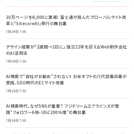
10万ページを8,000に激減！ 富士通が挑んだグローバルサイト改
革と「SitecoreAI」移行の舞台裏
7月29日 7:05
デザイン提案が「2週間→2日に」 設立22年を迎えるWeb制作会社
のAI活用法
7月28日 7:05
AI検索で“自社がお勧め”されない！ お米ギフトの八代目儀兵衛が
実践、GEO時代のECサイト改善
7月16日 7:05
AI検索時代、なぜSNSが重要？ フジドリームエアラインズが実
践“フォロワー6倍・UGC200％増”の舞台裏
7月14日 7:05