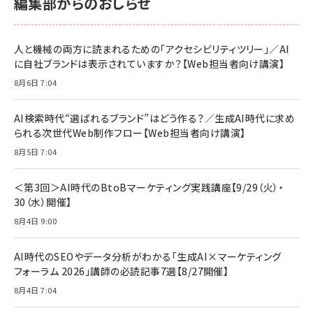
編集部からのおしらせ
anan(アンアン)2026/06/24号 No.2500増刊
スペシャルエディション[王道エンタメの矜持／
NIMASO ガラスフィルム iPhone 17 用 保護フィ
Amazon eギフトカード - Amazonロゴ - クラ
BTS]
ルム 強化ガラス 耐衝撃 高透過率 指紋防止 貼りや
シック
すい ガイド枠付き いPhone17 (6.3インチ) 対応
人と機械の両方に読まれるための「アクセシビリティツリー」／AI
￥1,100
￥5,000
2枚セット DSP25F1698
に自社ブランドは表示されていますか？【Web担当者向け講演】
￥1,599
8月6日 7:04
anan(アンアン)2026/07/08号 No.2502[2026
Anker PowerLine III Flow USB-C & USB-C
年後半、あなたの恋と運命／山田涼介]
【New】Amazon Fire TV Stick HD | 手軽にスト
ケーブル Anker絡まないケーブル 240W 結束バン
リーミングをはじめよう | ストリーミングメディアプ
ド付き USB PD対応 シリコン素材採用 iPhone
￥880
AI検索時代“選ばれるブランド”はどう作る？／生成AI時代に求め
レイヤー
17 / 16 / 15 / Galaxy iPad Pro MacBook
￥1,890
Pro/Air 各種対応 (1.8m ミッドナイトブラック)
られる次世代Web制作フロー【Web担当者向け講演】
￥6,980
ママ投資家が育休中に１億貯めた株式投資
8月5日 7:04
アサヒ飲料 モンスター エナジー 355ml×24本
￥1,870
Anker Soundcore P31i (Bluetooth 6.1) 【完
￥4,192
全ワイヤレスイヤホン/アクティブノイズキャンセリ
＜第3回＞AI時代のBtoBマーケティング実践講座【9/29（火）・
ング/マルチポイント接続 / 最大50時間再生 / PSE
30（水）開催】
組織の成果を最大化する ルールのデザイン
技術基準適合】ブラック
￥5,990
サッポロ 生ビール 黒ラベル 350ml 缶 24本 ビー
8月4日 9:00
￥1,980
ル ケース買い【6/30応募〆切! 黒ラベルビヤセラー
キャンペーン】
Anker PowerLine III Flow USB-C & USB-C
ケーブル Anker絡まないケーブル 240W 結束バン
￥4,857
AI時代のSEOやデータ分析がわかる「生成AI×マーケティング
ド付き USB PD対応 シリコン素材採用 iPhone
フォーラム 2026」講師の必読記事7選【8/27開催】
Amazonランキングをもっと見る
17 / 16 / 15 / Galaxy iPad Pro MacBook
￥1,890
Pro/Air 各種対応 (1.8m ミッドナイトブラック)
8月4日 7:04
Amazonランキングをもっと見る