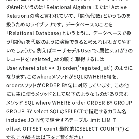
のArelというのは「Relational Algebra」または「Active
Relation」の略と言われていて、 「関係代数」というものを
扱うためのライブラリです。 データベースのことを
「Relational Database」というように、 データベースで扱
う「関係」を代数のように演算できると考えればわかりやす
いでしょうか。 例えばユーザモデルUserで、属性statが3の
レコードをregisted_atの順で 取得するには
User.where(:stat => 3).order('registed_at') のように
なります。このwhereメソッドがSQLのWHERE句を、
orderメソッドがORDER BY句に対応しています。 この他
にも主に使うメソッドとして以下のようなものがあります。
メソッド SQL where WHERE order ORDER BY GROUP
GROUP BY select SQLのSELECTで指定するカラム名
includes JOIN句で結合するテーブル limit LIMIT
offset OFFSET count 最終的にSELECT COUNT(*)と
する この続きは以下をご覧ください