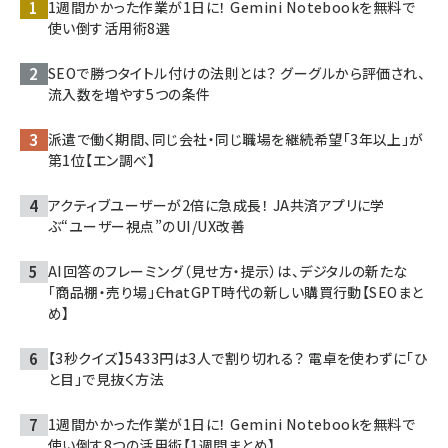
1週間かかった作業が1日に！ Gemini Notebookを無料で
使い倒す活用術8選
SEOで勝つタイトル付けの法則とは？ グーグルから評価され、
流入数を増やす5つの条件
派遣で働く期間、同じ会社・同じ職場を継続希望「3年以上」が
第1位【エン調べ】
アクティブユーザーが2倍に急成長！ JA共済アプリに学
ぶ“ユーザー視点”のUI/UX改善
AI回答のフレーミング（見せ方・提示）は、デジタルの新たな
「商品棚・売り場」――ChatGPT時代の新しい購買行動【SEOまと
め】
【3秒クイズ】5433円は3人で割り切れる？ 電卓を使わずに「ひ
と目」で見抜く方法
1週間かかった作業が1日に！ Gemini Notebookを無料で
使い倒す8つの活用術【1週間まとめ】