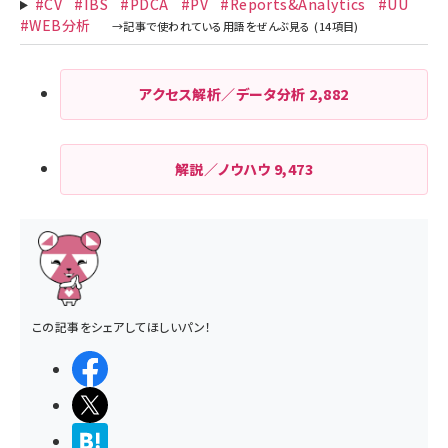
#CV
#IBS
#PDCA
#PV
#Reports&Analytics
#UU
#WEB分析
アクセス解析／データ分析
2,882
解説／ノウハウ
9,473
この記事をシェアしてほしいパン！
シェアする
ポストする
>ブクマする