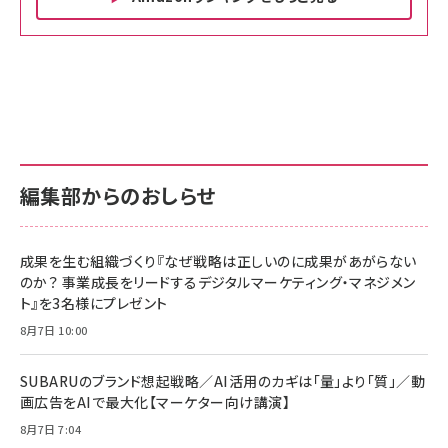
Amazon ビジネス・経済関連書籍 の売れ筋ランキン
Amazon 家電＆カメラ の売れ筋ランキング
Amazon パソコン・周辺機器 の売れ筋ランキング
グ
更新日時：2026/06/26 19:00
更新日時：2026/06/26 19:00
更新日時：2026/06/26 19:00
anan(アンアン)2026/07/01号 No.2501[魅せる
KIOXIA(キオクシア) 旧東芝メモリ microSD
KIOXIA(キオクシア) 旧東芝メモリ microSD
カラダ2026／宮舘涼太]
128GB UHS-I Class10 (最大読出速度
128GB UHS-I Class10 (最大読出速度
100MB/s) Nintendo Switch動作確認済 国内
100MB/s) Nintendo Switch動作確認済 国内
￥880
サポート正規品 メーカー保証5年 KLMEA128G
サポート正規品 メーカー保証5年 KLMEA128G
￥2,680
￥2,680
編集部からのおしらせ
anan(アンアン)2026/06/24号 No.2500増刊
スペシャルエディション[王道エンタメの矜持／
NIMASO ガラスフィルム iPhone 17 用 保護フィ
Amazon eギフトカード - Amazonロゴ - クラ
BTS]
ルム 強化ガラス 耐衝撃 高透過率 指紋防止 貼りや
シック
すい ガイド枠付き いPhone17 (6.3インチ) 対応
成果を生む組織づくり『なぜ戦略は正しいのに成果があがらない
￥1,100
￥5,000
2枚セット DSP25F1698
のか？ 事業成長をリードするデジタルマーケティング・マネジメン
￥1,599
ト』を3名様にプレゼント
anan(アンアン)2026/07/08号 No.2502[2026
Anker PowerLine III Flow USB-C & USB-C
年後半、あなたの恋と運命／山田涼介]
【New】Amazon Fire TV Stick HD | 手軽にスト
ケーブル Anker絡まないケーブル 240W 結束バン
8月7日 10:00
リーミングをはじめよう | ストリーミングメディアプ
ド付き USB PD対応 シリコン素材採用 iPhone
￥880
レイヤー
17 / 16 / 15 / Galaxy iPad Pro MacBook
￥1,890
Pro/Air 各種対応 (1.8m ミッドナイトブラック)
SUBARUのブランド想起戦略／AI活用のカギは「量」より「質」／動
￥6,980
画広告をAIで最大化【マーケター向け講演】
ママ投資家が育休中に１億貯めた株式投資
アサヒ飲料 モンスター エナジー 355ml×24本
￥1,870
8月7日 7:04
Anker Soundcore P31i (Bluetooth 6.1) 【完
￥4,192