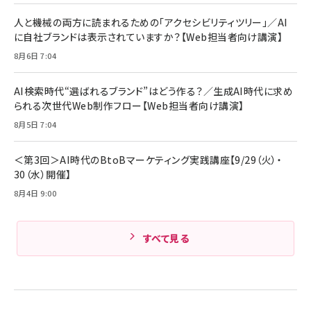
全ワイヤレスイヤホン/アクティブノイズキャンセリ
ング/マルチポイント接続 / 最大50時間再生 / PSE
人と機械の両方に読まれるための「アクセシビリティツリー」／AI
組織の成果を最大化する ルールのデザイン
技術基準適合】ブラック
￥5,990
サッポロ 生ビール 黒ラベル 350ml 缶 24本 ビー
に自社ブランドは表示されていますか？【Web担当者向け講演】
￥1,980
ル ケース買い【6/30応募〆切! 黒ラベルビヤセラー
8月6日 7:04
キャンペーン】
Anker PowerLine III Flow USB-C & USB-C
ケーブル Anker絡まないケーブル 240W 結束バン
￥4,857
ド付き USB PD対応 シリコン素材採用 iPhone
AI検索時代“選ばれるブランド”はどう作る？／生成AI時代に求め
Amazonランキングをもっと見る
17 / 16 / 15 / Galaxy iPad Pro MacBook
￥1,890
られる次世代Web制作フロー【Web担当者向け講演】
Pro/Air 各種対応 (1.8m ミッドナイトブラック)
Amazonランキングをもっと見る
8月5日 7:04
Amazonランキングをもっと見る
＜第3回＞AI時代のBtoBマーケティング実践講座【9/29（火）・
30（水）開催】
8月4日 9:00
すべて見る