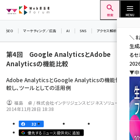
メ
Web担当者Forum
イ
検索
MENU
ン
コ
SEO
マーケティング／広告
AI
SNS
アクセス解析／データ分析
＼ 
ン
生成
テ
第4回 Google AnalyticsとAdobe
るセ
ン
Analyticsの機能比較
202
ツ
seo (3526)
▼申
に
Adobe AnalyticsとGoogle Analyticsの機能性を比
ai (2807)
移
較し、ツールとしての活用例
動
youtube (2434)
福島 卓 / 株式会社インテリジェンスビジネスソリューション
note (2312)
2014年11月28日 18:38
ズ
セミナー (2307)
32
z世代 (1622)
優先するニュース提供元に追加
meo (1275)