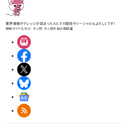
業界情報やナレッジが詰まったメルマガ配信やソーシャルもよろしくです！
姉妹サイトもぜひ：
ネッ担
・
ネッ担お悩み相談室
メルマガ
Facebook
X(エックス)
BlueSky
Googleニュース
RSS