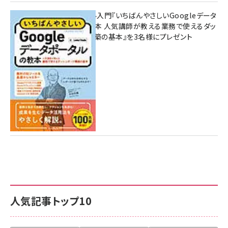
無料BIツール入門『いちばんやさしいGoogleデータ
ポータルの教本 人気講師が教える業務で使えるダッ
シュボード構築の基本』を3名様にプレゼント
7月31日 10:00
人気記事トップ10