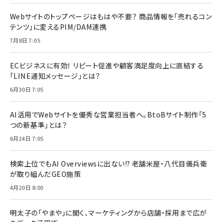
Webサイトのトップページはもはや不要？ 商品情報を「売れるコン
テンツ」に変えるPIM/DAM連携
7月8日 7:05
ECビジネスに有効！ リピート促進や顧客満足度向上に直結する
「LINE通知メッセージ」とは？
6月30日 7:05
AI活用でWebサイトを優秀な営業担当者へ。BtoBサイト制作「5
つの新基準」とは？
6月24日 7:05
検索上位でもAI Overviewsに出ない!? 老舗米屋・八代目儀兵衛
が取り組んだGEO施策
4月20日 8:00
明太子の「やまや」に聞く、マーケティングから店舗・採用まで広が