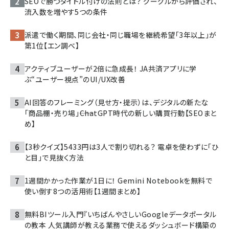
SEOで勝つタイトル付けの法則とは？ グーグルから評価され、
流入数を増やす5つの条件
派遣で働く期間、同じ会社・同じ職場を継続希望「3年以上」が
第1位【エン調べ】
アクティブユーザーが2倍に急成長！ JA共済アプリに学
ぶ“ユーザー視点”のUI/UX改善
AI回答のフレーミング（見せ方・提示）は、デジタルの新たな
「商品棚・売り場」――ChatGPT時代の新しい購買行動【SEOまと
め】
【3秒クイズ】5433円は3人で割り切れる？ 電卓を使わずに「ひ
と目」で見抜く方法
1週間かかった作業が1日に！ Gemini Notebookを無料で
使い倒す8つの活用術【1週間まとめ】
無料BIツール入門『いちばんやさしいGoogleデータポータル
の教本 人気講師が教える業務で使えるダッシュボード構築の