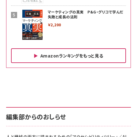
マーケティングの真実 P&G・グリコで学んだ
失敗と成長の法則
￥2,200
Amazonランキングをもっと見る
Amazon ビジネス・経済関連書籍 の売れ筋ランキン
Amazon 家電＆カメラ の売れ筋ランキング
Amazon パソコン・周辺機器 の売れ筋ランキング
グ
更新日時：2026/06/26 19:00
更新日時：2026/06/26 19:00
更新日時：2026/06/26 19:00
anan(アンアン)2026/07/01号 No.2501[魅せる
KIOXIA(キオクシア) 旧東芝メモリ microSD
KIOXIA(キオクシア) 旧東芝メモリ microSD
カラダ2026／宮舘涼太]
128GB UHS-I Class10 (最大読出速度
128GB UHS-I Class10 (最大読出速度
100MB/s) Nintendo Switch動作確認済 国内
100MB/s) Nintendo Switch動作確認済 国内
￥880
サポート正規品 メーカー保証5年 KLMEA128G
サポート正規品 メーカー保証5年 KLMEA128G
￥2,680
￥2,680
編集部からのおしらせ
anan(アンアン)2026/06/24号 No.2500増刊
スペシャルエディション[王道エンタメの矜持／
NIMASO ガラスフィルム iPhone 17 用 保護フィ
Amazon eギフトカード - Amazonロゴ - クラ
BTS]
ルム 強化ガラス 耐衝撃 高透過率 指紋防止 貼りや
シック
すい ガイド枠付き いPhone17 (6.3インチ) 対応
人と機械の両方に読まれるための「アクセシビリティツリー」／AI