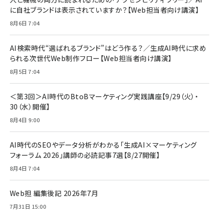
￥1,100
￥5,000
2枚セット DSP25F1698
に自社ブランドは表示されていますか？【Web担当者向け講演】
￥1,599
8月6日 7:04
anan(アンアン)2026/07/08号 No.2502[2026
Anker PowerLine III Flow USB-C & USB-C
年後半、あなたの恋と運命／山田涼介]
【New】Amazon Fire TV Stick HD | 手軽にスト
ケーブル Anker絡まないケーブル 240W 結束バン
リーミングをはじめよう | ストリーミングメディアプ
ド付き USB PD対応 シリコン素材採用 iPhone
￥880
AI検索時代“選ばれるブランド”はどう作る？／生成AI時代に求め
レイヤー
17 / 16 / 15 / Galaxy iPad Pro MacBook
￥1,890
Pro/Air 各種対応 (1.8m ミッドナイトブラック)
られる次世代Web制作フロー【Web担当者向け講演】
￥6,980
ママ投資家が育休中に１億貯めた株式投資
8月5日 7:04
アサヒ飲料 モンスター エナジー 355ml×24本
￥1,870
Anker Soundcore P31i (Bluetooth 6.1) 【完
￥4,192
全ワイヤレスイヤホン/アクティブノイズキャンセリ
＜第3回＞AI時代のBtoBマーケティング実践講座【9/29（火）・
ング/マルチポイント接続 / 最大50時間再生 / PSE
30（水）開催】
組織の成果を最大化する ルールのデザイン
技術基準適合】ブラック
￥5,990
サッポロ 生ビール 黒ラベル 350ml 缶 24本 ビー
8月4日 9:00
￥1,980
ル ケース買い【6/30応募〆切! 黒ラベルビヤセラー
キャンペーン】
Anker PowerLine III Flow USB-C & USB-C
ケーブル Anker絡まないケーブル 240W 結束バン
￥4,857
AI時代のSEOやデータ分析がわかる「生成AI×マーケティング
ド付き USB PD対応 シリコン素材採用 iPhone
フォーラム 2026」講師の必読記事7選【8/27開催】
Amazonランキングをもっと見る
17 / 16 / 15 / Galaxy iPad Pro MacBook
￥1,890
Pro/Air 各種対応 (1.8m ミッドナイトブラック)
8月4日 7:04
Amazonランキングをもっと見る
Web担 編集後記 2026年7月
Amazonランキングをもっと見る
7月31日 15:00