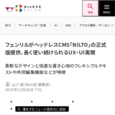
メ
Web担当者Forum
イ
検索
MENU
ン
コ
SEO
マーケティング／広告
AI
SNS
アクセス解析／データ分析
＼ 
ン
7月
テ
フェンリルがヘッドレスCMS「NILTO」の正式
差し
ン
版提供、長く使い続けられるUX・UI実現
▼ア
ツ
seo (3523)
に
柔軟なデザインと快適な書き心地のフレキシブルテキ
ai (2804)
移
ストや共同編集機能などが特徴
動
youtube (2429)
山川 健（Web担 編集部）
note (2312)
2023年12月26日 7:01
セミナー (2303)
z世代 (1622)
優先するニュース提供元に追加
meo (1275)