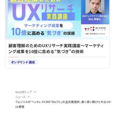
顧客理解のためのUXリサーチ実践講座～マーケティ
ング成果を10倍に高める“気づき”の技術
オンデマンド講座
Web担トップ
ニュース
パ
フェンリルがヘッドレスCMS「NILTO」の正式版提供、長く使い続けられるUX・
UI実現
ン