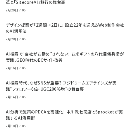
革と「SitecoreAI」移行の舞台裏
7月29日 7:05
デザイン提案が「2週間→2日に」 設立22年を迎えるWeb制作会社
のAI活用法
7月28日 7:05
AI検索で“自社がお勧め”されない！ お米ギフトの八代目儀兵衛が
実践、GEO時代のECサイト改善
7月16日 7:05
AI検索時代、なぜSNSが重要？ フジドリームエアラインズが実
践“フォロワー6倍・UGC200％増”の舞台裏
7月14日 7:05
AI分析で施策のPDCAを高速化！ 中川政七商店とSprocketが実
践するAI活用術
7月10日 7:05