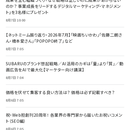
のか？ 事業成長をリードするデジタルマーケティング・マネジメン
ト』を3名様にプレゼント
8月7日 10:00
【ネットミーム振り返り・2026年7月】「映画ちいかわ」「佐藤二朗さ
ん・橋本愛さん」「POPOPO終了」など
8月7日 7:05
SUBARUのブランド想起戦略／AI活用のカギは「量」より「質」／動
画広告をAIで最大化【マーケター向け講演】
8月7日 7:04
価格を伏せて集客する良い方法は？ 価格は必ず記載すべき？
8月6日 7:05
祝・Web担創刊20周年！ 各業界の専門家から届いたお祝いコメン
ト（SEO編）
8月6日 7:05