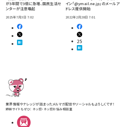
が3年間で3倍に急増、国民生活セ
イン「@ymail.ne.jp」のメールア
ンターが注意喚起
ドレス提供開始
2025年7月3日 7:02
2022年2月28日 7:01
25
業界情報やナレッジが詰まったメルマガ配信やソーシャルもよろしくです！
姉妹サイトもぜひ：
ネッ担
・
ネッ担お悩み相談室
メルマガ