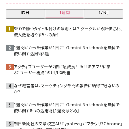
昨日
1週間
1か月
SEOで勝つタイトル付けの法則とは？ グーグルから評価され、
流入数を増やす5つの条件
1週間かかった作業が1日に！ Gemini Notebookを無料で
使い倒す活用術8選
アクティブユーザーが2倍に急成長！ JA共済アプリに学
ぶ“ユーザー視点”のUI/UX改善
なぜ経営者は、マーケティング部門の報告に納得できないの
か？
1週間かかった作業が1日に！ Gemini Notebookを無料で
使い倒す8つの活用術【1週間まとめ】
朝日新聞社の文章校正AI「Typoless」がブラウザ「Chrome」