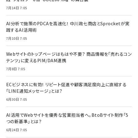
7月14日 7:05
AI分析で施策のPDCAを高速化！ 中川政七商店とSprocketが実
践するAI活用術
7月10日 7:05
Webサイトのトップページはもはや不要？ 商品情報を「売れるコン
テンツ」に変えるPIM/DAM連携
7月8日 7:05
ECビジネスに有効！ リピート促進や顧客満足度向上に直結する
「LINE通知メッセージ」とは？
6月30日 7:05
AI活用でWebサイトを優秀な営業担当者へ。BtoBサイト制作「5
つの新基準」とは？
6月24日 7:05