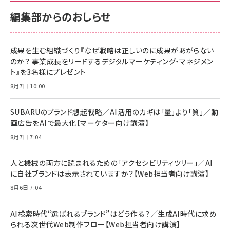
￥880
サポート正規品 メーカー保証5年 KLMEA128G
サポート正規品 メーカー保証5年 KLMEA128G
￥2,680
￥2,680
編集部からのおしらせ
anan(アンアン)2026/06/24号 No.2500増刊
スペシャルエディション[王道エンタメの矜持／
NIMASO ガラスフィルム iPhone 17 用 保護フィ
Amazon eギフトカード - Amazonロゴ - クラ
BTS]
ルム 強化ガラス 耐衝撃 高透過率 指紋防止 貼りや
シック
すい ガイド枠付き いPhone17 (6.3インチ) 対応
成果を生む組織づくり『なぜ戦略は正しいのに成果があがらない
￥1,100
￥5,000
2枚セット DSP25F1698
のか？ 事業成長をリードするデジタルマーケティング・マネジメン
￥1,599
ト』を3名様にプレゼント
anan(アンアン)2026/07/08号 No.2502[2026
Anker PowerLine III Flow USB-C & USB-C
年後半、あなたの恋と運命／山田涼介]
【New】Amazon Fire TV Stick HD | 手軽にスト
ケーブル Anker絡まないケーブル 240W 結束バン
8月7日 10:00
リーミングをはじめよう | ストリーミングメディアプ
ド付き USB PD対応 シリコン素材採用 iPhone
￥880
レイヤー
17 / 16 / 15 / Galaxy iPad Pro MacBook
￥1,890
Pro/Air 各種対応 (1.8m ミッドナイトブラック)
SUBARUのブランド想起戦略／AI活用のカギは「量」より「質」／動
￥6,980
画広告をAIで最大化【マーケター向け講演】
ママ投資家が育休中に１億貯めた株式投資
アサヒ飲料 モンスター エナジー 355ml×24本
￥1,870
8月7日 7:04
Anker Soundcore P31i (Bluetooth 6.1) 【完
￥4,192
全ワイヤレスイヤホン/アクティブノイズキャンセリ
ング/マルチポイント接続 / 最大50時間再生 / PSE
人と機械の両方に読まれるための「アクセシビリティツリー」／AI
組織の成果を最大化する ルールのデザイン
技術基準適合】ブラック
￥5,990
サッポロ 生ビール 黒ラベル 350ml 缶 24本 ビー
に自社ブランドは表示されていますか？【Web担当者向け講演】
￥1,980
ル ケース買い【6/30応募〆切! 黒ラベルビヤセラー
8月6日 7:04
キャンペーン】
Anker PowerLine III Flow USB-C & USB-C
ケーブル Anker絡まないケーブル 240W 結束バン
￥4,857
ド付き USB PD対応 シリコン素材採用 iPhone
AI検索時代“選ばれるブランド”はどう作る？／生成AI時代に求め
Amazonランキングをもっと見る
17 / 16 / 15 / Galaxy iPad Pro MacBook
￥1,890
られる次世代Web制作フロー【Web担当者向け講演】
Pro/Air 各種対応 (1.8m ミッドナイトブラック)