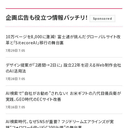
企画広告も役立つ情報バッチリ！
Sponsored
10万ページを8,000に激減！ 富士通が挑んだグローバルサイト改
革と「SitecoreAI」移行の舞台裏
7月29日 7:05
デザイン提案が「2週間→2日に」 設立22年を迎えるWeb制作会社
のAI活用法
7月28日 7:05
AI検索で“自社がお勧め”されない！ お米ギフトの八代目儀兵衛が
実践、GEO時代のECサイト改善
7月16日 7:05
AI検索時代、なぜSNSが重要？ フジドリームエアラインズが実
践“フォロワー6倍・UGC200％増”の舞台裏