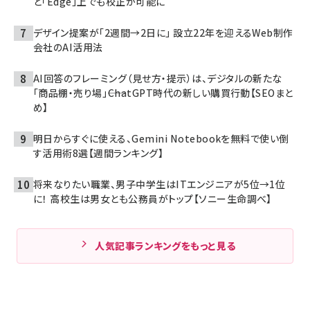
と「Edge」上でも校正が可能に
デザイン提案が「2週間→2日に」 設立22年を迎えるWeb制作
会社のAI活用法
AI回答のフレーミング（見せ方・提示）は、デジタルの新たな
「商品棚・売り場」――ChatGPT時代の新しい購買行動【SEOまと
め】
明日からすぐに使える、Gemini Notebookを無料で使い倒
す活用術8選【週間ランキング】
将来なりたい職業、男子中学生はITエンジニアが5位→1位
に！ 高校生は男女とも公務員がトップ【ソニー生命調べ】
人気記事ランキングをもっと見る