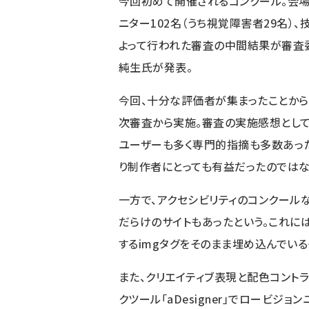
今回初めて開催されるコンクール。会場
ニター102名（うち視覚障害者29名）
よって行われた審査の中間結果が審査
純生氏が発表。
今回、十分な評価者が集まったことか
次審査から実施。審査の実施感想として
ユーザーも多く専門的指摘も多数あった
り制作者にとっても有益だったのではな
一方で、アクセシビリティのコンクールな
だらけのサイトもあったという。これに
するimgタグをそのまま埋め込んでい
また、クリエイティブ表現と配色コント
クツール「
aDesigner
」でロービジョン