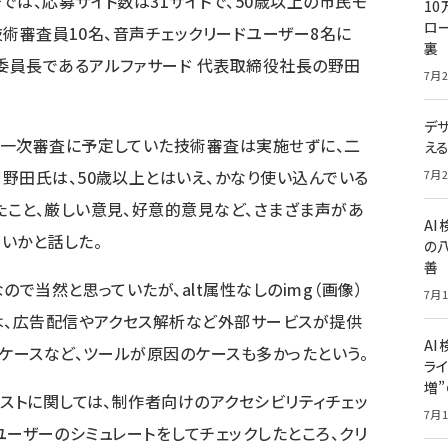
では、応募サイト数は31サイトで、50歳以上の市民モ
10
ロー
、技術審査員10名、音声チェックリードユーザー8名に
裏
委員長であるアルファサード 代表取締役社長の野田
7月2
デ
ら一次審査に予定していた技術審査は実施せずに、二
え
野田氏は、50歳以上とはいえ、かなり使い込んでいる
7月2
こと、厳しい意見、好意的意見など、さまざま声があ
A
いかと話した。
の
善
ので当然と思っていたが、alt属性なしのimg（画像）
7月1
は、広告配信やアクセス解析など外部サービスが提供
AI
るケースなど、ツールが原因のケースも多かったという。
ライ
増
ラストに関しては、制作者向けのアクセシビリティチェッ
7月1
ユーザーのシミュレートをしてチェックしたところ、クリ