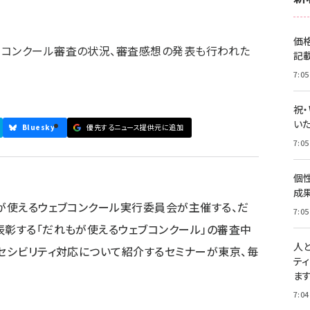
価
。コンクール審査の状況、審査感想の発表も行われた
記
7:05
祝
いた
Bluesky
優先するニュース提供元に追加
7:05
個
成
もが使えるウェブコンクール実行委員会が主催する、だ
7:05
表彰する「だれもが使えるウェブコンクール」の審査中
人
クセシビリティ対応について紹介するセミナーが東京、毎
テ
ま
7:04