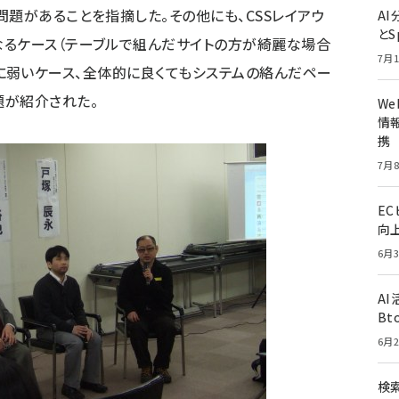
問題があることを指摘した。その他にも、CSSレイアウ
A
とS
なるケース（テーブルで組んだサイトの方が綺麗な場合
7月1
にした際に弱いケース、全体的に良くてもシステムの絡んだペー
題が紹介された。
W
情報
携
7月8
E
向
6月3
A
Bt
6月2
検索