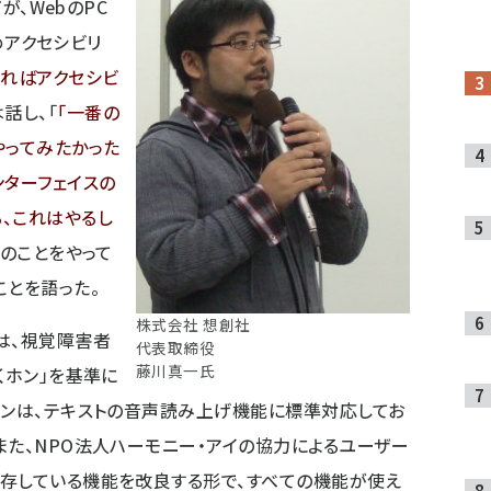
が、WebのPC
ためアクセシビリ
ればアクセシビ
話し、「
一番の
やってみたかった
ンターフェイスの
、これはやるし
前のことをやって
ことを語った。
株式会社 想創社
は、視覚障害者
代表取締役
藤川真一氏
くホン」を基準に
ホンは、テキストの音声読み上げ機能に標準対応してお
また、NPO法人ハーモニー・アイの協力によるユーザー
存している機能を改良する形で、すべての機能が使え