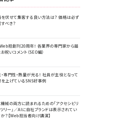
z世代 (1617)
格を伏せて集客する良い方法は？ 価格は必ず
meo (1274)
載すべき？
llmo (1155)
・Web担創刊20周年！ 各業界の専門家から届
お祝いコメント（SEO編）
性・専門性・熱量が光る！ 社員が主役となって
果を上げているSNS好事例
と機械の両方に読まれるための「アクセシビリ
ィツリー」／AIに自社ブランドは表示されてい
すか？【Web担当者向け講演】