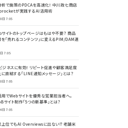
I分析で施策のPDCAを高速化！ 中川政七商店
procketが実践するAI活用術
0日 7:05
ebサイトのトップページはもはや不要？ 商品
を「売れるコンテンツ」に変えるPIM/DAM連
日 7:05
Cビジネスに有効！ リピート促進や顧客満足度
上に直結する「LINE通知メッセージ」とは？
0日 7:05
I活用でWebサイトを優秀な営業担当者へ。
oBサイト制作「5つの新基準」とは？
4日 7:05
上位でもAI Overviewsに出ない!? 老舗米