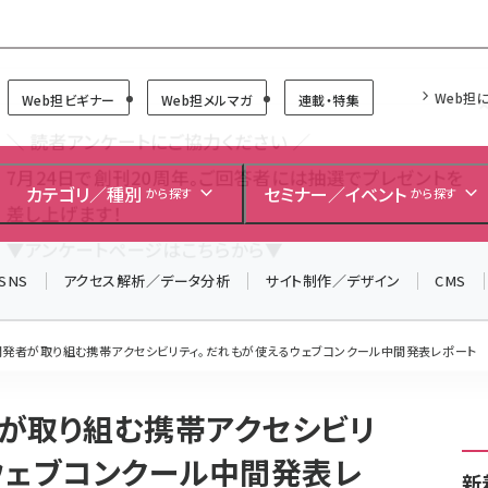
Forum
Web担
Web担ビギナー
Web担メルマガ
連載・特集
＼ 読者アンケートにご協力ください ／
7月24日で創刊20周年。ご回答者には抽選でプレゼントを
カテゴリ／種別
セミナー／イベント
から探す
から探す
差し上げます！
▼アンケートページはこちらから▼
SNS
アクセス解析／データ分析
サイト制作／デザイン
CMS
開発者が取り組む携帯アクセシビリティ。だれもが使えるウェブコンクール中間発表レポート
が取り組む携帯アクセシビリ
ウェブコンクール中間発表レ
新