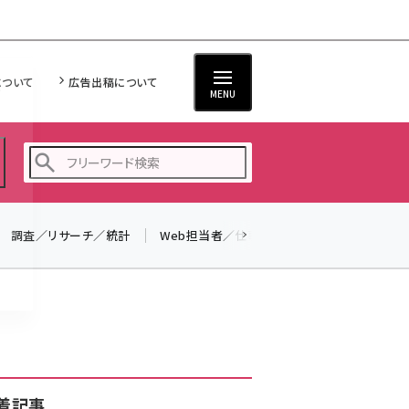
について
広告出稿について
MENU
調査／リサーチ／統計
Web担当者／仕事
法律／標準規格
seo (3516)
ai (2799)
youtube (2420)
note (2308)
セミナー (2296)
着記事