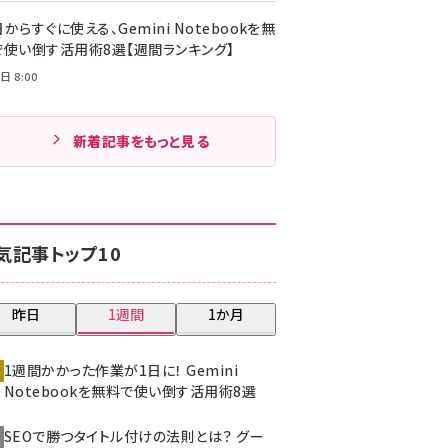
からすぐに使える、Gemini Notebookを無
で使い倒す活用術8選【週間ランキング】
日 8:00
新着記事をもっと見る
気記事トップ10
昨日
1週間
1か月
1週間かかった作業が1日に！ Gemini
Notebookを無料で使い倒す活用術8選
SEOで勝つタイトル付けの法則とは？ グー