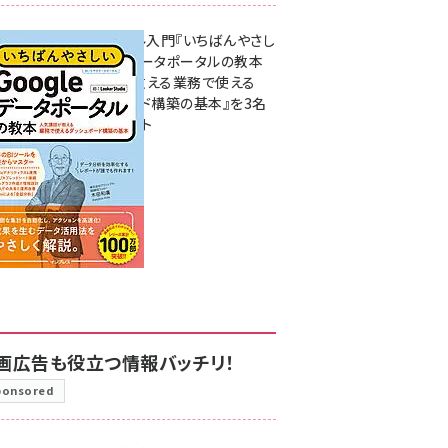
無料BIツール入門『いちばんやさし
いGoogleデータポータルの教本
人気講師が教える業務で使える
ダッシュボード構築の基本』を3名
様にプレゼント
7月31日 10:00
画広告も役立つ情報バッチリ！
ponsored