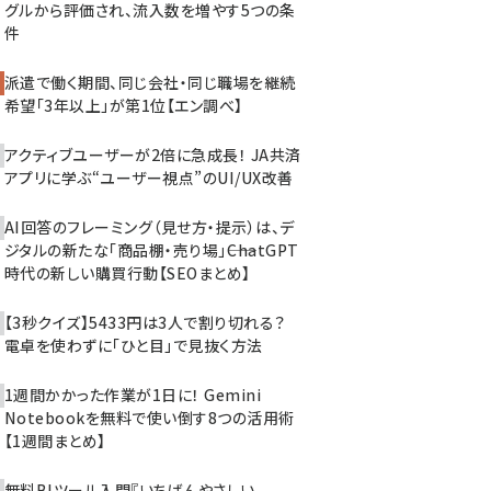
グルから評価され、流入数を増やす5つの条
件
派遣で働く期間、同じ会社・同じ職場を継続
希望「3年以上」が第1位【エン調べ】
アクティブユーザーが2倍に急成長！ JA共済
アプリに学ぶ“ユーザー視点”のUI/UX改善
AI回答のフレーミング（見せ方・提示）は、デ
ジタルの新たな「商品棚・売り場」――ChatGPT
時代の新しい購買行動【SEOまとめ】
【3秒クイズ】5433円は3人で割り切れる？
電卓を使わずに「ひと目」で見抜く方法
1週間かかった作業が1日に！ Gemini
Notebookを無料で使い倒す8つの活用術
【1週間まとめ】
無料BIツール入門『いちばんやさしい