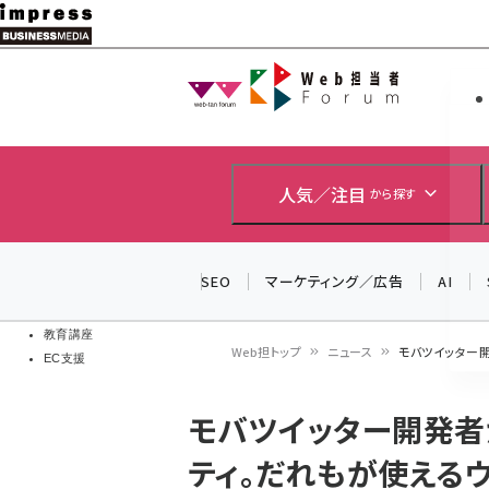
メ
イ
Web担当者
Web担当者
ン
EC担当者
コ
製品導入
ン
企業IT
ソフト開発
テ
人気／注目
から探す
IoT・AI
ン
DCクラウド
研究・調査
ツ
SEO
マーケティング／広告
AI
エネルギー
に
ドローン
移
教育講座
Web担トップ
ニュース
モバツイッター
EC支援
動
パ
モバツイッター開発者
ン
ティ。だれもが使える
く