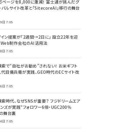
万ページを8,000に激減！ 富士通が挑んだグ
バルサイト改革と「SitecoreAI」移行の舞台
9日 7:05
ザイン提案が「2週間→2日に」 設立22年を迎
るWeb制作会社のAI活用法
8日 7:05
I検索で“自社がお勧め”されない！ お米ギフト
八代目儀兵衛が実践、GEO時代のECサイト改
6日 7:05
検索時代、なぜSNSが重要？ フジドリームエア
ンズが実践“フォロワー6倍・UGC200％
”の舞台裏
4日 7:05