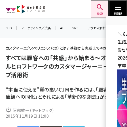
メ
Web担当者Forum
イ
検索
MENU
ン
コ
SEO
マーケティング／広告
AI
SNS
アクセス解析／データ分析
＼ 
ン
生成
テ
カスタマーエクスペリエンス（CX）とは？ 基礎から実践までやさしく解説
るセ
ン
すべては顧客への「共感」から始まる～オラク
202
ツ
seo (3528)
ルとロフトワークのカスタマージャーニーマッ
▼申
に
プ活用術
ai (2811)
移
動
youtube (2439)
“本当に使える”質の高いCJMを作るには、「顧客の価
note (2315)
値観への同化」とそれによる「革新的な創造」が必要
セミナー (2308)
阿部欽一（キットフック）
2015年11月19日 11:00
z世代 (1623)
meo (1277)