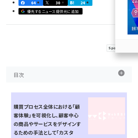
64
30
24
llmo (1166)
優先するニュース提供元に追加
Sponsored
目次
購買プロセス全体における「顧
客体験」を可視化し、顧客中心
の商品やサービスをデザインす
るための手法として「カスタ