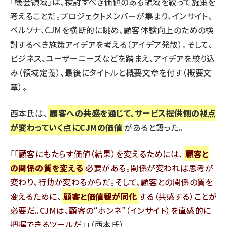
「機会領域」は、検討すべき価値のある領域を絞って施策を
考えることだ。プロジェクトメンバーが集まり、インサイト、
ペルソナ、CJMを横断的に眺め、顧客体験向上のための検
討するべき施策アイデアを考える（アイデア発散）。そして、
ビジネス、ユーザーニーズなどを踏まえ、アイデアを絞り込
み（領域定義）、最後にタイトルと概要文章を付す（概要文
章）。
西本氏は、
顧客への共感を通じて、サービス提供側の視点
が変わっていく点にCJMの価値
があると語った。
「
顧客にもたらす価値（結果）を変えるためには、
顧客と
の関係の質を変える
必要がある。関係が変われば思考が
変わり、行動が変わるからだ。そして、顧客との関係の質を
変えるために、
顧客と価値観が同化
する（共感する）ことが
必要だ。CJMは、顧客の“ホンネ”（インサイト）を直感的に
把握できるツールだ
」（西本氏）