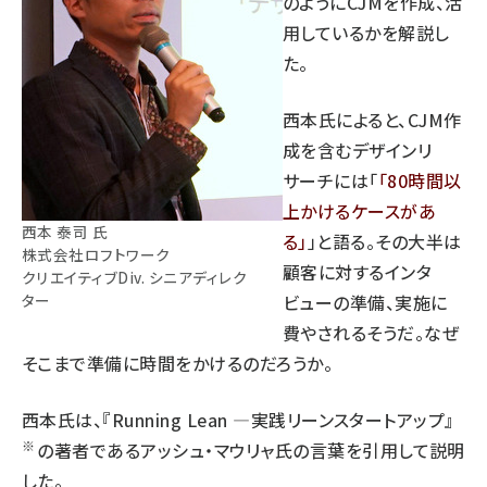
のようにCJMを作成、活
用しているかを解説し
た。
西本氏によると、CJM作
成を含むデザインリ
サーチには「
80時間以
上かけるケースがあ
西本 泰司 氏
る
」と語る。その大半は
株式会社ロフトワーク
顧客に対するインタ
クリエイティブDiv. シニアディレク
ター
ビューの準備、実施に
費やされるそうだ。なぜ
そこまで準備に時間をかけるのだろうか。
西本氏は、『
Running Lean ―実践リーンスタートアップ
』
※
の著者であるアッシュ・マウリャ氏の言葉を引用して説明
した。