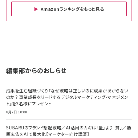
Amazonランキングをもっと見る
Amazon ビジネス・経済関連書籍 の売れ筋ランキン
Amazon 家電＆カメラ の売れ筋ランキング
Amazon パソコン・周辺機器 の売れ筋ランキング
グ
更新日時：2026/06/26 19:00
更新日時：2026/06/26 19:00
更新日時：2026/06/26 19:00
anan(アンアン)2026/07/01号 No.2501[魅せる
KIOXIA(キオクシア) 旧東芝メモリ microSD
KIOXIA(キオクシア) 旧東芝メモリ microSD
カラダ2026／宮舘涼太]
128GB UHS-I Class10 (最大読出速度
128GB UHS-I Class10 (最大読出速度
100MB/s) Nintendo Switch動作確認済 国内
100MB/s) Nintendo Switch動作確認済 国内
￥880
サポート正規品 メーカー保証5年 KLMEA128G
サポート正規品 メーカー保証5年 KLMEA128G
￥2,680
￥2,680
編集部からのおしらせ
anan(アンアン)2026/06/24号 No.2500増刊
スペシャルエディション[王道エンタメの矜持／
NIMASO ガラスフィルム iPhone 17 用 保護フィ
Amazon eギフトカード - Amazonロゴ - クラ
BTS]
ルム 強化ガラス 耐衝撃 高透過率 指紋防止 貼りや
シック
すい ガイド枠付き いPhone17 (6.3インチ) 対応
成果を生む組織づくり『なぜ戦略は正しいのに成果があがらない
￥1,100
￥5,000
2枚セット DSP25F1698
のか？ 事業成長をリードするデジタルマーケティング・マネジメン
￥1,599
ト』を3名様にプレゼント
anan(アンアン)2026/07/08号 No.2502[2026
Anker PowerLine III Flow USB-C & USB-C
年後半、あなたの恋と運命／山田涼介]
【New】Amazon Fire TV Stick HD | 手軽にスト
ケーブル Anker絡まないケーブル 240W 結束バン
8月7日 10:00
リーミングをはじめよう | ストリーミングメディアプ
ド付き USB PD対応 シリコン素材採用 iPhone
￥880
レイヤー
17 / 16 / 15 / Galaxy iPad Pro MacBook
￥1,890
Pro/Air 各種対応 (1.8m ミッドナイトブラック)
SUBARUのブランド想起戦略／AI活用のカギは「量」より「質」／動
￥6,980
画広告をAIで最大化【マーケター向け講演】
ママ投資家が育休中に１億貯めた株式投資