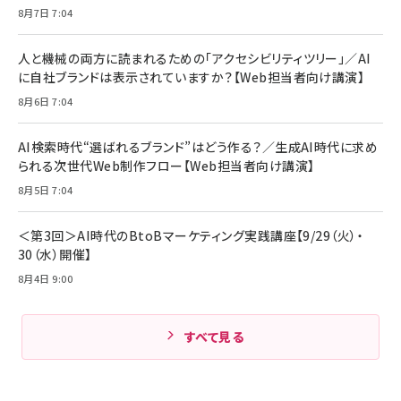
アサヒ飲料 モンスター エナジー 355ml×24本
￥1,870
8月7日 7:04
Anker Soundcore P31i (Bluetooth 6.1) 【完
￥4,192
全ワイヤレスイヤホン/アクティブノイズキャンセリ
ング/マルチポイント接続 / 最大50時間再生 / PSE
人と機械の両方に読まれるための「アクセシビリティツリー」／AI
組織の成果を最大化する ルールのデザイン
技術基準適合】ブラック
￥5,990
サッポロ 生ビール 黒ラベル 350ml 缶 24本 ビー
に自社ブランドは表示されていますか？【Web担当者向け講演】
￥1,980
ル ケース買い【6/30応募〆切! 黒ラベルビヤセラー
8月6日 7:04
キャンペーン】
Anker PowerLine III Flow USB-C & USB-C
ケーブル Anker絡まないケーブル 240W 結束バン
￥4,857
ド付き USB PD対応 シリコン素材採用 iPhone
AI検索時代“選ばれるブランド”はどう作る？／生成AI時代に求め
Amazonランキングをもっと見る
17 / 16 / 15 / Galaxy iPad Pro MacBook
￥1,890
られる次世代Web制作フロー【Web担当者向け講演】
Pro/Air 各種対応 (1.8m ミッドナイトブラック)
Amazonランキングをもっと見る
8月5日 7:04
Amazonランキングをもっと見る
＜第3回＞AI時代のBtoBマーケティング実践講座【9/29（火）・
30（水）開催】
8月4日 9:00
すべて見る