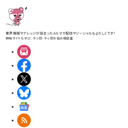
業界情報やナレッジが詰まったメルマガ配信やソーシャルもよろしくです！
姉妹サイトもぜひ：
ネッ担
・
ネッ担お悩み相談室
メルマガ
Facebook
X(エックス)
BlueSky
Googleニュース
RSS