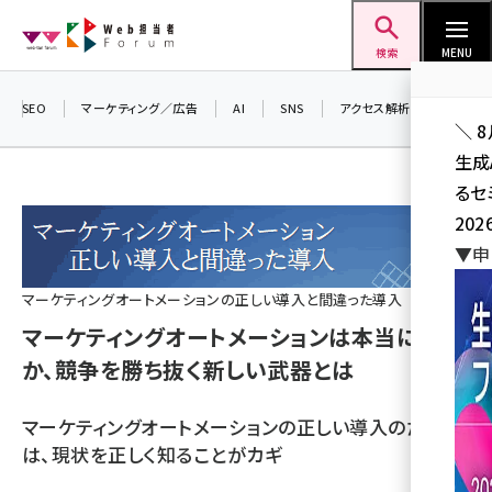
メ
Web担当者Forum
イ
検索
MENU
ン
コ
SEO
マーケティング／広告
AI
SNS
アクセス解析／データ分析
＼ 
ン
生成
テ
るセ
ン
202
ツ
seo (3541)
▼申
に
ai (2827)
移
マーケティングオートメーションの正しい導入と間違った導入
動
youtube (2449)
マーケティングオートメーションは本当に必要
か、競争を勝ち抜く新しい武器とは
note (2323)
セミナー (2318)
マーケティングオートメーションの正しい導入のために
z世代 (1632)
は、現状を正しく知ることがカギ
meo (1282)