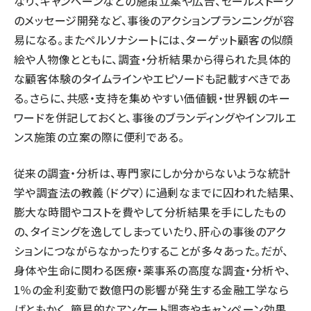
なり、キャンペーンなどの施策立案や広告、セールストーク
のメッセージ開発など、事後のアクションプランニングが容
易になる。またペルソナシートには、ターゲット顧客の似顔
絵や人物像とともに、調査・分析結果から得られた具体的
な顧客体験のタイムラインやエピソードも記載すべきであ
る。さらに、共感・支持を集めやすい価値観・世界観のキー
ワードを併記しておくと、事後のブランディングやインフルエ
ンス施策の立案の際に便利である。
従来の調査・分析は、専門家にしか分からないような統計
学や調査法の教義（ドグマ）に過剰なまでに囚われた結果、
膨大な時間やコストを費やして分析結果を手にしたもの
の、タイミングを逸してしまっていたり、肝心の事後のアク
ションにつながらなかったりすることが多々あった。だが、
身体や生命に関わる医療・薬事系の高度な調査・分析や、
1％の金利変動で数億円の影響が発生する金融工学なら
ばともかく、簡易的なアンケート調査やキャンペーン効果