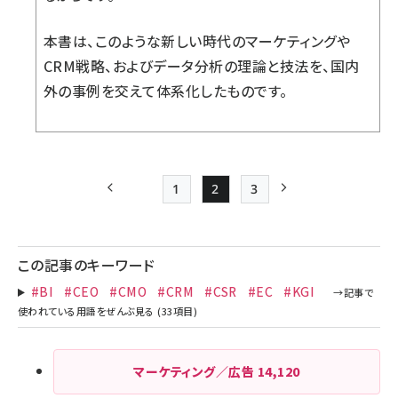
本書は、このような新しい時代のマーケティングや
CRM戦略、およびデータ分析の理論と技法を、国内
外の事例を交えて体系化したものです。
1
2
3
前ページ
Page
Page
Page
次ページ
ペー
ジ
この記事のキーワード
送
#BI
#CEO
#CMO
#CRM
#CSR
#EC
#KGI
り
マーケティング／広告
14,120