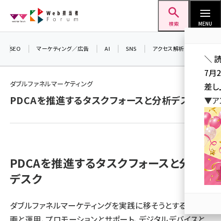
メ
Web担当者Forum
イ
検索
MENU
ン
コ
SEO
マーケティング／広告
AI
SNS
アクセス解析／データ分析
＼ 
ン
7月
テ
ダブルファネルマーケティング
差し
ン
PDCAを推進するタスクフォースと分析デスク
▼ア
ツ
seo (3519)
に
ai (2801)
移
動
youtube (2425)
PDCAを推進するタスクフォースと分析
note (2310)
デスク
セミナー (2301)
z世代 (1620)
ダブルファネルマーケティングを実践に移そうとすると、企
画と運用、プロモーションとサポート、デジタルデバイスと
meo (1274)