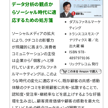
データ分析の観点か
らソーシャル時代に適
応するための処方箋
ダブルファネルマーケ
ティング
ソーシャルメディアの拡大
トランスコスモス・ア
により、クチコミの影響力
ナリティクス 著／北
出大蔵 編
が飛躍的に高まり、消費者
ISBN 978-
コミュニケーションの主役
4897979106
は企業から「個客」へと移
リックテレコム
発行
行しています。ダブルファネ
ルマーケティングは、このよ
うな時代の変化に適応すべく、既存顧客の共感・感動
体験のクチコミを新規顧客に共有・拡散することで、
認知度・受注率・継続率などを底上げするような好循
環を生み出し、顧客資産価値や顧客の感動を最大化
していくための統合マーケティング戦略です。