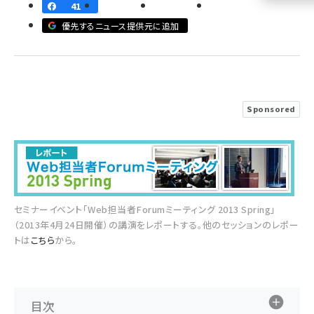
41
llmo (1160)
優先するニュース提供元に追加
Sponsored
セミナーイベント「Web担当者Forumミーティング 2013 Spring」
（2013年4月24日開催）の講演をレポートする。他のセッションのレポー
トは
こちら
から。
目次