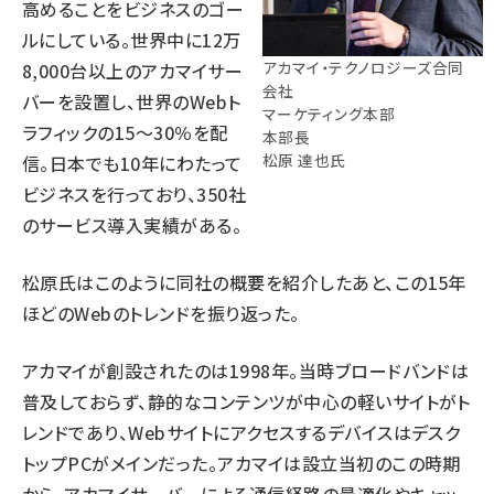
高めることをビジネスのゴー
ルにしている。世界中に12万
アカマイ・テクノロジーズ合同
8,000台以上のアカマイサー
会社
バーを設置し、世界のWebト
マーケティング本部
ラフィックの15～30％を配
本部長
松原 達也氏
信。日本でも10年にわたって
ビジネスを行っており、350社
のサービス導入実績がある。
松原氏はこのように同社の概要を紹介したあと、この15年
ほどのWebのトレンドを振り返った。
アカマイが創設されたのは1998年。当時ブロードバンドは
普及しておらず、静的なコンテンツが中心の軽いサイトがト
レンドであり、Webサイトにアクセスするデバイスはデスク
トップPCがメインだった。アカマイは設立当初のこの時期
から、アカマイサーバーによる通信経路の最適化やキャッ