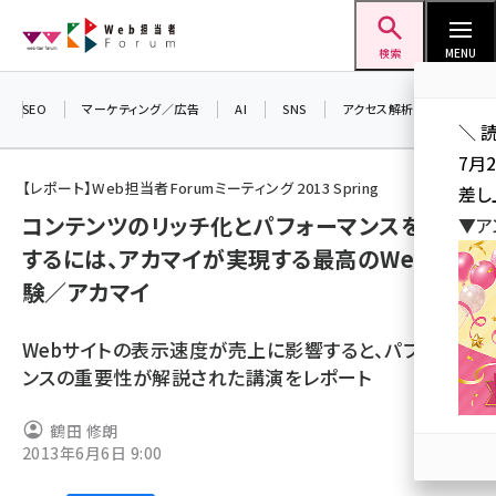
メ
Web担当者Forum
イ
検索
MENU
ン
コ
SEO
マーケティング／広告
AI
SNS
アクセス解析／データ分析
＼ 
ン
7月
テ
【レポート】Web担当者Forumミーティング 2013 Spring
差し
ン
コンテンツのリッチ化とパフォーマンスを両立
▼ア
ツ
seo (3519)
するには、アカマイが実現する最高のWeb体
に
験／アカマイ
ai (2801)
移
動
youtube (2425)
Webサイトの表示速度が売上に影響すると、パフォーマ
note (2310)
ンスの重要性が解説された講演をレポート
セミナー (2301)
鶴田 修朗
2013年6月6日 9:00
z世代 (1620)
meo (1274)